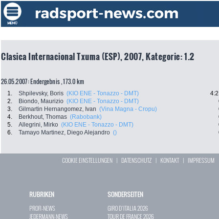
Clasica Internacional Txuma (ESP), 2007, Kategorie: 1.2
26.05.2007: Endergebnis , 173.0 km
1.
Shpilevsky, Boris
(KIO ENE - Tonazzo - DMT)
4:2
2.
Biondo, Maurizio
(KIO ENE - Tonazzo - DMT)
3.
Gilmartin Hernangomez, Ivan
(Vina Magna - Cropu)
4.
Berkhout, Thomas
(Rabobank)
5.
Allegrini, Mirko
(KIO ENE - Tonazzo - DMT)
6.
Tamayo Martinez, Diego Alejandro
()
COOKIE EINSTELLUNGEN
|
DATENSCHUTZ
|
KONTAKT
|
IMPRESSUM
RUBRIKEN
SONDERSEITEN
PROFI-NEWS
GIRO D`ITALIA 2026
JEDERMANN-NEWS
TOUR DE FRANCE 2026