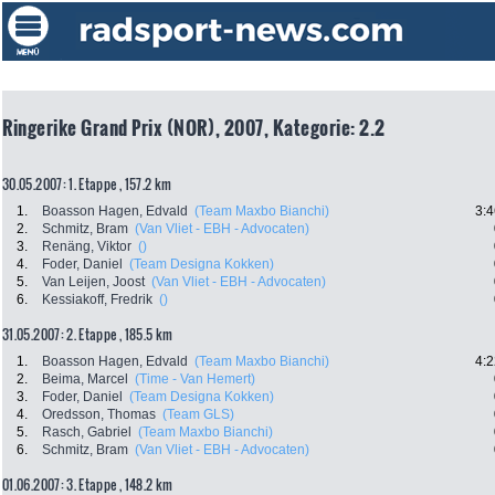
Ringerike Grand Prix (NOR), 2007, Kategorie: 2.2
30.05.2007: 1. Etappe , 157.2 km
1.
Boasson Hagen, Edvald
(Team Maxbo Bianchi)
3:4
2.
Schmitz, Bram
(Van Vliet - EBH - Advocaten)
3.
Renäng, Viktor
()
4.
Foder, Daniel
(Team Designa Kokken)
5.
Van Leijen, Joost
(Van Vliet - EBH - Advocaten)
6.
Kessiakoff, Fredrik
()
31.05.2007: 2. Etappe , 185.5 km
1.
Boasson Hagen, Edvald
(Team Maxbo Bianchi)
4:2
2.
Beima, Marcel
(Time - Van Hemert)
3.
Foder, Daniel
(Team Designa Kokken)
4.
Oredsson, Thomas
(Team GLS)
5.
Rasch, Gabriel
(Team Maxbo Bianchi)
6.
Schmitz, Bram
(Van Vliet - EBH - Advocaten)
01.06.2007: 3. Etappe , 148.2 km