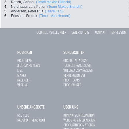
3.
Rasch, Gabriel
(Team Maxbo Bianchi)
4.
Nordhaug, Lars Petter
(Team Maxbo Bianchi)
5.
Andersen, Peter Riis
(Team GLS)
6.
Ericsson, Fredrik
(Time - Van Hemert)
COOKIE EINSTELLUNGEN
|
DATENSCHUTZ
|
KONTAKT
|
IMPRESSUM
RUBRIKEN
SONDERSEITEN
PROFI-NEWS
GIRO D`ITALIA 2026
JEDERMANN-NEWS
TOUR DE FRANCE 2026
LIVE
VUELTA A ESPAÑA 2026
MARKT
RENNERGEBNISSE
KALENDER
PROFI-TEAMS
VEREINE
PROFI-FAHRER
UNSERE ANGEBOTE
ÜBER UNS
RSS-FEED
KONTAKT ZUR REDAKTION
RADSPORT-NEWS.COM
WERBUNG & MEDIADATEN
PRODUKTINFORMATIONEN