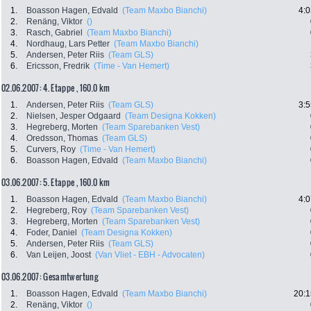
1.
Boasson Hagen, Edvald
(Team Maxbo Bianchi)
4:0
2.
Renäng, Viktor
()
3.
Rasch, Gabriel
(Team Maxbo Bianchi)
4.
Nordhaug, Lars Petter
(Team Maxbo Bianchi)
5.
Andersen, Peter Riis
(Team GLS)
6.
Ericsson, Fredrik
(Time - Van Hemert)
02.06.2007: 4. Etappe , 160.0 km
1.
Andersen, Peter Riis
(Team GLS)
3:5
2.
Nielsen, Jesper Odgaard
(Team Designa Kokken)
3.
Hegreberg, Morten
(Team Sparebanken Vest)
4.
Oredsson, Thomas
(Team GLS)
5.
Curvers, Roy
(Time - Van Hemert)
6.
Boasson Hagen, Edvald
(Team Maxbo Bianchi)
03.06.2007: 5. Etappe , 160.0 km
1.
Boasson Hagen, Edvald
(Team Maxbo Bianchi)
4:0
2.
Hegreberg, Roy
(Team Sparebanken Vest)
3.
Hegreberg, Morten
(Team Sparebanken Vest)
4.
Foder, Daniel
(Team Designa Kokken)
5.
Andersen, Peter Riis
(Team GLS)
6.
Van Leijen, Joost
(Van Vliet - EBH - Advocaten)
03.06.2007: Gesamtwertung
1.
Boasson Hagen, Edvald
(Team Maxbo Bianchi)
20:1
2.
Renäng, Viktor
()