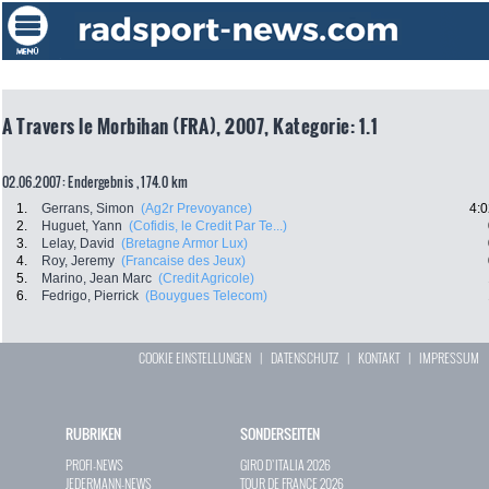
A Travers le Morbihan (FRA), 2007, Kategorie: 1.1
02.06.2007: Endergebnis , 174.0 km
1.
Gerrans, Simon
(Ag2r Prevoyance)
4:0
2.
Huguet, Yann
(Cofidis, le Credit Par Te...)
3.
Lelay, David
(Bretagne Armor Lux)
4.
Roy, Jeremy
(Francaise des Jeux)
5.
Marino, Jean Marc
(Credit Agricole)
6.
Fedrigo, Pierrick
(Bouygues Telecom)
COOKIE EINSTELLUNGEN
|
DATENSCHUTZ
|
KONTAKT
|
IMPRESSUM
RUBRIKEN
SONDERSEITEN
PROFI-NEWS
GIRO D`ITALIA 2026
JEDERMANN-NEWS
TOUR DE FRANCE 2026