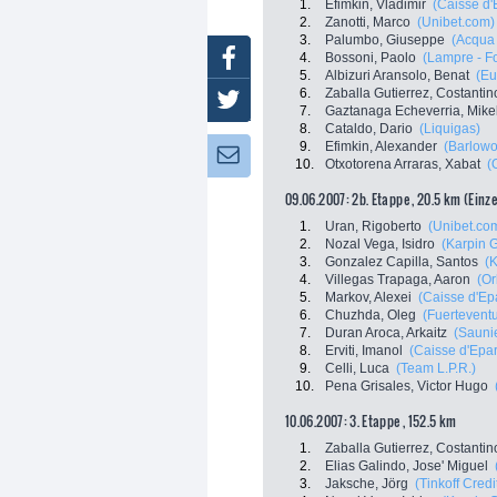
1.
Efimkin, Vladimir
(Caisse d
2.
Zanotti, Marco
(Unibet.com)
3.
Palumbo, Giuseppe
(Acqua
Facebook
4.
Bossoni, Paolo
(Lampre - Fo
5.
Albizuri Aransolo, Benat
(Eu
6.
Zaballa Gutierrez, Costantin
Twitter
7.
Gaztanaga Echeverria, Mike
8.
Cataldo, Dario
(Liquigas)
9.
Efimkin, Alexander
(Barlowo
Newsletter:
10.
Otxotorena Arraras, Xabat
(
09.06.2007: 2b. Etappe , 20.5 km (Einz
1.
Uran, Rigoberto
(Unibet.co
2.
Nozal Vega, Isidro
(Karpin G
3.
Gonzalez Capilla, Santos
(K
4.
Villegas Trapaga, Aaron
(Or
5.
Markov, Alexei
(Caisse d'Ep
6.
Chuzhda, Oleg
(Fuerteventu
7.
Duran Aroca, Arkaitz
(Saunie
8.
Erviti, Imanol
(Caisse d'Epa
9.
Celli, Luca
(Team L.P.R.)
10.
Pena Grisales, Victor Hugo
10.06.2007: 3. Etappe , 152.5 km
1.
Zaballa Gutierrez, Costantin
2.
Elias Galindo, Jose' Miguel
3.
Jaksche, Jörg
(Tinkoff Cred