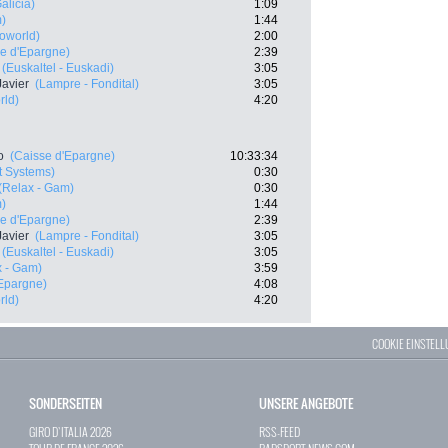
alicia)
1:09
m)
1:44
loworld)
2:00
e d'Epargne)
2:39
(Euskaltel - Euskadi)
3:05
Javier
(Lampre - Fondital)
3:05
rld)
4:20
o
(Caisse d'Epargne)
10:33:34
it Systems)
0:30
(Relax - Gam)
0:30
m)
1:44
e d'Epargne)
2:39
Javier
(Lampre - Fondital)
3:05
(Euskaltel - Euskadi)
3:05
x - Gam)
3:59
'Epargne)
4:08
rld)
4:20
COOKIE EINSTEL
SONDERSEITEN
UNSERE ANGEBOTE
GIRO D`ITALIA 2026
RSS-FEED