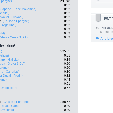
'Epargne)
2:11:48
0:52
 Sapone - Caffe Mokambo)
0:52
ndital)
0:52
skaltel - Euskadi)
0:52
LIVE-T
o
(Caisse d'Epargne)
0:52
l
(Agritubel)
0:52
Tour de
0:52
6. Etapp
rld)
0:52
Orbea - Oreka S.D.A)
0:52
Alle Liv
elzeitfahren)
m)
0:25:35
alicia)
0:01
arpin Galicia)
0:19
bea - Oreka S.D.A)
0:20
argne)
0:20
ra - Canarias)
0:30
r Duval - Prodir)
0:32
rgne)
0:44
0:51
(Unibet.com)
0:57
o
(Caisse d'Epargne)
3:58:57
(Relax - Gam)
0:30
it Systems)
0:30