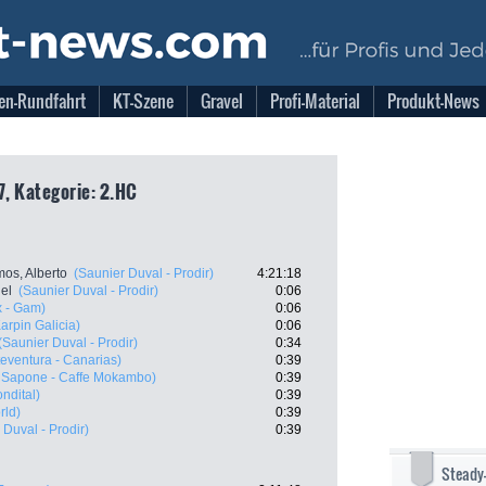
en-Rundfahrt
KT-Szene
Gravel
Profi-Material
Produkt-News
7, Kategorie: 2.HC
os, Alberto
(Saunier Duval - Prodir)
4:21:18
el
(Saunier Duval - Prodir)
0:06
x - Gam)
0:06
arpin Galicia)
0:06
(Saunier Duval - Prodir)
0:34
teventura - Canarias)
0:39
 Sapone - Caffe Mokambo)
0:39
ndital)
0:39
rld)
0:39
 Duval - Prodir)
0:39
Steady