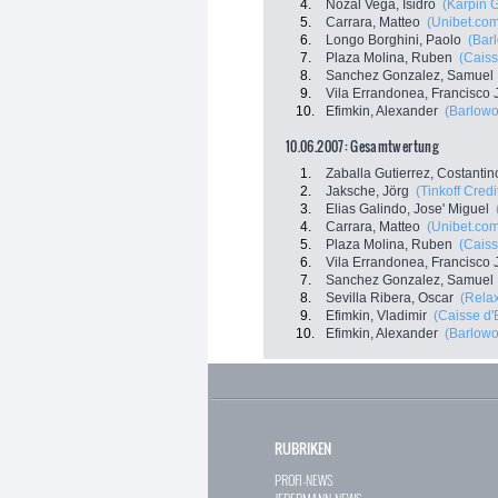
4.
Nozal Vega, Isidro
(Karpin G
5.
Carrara, Matteo
(Unibet.co
6.
Longo Borghini, Paolo
(Bar
7.
Plaza Molina, Ruben
(Caiss
8.
Sanchez Gonzalez, Samuel
9.
Vila Errandonea, Francisco 
10.
Efimkin, Alexander
(Barlowo
10.06.2007: Gesamtwertung
1.
Zaballa Gutierrez, Costantin
2.
Jaksche, Jörg
(Tinkoff Cred
3.
Elias Galindo, Jose' Miguel
4.
Carrara, Matteo
(Unibet.co
5.
Plaza Molina, Ruben
(Caiss
6.
Vila Errandonea, Francisco 
7.
Sanchez Gonzalez, Samuel
8.
Sevilla Ribera, Oscar
(Rela
9.
Efimkin, Vladimir
(Caisse d
10.
Efimkin, Alexander
(Barlowo
RUBRIKEN
PROFI-NEWS