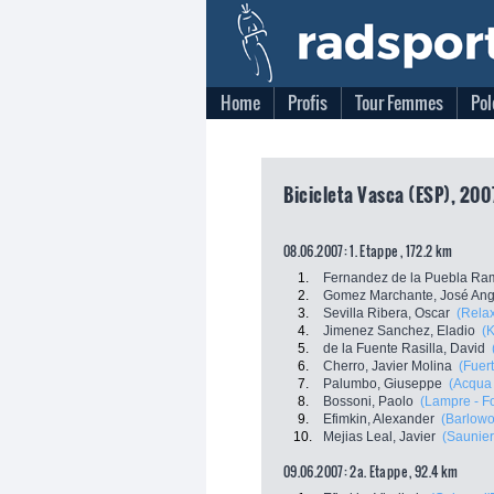
Home
Profis
Tour Femmes
Pol
Bicicleta Vasca (ESP), 200
08.06.2007: 1. Etappe , 172.2 km
1.
Fernandez de la Puebla Ram
2.
Gomez Marchante, José Ang
3.
Sevilla Ribera, Oscar
(Rela
4.
Jimenez Sanchez, Eladio
(K
5.
de la Fuente Rasilla, David
6.
Cherro, Javier Molina
(Fuer
7.
Palumbo, Giuseppe
(Acqua
8.
Bossoni, Paolo
(Lampre - Fo
9.
Efimkin, Alexander
(Barlowo
10.
Mejias Leal, Javier
(Saunier
09.06.2007: 2a. Etappe , 92.4 km