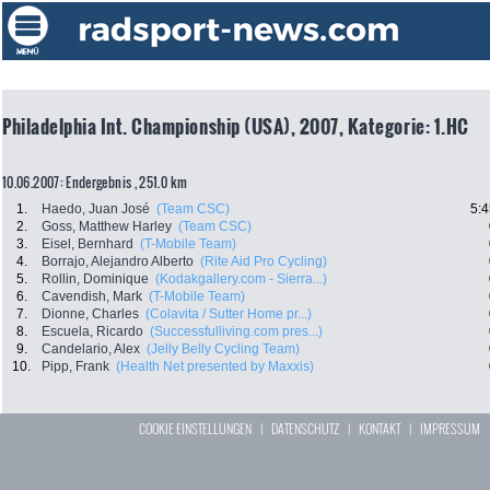
Philadelphia Int. Championship (USA), 2007, Kategorie: 1.HC
10.06.2007: Endergebnis , 251.0 km
1.
Haedo, Juan José
(Team CSC)
5:4
2.
Goss, Matthew Harley
(Team CSC)
3.
Eisel, Bernhard
(T-Mobile Team)
4.
Borrajo, Alejandro Alberto
(Rite Aid Pro Cycling)
5.
Rollin, Dominique
(Kodakgallery.com - Sierra...)
6.
Cavendish, Mark
(T-Mobile Team)
7.
Dionne, Charles
(Colavita / Sutter Home pr...)
8.
Escuela, Ricardo
(Successfulliving.com pres...)
9.
Candelario, Alex
(Jelly Belly Cycling Team)
10.
Pipp, Frank
(Health Net presented by Maxxis)
COOKIE EINSTELLUNGEN
|
DATENSCHUTZ
|
KONTAKT
|
IMPRESSUM