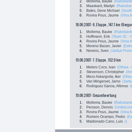
2.
Mollema, Bauke
(Rabobank
3.
Maaskant, Martyn
(Raboban
5.
Bates, Gene Michael
(South
6.
Rovira Pous, Jaume
(Vina 
18.06.2007: 6. Etappe , 147.1 km (Berg
1.
Mollema, Bauke
(Rabobank
3.
Hoffmann, Erik
(Team 3C - 
4.
Rovira Pous, Jaume
(Vina 
5.
Moreno Bazan, Javier
(Extr
6.
Nevens, Sven
(Jartazi Prom
19.06.2007: 7. Etappe , 152.0 km
1.
Melero Coco, Ivan
(Orbea -
2.
Stevenson, Christopher
(Am
3.
Mezo Askargorta, Iker
(Orbe
5.
Van Mingeroet, Jarno
(Jarta
6.
Rodriguez Garcia, Alfonso
(
19.06.2007: Gesamtwertung
1.
Mollema, Bauke
(Rabobank
2.
Persson, Dennis
(Unibet.co
3.
Rovira Pous, Jaume
(Vina 
4.
Romero Ocampo, Pedro
(Ex
5.
Maldonado Cano, Luis
()