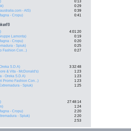
)
0:13
k)
0:29
australia.com - AIS)
0:39
Magna - Cropu)
0:41
ankunft)
)
4:01:20
Gruppe Lamonta)
0:19
Magna - Cropu)
0:20
emadura - Spiuk)
0:25
o Fashion Con...)
0:27
 Oreka S.D.A)
3:32:48
ore & Vita - McDonald's)
1:23
a - Oreka S.D.A)
1:23
zi Promo Fashion Con...)
1:23
Extremadura - Spiuk)
1:25
)
27:48:14
m)
1:24
Magna - Cropu)
2:20
tremadura - Spiuk)
2:20
2:53