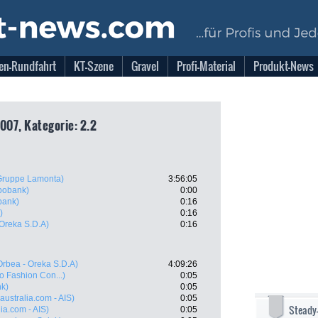
en-Rundfahrt
KT-Szene
Gravel
Profi-Material
Produkt-News
007, Kategorie: 2.2
Gruppe Lamonta)
3:56:05
bobank)
0:00
bank)
0:16
)
0:16
 Oreka S.D.A)
0:16
Orbea - Oreka S.D.A)
4:09:26
o Fashion Con...)
0:05
k)
0:05
australia.com - AIS)
0:05
Steady
ia.com - AIS)
0:05