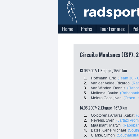
Home
Profis
Tour Femmes
Pol
Circuito Montanes (ESP), 2
13.06.2007: 1. Etappe , 155.0 km
1.
Hoffmann, Erik
(Team 3C - 
2.
Van der Velde, Ricardo
(Ra
3.
Van Winden, Dennis
(Rabo
5.
Mollema, Bauke
(Rabobank
6.
Melero Coco, Ivan
(Orbea -
14.06.2007: 2. Etappe , 167.0 km
1.
Otxotorena Arraras, Xabat
(
2.
Nevens, Sven
(Jartazi Prom
3.
Maaskant, Martyn
(Raboban
4.
Bates, Gene Michael
(South
5.
Clarke, Simon
(Southaustral