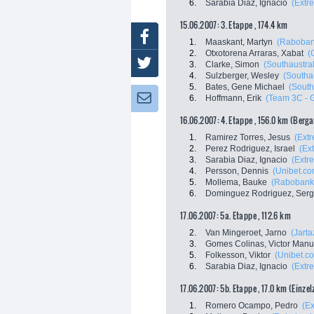
6.
Sarabia Diaz, Ignacio
(Extr
15.06.2007: 3. Etappe , 174.4 km
Facebook
1.
Maaskant, Martyn
(Raboban
2.
Otxotorena Arraras, Xabat
(
Twitter
3.
Clarke, Simon
(Southaustral
4.
Sulzberger, Wesley
(Southau
5.
Bates, Gene Michael
(South
Newsletter:
6.
Hoffmann, Erik
(Team 3C - 
16.06.2007: 4. Etappe , 156.0 km (Berg
1.
Ramirez Torres, Jesus
(Ext
2.
Perez Rodriguez, Israel
(Ex
3.
Sarabia Diaz, Ignacio
(Extr
4.
Persson, Dennis
(Unibet.co
5.
Mollema, Bauke
(Rabobank
6.
Dominguez Rodriguez, Serg
17.06.2007: 5a. Etappe , 112.6 km
2.
Van Mingeroet, Jarno
(Jarta
3.
Gomes Colinas, Victor Manu
5.
Folkesson, Viktor
(Unibet.c
6.
Sarabia Diaz, Ignacio
(Extr
17.06.2007: 5b. Etappe , 17.0 km (Einze
1.
Romero Ocampo, Pedro
(Ex