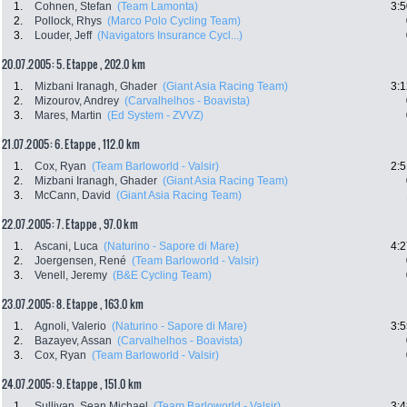
1.
Cohnen, Stefan
(Team Lamonta)
3:5
2.
Pollock, Rhys
(Marco Polo Cycling Team)
3.
Louder, Jeff
(Navigators Insurance Cycl...)
20.07.2005: 5. Etappe , 202.0 km
1.
Mizbani Iranagh, Ghader
(Giant Asia Racing Team)
3:1
2.
Mizourov, Andrey
(Carvalhelhos - Boavista)
3.
Mares, Martin
(Ed System - ZVVZ)
21.07.2005: 6. Etappe , 112.0 km
1.
Cox, Ryan
(Team Barloworld - Valsir)
2:5
2.
Mizbani Iranagh, Ghader
(Giant Asia Racing Team)
3.
McCann, David
(Giant Asia Racing Team)
22.07.2005: 7. Etappe , 97.0 km
1.
Ascani, Luca
(Naturino - Sapore di Mare)
4:2
2.
Joergensen, René
(Team Barloworld - Valsir)
3.
Venell, Jeremy
(B&E Cycling Team)
23.07.2005: 8. Etappe , 163.0 km
1.
Agnoli, Valerio
(Naturino - Sapore di Mare)
3:5
2.
Bazayev, Assan
(Carvalhelhos - Boavista)
3.
Cox, Ryan
(Team Barloworld - Valsir)
24.07.2005: 9. Etappe , 151.0 km
1.
Sullivan, Sean Michael
(Team Barloworld - Valsir)
3:4