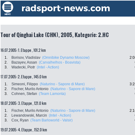
Tour of Qinghai Lake (CHN), 2005, Kategorie: 2.HC
16.07.2005: 1. Etappe , 101.2 km
1.
Borisov, Vladislav
(Omnibike Dynamo Moscow)
2:0
2.
Bazayev, Assan
(Carvalhelhos - Boavista)
3.
Wadecki, Piotr
(Intel - Action)
17.07.2005: 2. Etappe , 145.0 km
1.
Simeoni, Filippo
(Naturino - Sapore di Mare)
3:2
2.
Fischer, Murilo Antonio
(Naturino - Sapore di Mare)
3.
Cohnen, Stefan
(Team Lamonta)
18.07.2005: 3. Etappe , 121.0 km
1.
Fischer, Murilo Antonio
(Naturino - Sapore di Mare)
2:1
2.
Lewandowski, Marcin
(Intel - Action)
3.
Cox, Ryan
(Team Barloworld - Valsir)
19.07.2005: 4. Etappe , 152.0 km