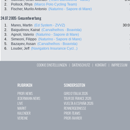
2.
Pollock, Rhys
(Marco Polo Cycling Team)
3.
Fischer, Murilo Antonio
(Naturino - Sapore di Mare)
24.07.2005: Gesamtwertung
1.
Mares, Martin
(Ed System - ZVVZ)
30:0
2.
Baigudinov, Kairat
(Carvalhelhos - Boavista)
3.
Agnoli, Valerio
(Naturino - Sapore di Mare)
4.
Simeoni, Filippo
(Naturino - Sapore di Mare)
5.
Bazayev, Assan
(Carvalhelhos - Boavista)
6.
Louder, Jeff
(Navigators Insurance Cycl...)
COOKIE EINSTELLUNGEN
|
DATENSCHUTZ
|
KONTAKT
|
IMPRESSUM
RUBRIKEN
SONDERSEITEN
PROFI-NEWS
GIRO D`ITALIA 2026
JEDERMANN-NEWS
TOUR DE FRANCE 2026
LIVE
VUELTA A ESPAÑA 2026
MARKT
RENNERGEBNISSE
KALENDER
PROFI-TEAMS
VEREINE
PROFI-FAHRER