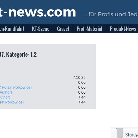
en-Rundfahrt
KT-Szene
Gravel
Profi-Material
Produkt-News
7, Kategorie: 1.2
)
7:10:29
0:00
 Polsat Polkowice)
0:00
Author)
0:00
uthor)
7:44
at Polkowice)
7:44
Steady