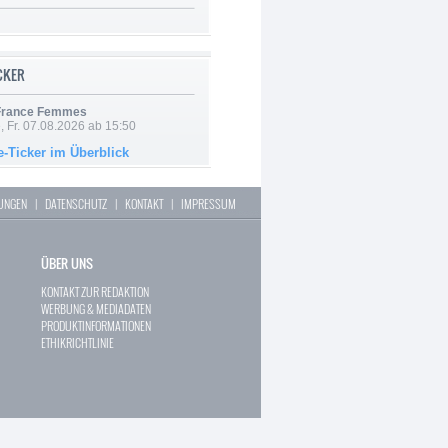
ICKER
 France Femmes
, Fr. 07.08.2026 ab 15:50
e-Ticker im Überblick
LUNGEN
|
DATENSCHUTZ
|
KONTAKT
|
IMPRESSUM
ÜBER UNS
KONTAKT ZUR REDAKTION
WERBUNG & MEDIADATEN
PRODUKTINFORMATIONEN
ETHIKRICHTLINIE