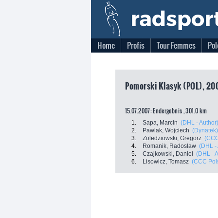
Home
Profis
Tour Femmes
Pol
Pomorski Klasyk (POL), 200
15.07.2007: Endergebnis , 301.0 km
1.
Sapa, Marcin
(DHL - Author
2.
Pawlak, Wojciech
(Dynatek)
3.
Zoledziowski, Gregorz
(CCC
4.
Romanik, Radoslaw
(DHL - 
5.
Czajkowski, Daniel
(DHL - A
6.
Lisowicz, Tomasz
(CCC Pols