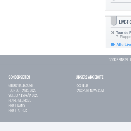
LIVE-T
Tour de
7. Etappe
Alle Liv
COOKIE EINSTEL
SONDERSEITEN
UNSERE ANGEBOTE
GIRO D`ITALIA 2026
RSS-FEED
TOUR DE FRANCE 2026
RADSPORT-NEWS.COM
VUELTA A ESPAÑA 2026
RENNERGEBNISSE
PROFI-TEAMS
PROFI-FAHRER