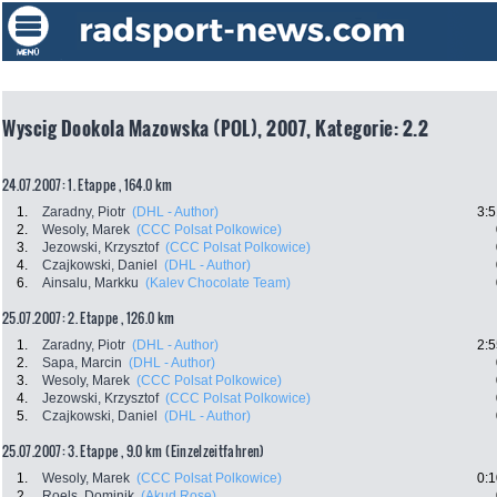
Wyscig Dookola Mazowska (POL), 2007, Kategorie: 2.2
24.07.2007: 1. Etappe , 164.0 km
1.
Zaradny, Piotr
(DHL - Author)
3:5
2.
Wesoly, Marek
(CCC Polsat Polkowice)
3.
Jezowski, Krzysztof
(CCC Polsat Polkowice)
4.
Czajkowski, Daniel
(DHL - Author)
6.
Ainsalu, Markku
(Kalev Chocolate Team)
25.07.2007: 2. Etappe , 126.0 km
1.
Zaradny, Piotr
(DHL - Author)
2:5
2.
Sapa, Marcin
(DHL - Author)
3.
Wesoly, Marek
(CCC Polsat Polkowice)
4.
Jezowski, Krzysztof
(CCC Polsat Polkowice)
5.
Czajkowski, Daniel
(DHL - Author)
25.07.2007: 3. Etappe , 9.0 km (Einzelzeitfahren)
1.
Wesoly, Marek
(CCC Polsat Polkowice)
0:1
2.
Roels, Dominik
(Akud Rose)