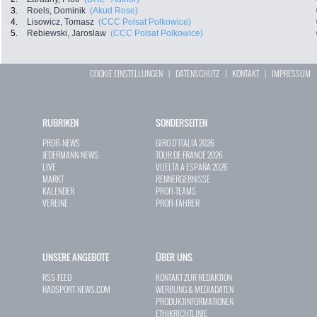
3.
Roels, Dominik
(Akud Rose)
4.
Lisowicz, Tomasz
(CCC Polsat Polkowice)
5.
Rebiewski, Jaroslaw
(CCC Polsat Polkowice)
COOKIE EINSTELLUNGEN
|
DATENSCHUTZ
|
KONTAKT
|
IMPRESSUM
RUBRIKEN
SONDERSEITEN
PROFI-NEWS
GIRO D`ITALIA 2026
JEDERMANN-NEWS
TOUR DE FRANCE 2026
LIVE
VUELTA A ESPAÑA 2026
MARKT
RENNERGEBNISSE
KALENDER
PROFI-TEAMS
VEREINE
PROFI-FAHRER
UNSERE ANGEBOTE
ÜBER UNS
RSS-FEED
KONTAKT ZUR REDAKTION
RADSPORT-NEWS.COM
WERBUNG & MEDIADATEN
PRODUKTINFORMATIONEN
ETHIKRICHTLINIE