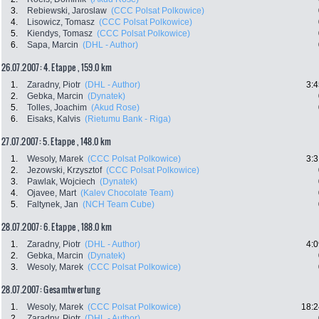
3.
Rebiewski, Jaroslaw
(CCC Polsat Polkowice)
4.
Lisowicz, Tomasz
(CCC Polsat Polkowice)
5.
Kiendys, Tomasz
(CCC Polsat Polkowice)
6.
Sapa, Marcin
(DHL - Author)
26.07.2007: 4. Etappe , 159.0 km
1.
Zaradny, Piotr
(DHL - Author)
3:4
2.
Gebka, Marcin
(Dynatek)
5.
Tolles, Joachim
(Akud Rose)
6.
Eisaks, Kalvis
(Rietumu Bank - Riga)
27.07.2007: 5. Etappe , 148.0 km
1.
Wesoly, Marek
(CCC Polsat Polkowice)
3:3
2.
Jezowski, Krzysztof
(CCC Polsat Polkowice)
3.
Pawlak, Wojciech
(Dynatek)
4.
Ojavee, Mart
(Kalev Chocolate Team)
5.
Faltynek, Jan
(NCH Team Cube)
28.07.2007: 6. Etappe , 188.0 km
1.
Zaradny, Piotr
(DHL - Author)
4:0
2.
Gebka, Marcin
(Dynatek)
3.
Wesoly, Marek
(CCC Polsat Polkowice)
28.07.2007: Gesamtwertung
1.
Wesoly, Marek
(CCC Polsat Polkowice)
18:2
2.
Zaradny, Piotr
(DHL - Author)