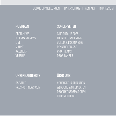
COOKIE EINSTELLUNGEN
|
DATENSCHUTZ
|
KONTAKT
|
IMPRESSUM
RUBRIKEN
SONDERSEITEN
PROFI-NEWS
GIRO D`ITALIA 2026
JEDERMANN-NEWS
TOUR DE FRANCE 2026
LIVE
VUELTA A ESPAÑA 2026
MARKT
RENNERGEBNISSE
KALENDER
PROFI-TEAMS
VEREINE
PROFI-FAHRER
UNSERE ANGEBOTE
ÜBER UNS
RSS-FEED
KONTAKT ZUR REDAKTION
RADSPORT-NEWS.COM
WERBUNG & MEDIADATEN
PRODUKTINFORMATIONEN
ETHIKRICHTLINIE