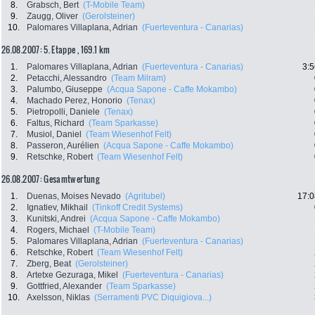
8.
Grabsch, Bert
(T-Mobile Team)
9.
Zaugg, Oliver
(Gerolsteiner)
10.
Palomares Villaplana, Adrian
(Fuerteventura - Canarias)
26.08.2007: 5. Etappe , 169.1 km
1.
Palomares Villaplana, Adrian
(Fuerteventura - Canarias)
3:5
2.
Petacchi, Alessandro
(Team Milram)
3.
Palumbo, Giuseppe
(Acqua Sapone - Caffe Mokambo)
4.
Machado Perez, Honorio
(Tenax)
5.
Pietropolli, Daniele
(Tenax)
6.
Faltus, Richard
(Team Sparkasse)
7.
Musiol, Daniel
(Team Wiesenhof Felt)
8.
Passeron, Aurélien
(Acqua Sapone - Caffe Mokambo)
9.
Retschke, Robert
(Team Wiesenhof Felt)
26.08.2007: Gesamtwertung
1.
Duenas, Moises Nevado
(Agritubel)
17:0
2.
Ignatiev, Mikhail
(Tinkoff Credit Systems)
3.
Kunitski, Andrei
(Acqua Sapone - Caffe Mokambo)
4.
Rogers, Michael
(T-Mobile Team)
5.
Palomares Villaplana, Adrian
(Fuerteventura - Canarias)
6.
Retschke, Robert
(Team Wiesenhof Felt)
7.
Zberg, Beat
(Gerolsteiner)
8.
Artetxe Gezuraga, Mikel
(Fuerteventura - Canarias)
9.
Gottfried, Alexander
(Team Sparkasse)
10.
Axelsson, Niklas
(Serramenti PVC Diquigiova...)