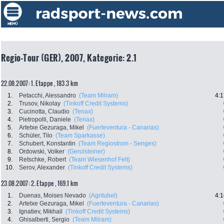
Regio-Tour (GER), 2007, Kategorie: 2.1
22.08.2007: 1. Etappe , 183.3 km
1.
Petacchi, Alessandro
(Team Milram)
4:1
2.
Trusov, Nikolay
(Tinkoff Credit Systems)
3.
Cucinotta, Claudio
(Tenax)
4.
Pietropolli, Daniele
(Tenax)
5.
Artetxe Gezuraga, Mikel
(Fuerteventura - Canarias)
6.
Schüler, Tilo
(Team Sparkasse)
7.
Schubert, Konstantin
(Team Regiostrom - Senges)
8.
Ordowski, Volker
(Gerolsteiner)
9.
Retschke, Robert
(Team Wiesenhof Felt)
10.
Serov, Alexander
(Tinkoff Credit Systems)
23.08.2007: 2. Etappe , 169.1 km
1.
Duenas, Moises Nevado
(Agritubel)
4:1
2.
Artetxe Gezuraga, Mikel
(Fuerteventura - Canarias)
3.
Ignatiev, Mikhail
(Tinkoff Credit Systems)
4.
Ghisalberti, Sergio
(Team Milram)