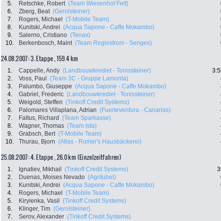
5.
Retschke, Robert
(Team Wiesenhof Felt)
6.
Zberg, Beat
(Gerolsteiner)
7.
Rogers, Michael
(T-Mobile Team)
8.
Kunitski, Andrei
(Acqua Sapone - Caffe Mokambo)
9.
Salerno, Cristiano
(Tenax)
10.
Berkenbosch, Maint
(Team Regiostrom - Senges)
24.08.2007: 3. Etappe , 159.4 km
1.
Cappelle, Andy
(Landbouwkrediet - Tonissteiner)
3:5
2.
Voss, Paul
(Team 3C - Gruppe Lamonta)
3.
Palumbo, Giuseppe
(Acqua Sapone - Caffe Mokambo)
4.
Gabriel, Frederic
(Landbouwkrediet - Tonissteiner)
5.
Weigold, Steffen
(Tinkoff Credit Systems)
6.
Palomares Villaplana, Adrian
(Fuerteventura - Canarias)
7.
Faltus, Richard
(Team Sparkasse)
8.
Wagner, Thomas
(Team Ista)
9.
Grabsch, Bert
(T-Mobile Team)
10.
Thurau, Bjorn
(Atlas - Romer's Hausbäckerei)
25.08.2007: 4. Etappe , 26.0 km (Einzelzeitfahren)
1.
Ignatiev, Mikhail
(Tinkoff Credit Systems)
3
2.
Duenas, Moises Nevado
(Agritubel)
3.
Kunitski, Andrei
(Acqua Sapone - Caffe Mokambo)
4.
Rogers, Michael
(T-Mobile Team)
5.
Kiryienka, Vasil
(Tinkoff Credit Systems)
6.
Klinger, Tim
(Gerolsteiner)
7.
Serov, Alexander
(Tinkoff Credit Systems)