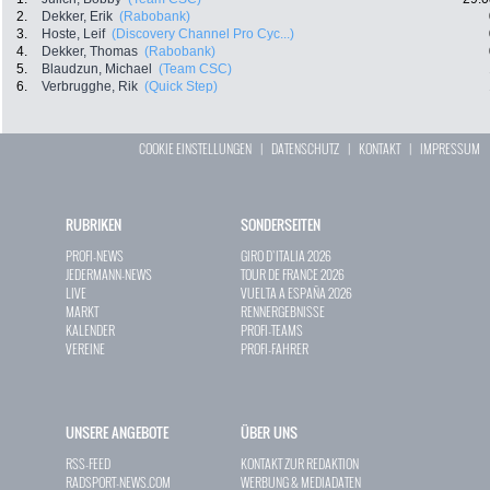
2.
Dekker, Erik
(Rabobank)
3.
Hoste, Leif
(Discovery Channel Pro Cyc...)
4.
Dekker, Thomas
(Rabobank)
5.
Blaudzun, Michael
(Team CSC)
6.
Verbrugghe, Rik
(Quick Step)
COOKIE EINSTELLUNGEN
|
DATENSCHUTZ
|
KONTAKT
|
IMPRESSUM
RUBRIKEN
SONDERSEITEN
PROFI-NEWS
GIRO D`ITALIA 2026
JEDERMANN-NEWS
TOUR DE FRANCE 2026
LIVE
VUELTA A ESPAÑA 2026
MARKT
RENNERGEBNISSE
KALENDER
PROFI-TEAMS
VEREINE
PROFI-FAHRER
UNSERE ANGEBOTE
ÜBER UNS
RSS-FEED
KONTAKT ZUR REDAKTION
RADSPORT-NEWS.COM
WERBUNG & MEDIADATEN