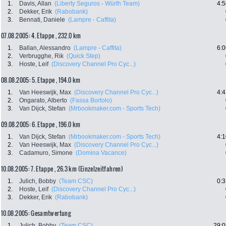
1.
Davis, Allan
(Liberty Seguros - Würth Team)
4:5
2.
Dekker, Erik
(Rabobank)
3.
Bennati, Daniele
(Lampre - Caffita)
07.08.2005: 4. Etappe , 232.0 km
1.
Ballan, Alessandro
(Lampre - Caffita)
6:0
2.
Verbrugghe, Rik
(Quick Step)
3.
Hoste, Leif
(Discovery Channel Pro Cyc...)
08.08.2005: 5. Etappe , 194.0 km
1.
Van Heeswijk, Max
(Discovery Channel Pro Cyc...)
4:4
2.
Ongarato, Alberto
(Fassa Bortolo)
3.
Van Dijck, Stefan
(Mrbookmaker.com - Sports Tech)
09.08.2005: 6. Etappe , 196.0 km
1.
Van Dijck, Stefan
(Mrbookmaker.com - Sports Tech)
4:1
2.
Van Heeswijk, Max
(Discovery Channel Pro Cyc...)
3.
Cadamuro, Simone
(Domina Vacance)
10.08.2005: 7. Etappe , 26.3 km (Einzelzeitfahren)
1.
Julich, Bobby
(Team CSC)
0:3
2.
Hoste, Leif
(Discovery Channel Pro Cyc...)
3.
Dekker, Erik
(Rabobank)
10.08.2005: Gesamtwertung
1.
Julich, Bobby
(Team CSC)
29:0