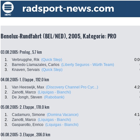
Benelux-Rundfahrt (BEL/NED), 2005, Kategorie: PRO
03.08.2005: Prolog , 5.7 km
1.
Verbrugghe, Rik
(Quick Step)
0:0
2.
Barredo Llamazales, Carlos
(Liberty Seguros - Würth Team)
3.
Knaven, Servais
(Quick Step)
04.08.2005: 1. Etappe , 192.0 km
1.
Van Heeswijk, Max
(Discovery Channel Pro Cyc...)
4:2
2.
Zanotti, Marco
(Liquigas - Bianchi)
3.
De Jongh, Steven
(Rabobank)
05.08.2005: 2. Etappe , 178.0 km
1.
Cadamuro, Simone
(Domina Vacance)
4:1
2.
Zanotti, Marco
(Liquigas - Bianchi)
3.
Gasparotto, Enrico
(Liquigas - Bianchi)
06.08.2005: 3. Etappe , 206.0 km