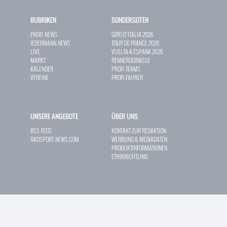
RUBRIKEN
SONDERSEITEN
PROFI-NEWS
GIRO D`ITALIA 2026
JEDERMANN-NEWS
TOUR DE FRANCE 2026
LIVE
VUELTA A ESPAÑA 2026
MARKT
RENNERGEBNISSE
KALENDER
PROFI-TEAMS
VEREINE
PROFI-FAHRER
UNSERE ANGEBOTE
ÜBER UNS
RSS-FEED
KONTAKT ZUR REDAKTION
RADSPORT-NEWS.COM
WERBUNG & MEDIADATEN
PRODUKTINFORMATIONEN
ETHIKRICHTLINIE