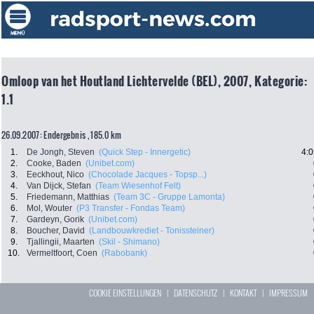
Omloop van het Houtland Lichtervelde (BEL), 2007, Kategorie:
1.1
26.09.2007: Endergebnis , 185.0 km
1.
De Jongh, Steven
(Quick Step - Innergetic)
4:0
2.
Cooke, Baden
(Unibet.com)
3.
Eeckhout, Nico
(Chocolade Jacques - Topsp...)
4.
Van Dijck, Stefan
(Team Wiesenhof Felt)
5.
Friedemann, Matthias
(Team 3C - Gruppe Lamonta)
6.
Mol, Wouter
(P3 Transfer - Fondas Team)
7.
Gardeyn, Gorik
(Unibet.com)
8.
Boucher, David
(Landbouwkrediet - Tonissteiner)
9.
Tjallingii, Maarten
(Skil - Shimano)
10.
Vermeltfoort, Coen
(Rabobank)
COOKIE EINSTELLUNGEN
|
DATENSCHUTZ
|
KONTAKT
|
IMPRESSUM