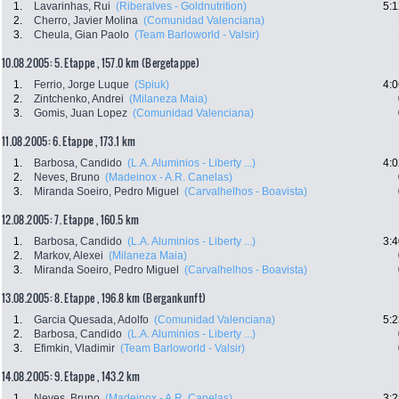
1.
Lavarinhas, Rui
(Riberalves - Goldnutrition)
5:1
2.
Cherro, Javier Molina
(Comunidad Valenciana)
3.
Cheula, Gian Paolo
(Team Barloworld - Valsir)
10.08.2005: 5. Etappe , 157.0 km (Bergetappe)
1.
Ferrio, Jorge Luque
(Spiuk)
4:0
2.
Zintchenko, Andrei
(Milaneza Maia)
3.
Gomis, Juan Lopez
(Comunidad Valenciana)
11.08.2005: 6. Etappe , 173.1 km
1.
Barbosa, Candido
(L.A. Aluminios - Liberty ...)
4:0
2.
Neves, Bruno
(Madeinox - A.R. Canelas)
3.
Miranda Soeiro, Pedro Miguel
(Carvalhelhos - Boavista)
12.08.2005: 7. Etappe , 160.5 km
1.
Barbosa, Candido
(L.A. Aluminios - Liberty ...)
3:4
2.
Markov, Alexei
(Milaneza Maia)
3.
Miranda Soeiro, Pedro Miguel
(Carvalhelhos - Boavista)
13.08.2005: 8. Etappe , 196.8 km (Bergankunft)
1.
Garcia Quesada, Adolfo
(Comunidad Valenciana)
5:2
2.
Barbosa, Candido
(L.A. Aluminios - Liberty ...)
3.
Efimkin, Vladimir
(Team Barloworld - Valsir)
14.08.2005: 9. Etappe , 143.2 km
1.
Neves, Bruno
(Madeinox - A.R. Canelas)
3:2