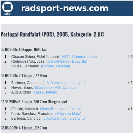
Portugal-Rundfahrt (POR), 2005, Kategorie: 2.HC
05.08.2005: 1. Etappe , 169.0 km
1.
Chacon Skiner, Fidel Jeobani
(ASC - Chenco Jeans)
4:0
2.
Rodrigues Vaz, José
(Carvalhelhos - Boavista)
3.
Sousa, Fernando
(Barbot - Pascoal)
06.08.2005: 2. Etappe , 187.9 km
1.
Barbosa, Candido
(L.A. Aluminios - Liberty ...)
4:2
2.
Neves, Bruno
(Madeinox - A.R. Canelas)
3.
Aug, Andrus
(Fassa Bortolo)
07.08.2005: 3. Etappe , 156.2 km (Bergetappe)
1.
Efimkin, Vladimir
(Team Barloworld - Valsir)
4:1
2.
Perez Sanchez, Francisco
(Milaneza Maia)
3.
Barbosa, Candido
(L.A. Aluminios - Liberty ...)
08.08.2005: 4. Etappe , 216.7 km