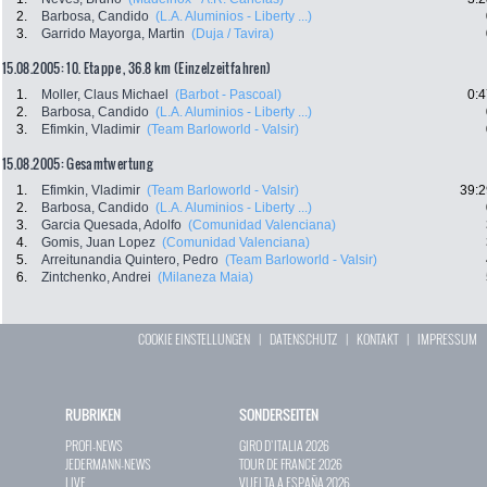
2.
Barbosa, Candido
(L.A. Aluminios - Liberty ...)
3.
Garrido Mayorga, Martin
(Duja / Tavira)
15.08.2005: 10. Etappe , 36.8 km (Einzelzeitfahren)
1.
Moller, Claus Michael
(Barbot - Pascoal)
0:4
2.
Barbosa, Candido
(L.A. Aluminios - Liberty ...)
3.
Efimkin, Vladimir
(Team Barloworld - Valsir)
15.08.2005: Gesamtwertung
1.
Efimkin, Vladimir
(Team Barloworld - Valsir)
39:2
2.
Barbosa, Candido
(L.A. Aluminios - Liberty ...)
3.
Garcia Quesada, Adolfo
(Comunidad Valenciana)
4.
Gomis, Juan Lopez
(Comunidad Valenciana)
5.
Arreitunandia Quintero, Pedro
(Team Barloworld - Valsir)
6.
Zintchenko, Andrei
(Milaneza Maia)
COOKIE EINSTELLUNGEN
|
DATENSCHUTZ
|
KONTAKT
|
IMPRESSUM
RUBRIKEN
SONDERSEITEN
PROFI-NEWS
GIRO D`ITALIA 2026
JEDERMANN-NEWS
TOUR DE FRANCE 2026
LIVE
VUELTA A ESPAÑA 2026