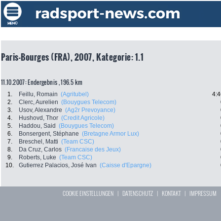
Paris-Bourges (FRA), 2007, Kategorie: 1.1
11.10.2007: Endergebnis , 196.5 km
1.
Feillu, Romain
(Agritubel)
4:4
2.
Clerc, Aurelien
(Bouygues Telecom)
3.
Usov, Alexandre
(Ag2r Prevoyance)
4.
Hushovd, Thor
(Credit Agricole)
5.
Haddou, Said
(Bouygues Telecom)
6.
Bonsergent, Stéphane
(Bretagne Armor Lux)
7.
Breschel, Matti
(Team CSC)
8.
Da Cruz, Carlos
(Francaise des Jeux)
9.
Roberts, Luke
(Team CSC)
10.
Gutierrez Palacios, José Ivan
(Caisse d'Epargne)
COOKIE EINSTELLUNGEN
|
DATENSCHUTZ
|
KONTAKT
|
IMPRESSUM