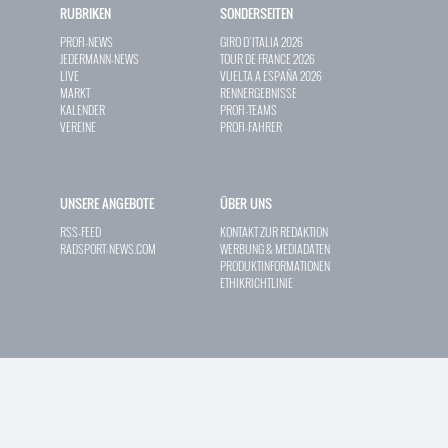
RUBRIKEN
SONDERSEITEN
PROFI-NEWS
GIRO D`ITALIA 2026
JEDERMANN-NEWS
TOUR DE FRANCE 2026
LIVE
VUELTA A ESPAÑA 2026
MARKT
RENNERGEBNISSE
KALENDER
PROFI-TEAMS
VEREINE
PROFI-FAHRER
UNSERE ANGEBOTE
ÜBER UNS
RSS-FEED
KONTAKT ZUR REDAKTION
RADSPORT-NEWS.COM
WERBUNG & MEDIADATEN
PRODUKTINFORMATIONEN
ETHIKRICHTLINIE