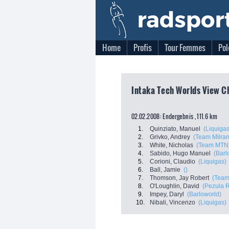
Home
Profis
Tour Femmes
Pol
Intaka Tech Worlds View Ch
02.02.2008: Endergebnis , 111.6 km
1.
Quinziato, Manuel
(Liquigas
2.
Grivko, Andrey
(Team Milra
3.
White, Nicholas
(Team MTN
4.
Sabido, Hugo Manuel
(Barl
5.
Corioni, Claudio
(Liquigas)
6.
Ball, Jamie
()
7.
Thomson, Jay Robert
(Tea
8.
O'Loughlin, David
(Pezula 
9.
Impey, Daryl
(Barloworld)
10.
Nibali, Vincenzo
(Liquigas)