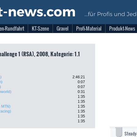
en-Rundfahrt
KT-Szene
Gravel
Profi-Material
Produkt-News
allenge 1 (RSA), 2008, Kategorie: 1.1
)
2:46:21
m)
0:07
)
0:07
oworld)
0:31
1:35
1:35
m MTN)
1:35
Racing)
1:35
1:35
1:35
Steady