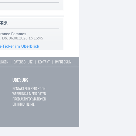
ICKER
 France Femmes
e, Do. 06.08.2026 ab 15:45
e-Ticker im Überblick
LUNGEN
|
DATENSCHUTZ
|
KONTAKT
|
IMPRESSUM
ÜBER UNS
KONTAKT ZUR REDAKTION
WERBUNG & MEDIADATEN
PRODUKTINFORMATIONEN
ETHIKRICHTLINIE