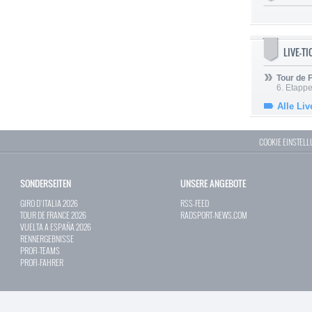
LIVE-T
Tour de
6. Etapp
Alle Liv
COOKIE EINSTEL
SONDERSEITEN
UNSERE ANGEBOTE
GIRO D`ITALIA 2026
RSS-FEED
TOUR DE FRANCE 2026
RADSPORT-NEWS.COM
VUELTA A ESPAÑA 2026
RENNERGEBNISSE
PROFI-TEAMS
PROFI-FAHRER