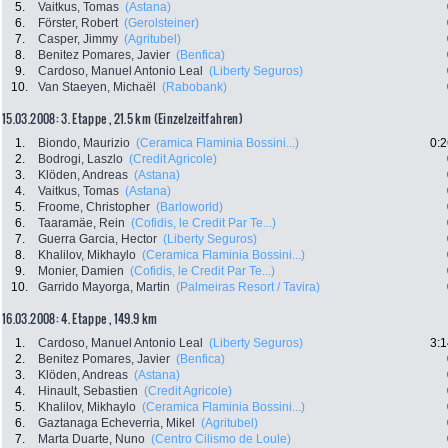
5.
Vaitkus, Tomas
(Astana)
6.
Förster, Robert
(Gerolsteiner)
7.
Casper, Jimmy
(Agritubel)
8.
Benitez Pomares, Javier
(Benfica)
9.
Cardoso, Manuel Antonio Leal
(Liberty Seguros)
10.
Van Staeyen, Michaël
(Rabobank)
15.03.2008: 3. Etappe , 21.5 km (Einzelzeitfahren)
1.
Biondo, Maurizio
(Ceramica Flaminia Bossini...)
0:2
2.
Bodrogi, Laszlo
(Credit Agricole)
3.
Klöden, Andreas
(Astana)
4.
Vaitkus, Tomas
(Astana)
5.
Froome, Christopher
(Barloworld)
6.
Taaramäe, Rein
(Cofidis, le Credit Par Te...)
7.
Guerra Garcia, Hector
(Liberty Seguros)
8.
Khalilov, Mikhaylo
(Ceramica Flaminia Bossini...)
9.
Monier, Damien
(Cofidis, le Credit Par Te...)
10.
Garrido Mayorga, Martin
(Palmeiras Resort / Tavira)
16.03.2008: 4. Etappe , 149.9 km
1.
Cardoso, Manuel Antonio Leal
(Liberty Seguros)
3:1
2.
Benitez Pomares, Javier
(Benfica)
3.
Klöden, Andreas
(Astana)
4.
Hinault, Sebastien
(Credit Agricole)
5.
Khalilov, Mikhaylo
(Ceramica Flaminia Bossini...)
6.
Gaztanaga Echeverria, Mikel
(Agritubel)
7.
Marta Duarte, Nuno
(Centro Cilismo de Loule)