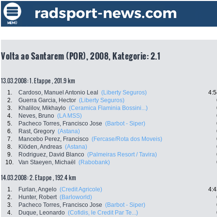
Volta ao Santarem (POR), 2008, Kategorie: 2.1
13.03.2008: 1. Etappe , 201.9 km
1.
Cardoso, Manuel Antonio Leal
(Liberty Seguros)
4:5
2.
Guerra Garcia, Hector
(Liberty Seguros)
3.
Khalilov, Mikhaylo
(Ceramica Flaminia Bossini...)
4.
Neves, Bruno
(LA MSS)
5.
Pacheco Torres, Francisco Jose
(Barbot - Siper)
6.
Rast, Gregory
(Astana)
7.
Mancebo Perez, Francisco
(Fercase/Rota dos Moveis)
8.
Klöden, Andreas
(Astana)
9.
Rodriguez, David Blanco
(Palmeiras Resort / Tavira)
10.
Van Staeyen, Michaël
(Rabobank)
14.03.2008: 2. Etappe , 192.4 km
1.
Furlan, Angelo
(Credit Agricole)
4:4
2.
Hunter, Robert
(Barloworld)
3.
Pacheco Torres, Francisco Jose
(Barbot - Siper)
4.
Duque, Leonardo
(Cofidis, le Credit Par Te...)