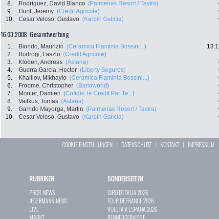
8.
Rodriguez, David Blanco
(Palmeiras Resort / Tavira)
9.
Hunt, Jeremy
(Credit Agricole)
10.
Cesar Veloso, Gustavo
(Karpin Galicia)
16.03.2008: Gesamtwertung
1.
Biondo, Maurizio
(Ceramica Flaminia Bossini...)
13:1
2.
Bodrogi, Laszlo
(Credit Agricole)
3.
Klöden, Andreas
(Astana)
4.
Guerra Garcia, Hector
(Liberty Seguros)
5.
Khalilov, Mikhaylo
(Ceramica Flaminia Bossini...)
6.
Froome, Christopher
(Barloworld)
7.
Monier, Damien
(Cofidis, le Credit Par Te...)
8.
Vaitkus, Tomas
(Astana)
9.
Garrido Mayorga, Martin
(Palmeiras Resort / Tavira)
10.
Cesar Veloso, Gustavo
(Karpin Galicia)
COOKIE EINSTELLUNGEN
|
DATENSCHUTZ
|
KONTAKT
|
IMPRESSUM
RUBRIKEN
SONDERSEITEN
PROFI-NEWS
GIRO D`ITALIA 2026
JEDERMANN-NEWS
TOUR DE FRANCE 2026
LIVE
VUELTA A ESPAÑA 2026
MARKT
RENNERGEBNISSE