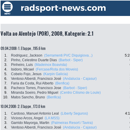
Volta ao Alentejo (POR), 2008, Kategorie: 2.1
09.04.2008: 1. Etappe , 195.6 km
1.
Rodriguez, Jackson
(Serramenti PVC Diquigiova...)
5:2
2.
Pinho, Celestino Duarte Dias
(Barbot - Siper)
3.
Pinheiro, Luis
(Madeinox Boavista)
4.
Isidoro, Micael
(Fercase/Rota dos Moveis)
5.
Cobelo Fojo, Jesus
(Karpin Galicia)
6.
Ventoso Alberdi, Francisco José
(Andalucia - Cajasur)
7.
Faria da Costa, Rui Alberto
(Benfica)
8.
Pacheco Torres, Francisco Jose
(Barbot - Siper)
9.
Miranda Soeiro, Pedro Miguel
(Centro Cilismo de Loule)
10.
Matos Sancho, Bruno
(Benfica)
10.04.2008: 2. Etappe , 173.0 km
1.
Cardoso, Manuel Antonio Leal
(Liberty Seguros)
4:
2.
Vicioso Arcos, Angel
(LA MSS)
3.
Garrido Mayorga, Martin
(Palmeiras Resort / Tavira)
4.
Ventoso Alberdi, Francisco José
(Andalucia - Cajasur)