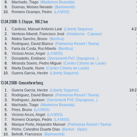
8.
Machado, Tiago
(Madeinox Boavista)
9.
Duenas, Moises Nevado
(Barloworld)
10.
Romero Ocampo, Pedro
(LA MSS)
13.04.2008: 5. Etappe , 186.2 km
1.
Cardoso, Manuel Antonio Leal
(Liberty Seguros)
4:2
2.
Ventoso Alberdi, Francisco José
(Andalucia - Cajasur)
3.
Matos Sancho, Bruno
(Benfica)
4.
Rodriguez, David Blanco
(Palmeiras Resort / Tavira)
5.
Faria da Costa, Rui Alberto
(Benfica)
6.
Vicioso Arcos, Angel
(LA MSS)
7.
Donadello, Emiliano
(Serramenti PVC Diquigiova...)
8.
Miranda Soeiro, Pedro Miguel
(Centro Cilismo de Loule)
9.
Marta Duarte, Nuno
(Centro Cilismo de Loule)
10.
Guerra Garcia, Hector
(Liberty Seguros)
13.04.2008: Gesamtwertung
1.
Guerra Garcia, Hector
(Liberty Seguros)
19:2
2.
Rodriguez, David Blanco
(Palmeiras Resort / Tavira)
3.
Rodriguez, Jackson
(Serramenti PVC Diquigiova...)
4.
Machado, Tiago
(Madeinox Boavista)
5.
Pires, Bruno
(LA MSS)
6.
Vicioso Arcos, Angel
(LA MSS)
7.
Romero Ocampo, Pedro
(LA MSS)
8.
Marque Porto, Alejandro Manuel
(Palmeiras Resort / Tavira)
9.
Pinho, Celestino Duarte Dias
(Barbot - Siper)
10.
Bellotti, Francesco
(Barloworld)