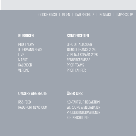
COOKIE EINSTELLUNGEN
|
DATENSCHUTZ
|
KONTAKT
|
IMPRESSUM
RUBRIKEN
SONDERSEITEN
PROFI-NEWS
GIRO D`ITALIA 2026
JEDERMANN-NEWS
TOUR DE FRANCE 2026
LIVE
VUELTA A ESPAÑA 2026
MARKT
RENNERGEBNISSE
KALENDER
PROFI-TEAMS
VEREINE
PROFI-FAHRER
UNSERE ANGEBOTE
ÜBER UNS
RSS-FEED
KONTAKT ZUR REDAKTION
RADSPORT-NEWS.COM
WERBUNG & MEDIADATEN
PRODUKTINFORMATIONEN
ETHIKRICHTLINIE