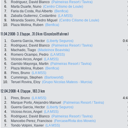
5.
Rodriguez, David Blanco
(Palmeiras Resort / Tavira)
6.
Marta Duarte, Nuno
(Centro Cilismo de Loule)
7.
Faria da Costa, Rui Alberto
(Benfica)
8.
Zaballa Gutierrez, Costantino
(LA MSS)
9.
Miranda Soeiro, Pedro Miguel
(Centro Cilismo de Loule)
10.
Plaza Molina, Ruben
(Benfica)
11.04.2008: 3. Etappe , 31.0 km (Einzelzeitfahren)
1.
Guerra Garcia, Hector
(Liberty Seguros)
0:4
2.
Rodriguez, David Blanco
(Palmeiras Resort / Tavira)
3.
Machado, Tiago
(Madeinox Boavista)
4.
Romero Ocampo, Pedro
(LA MSS)
5.
Vicioso Arcos, Angel
(LA MSS)
6.
Garrido Mayorga, Martin
(Palmeiras Resort / Tavira)
7.
Plaza Molina, Ruben
(Benfica)
8.
Pires, Bruno
(LA MSS)
9.
Cummings, Stephen
(Barloworld)
10.
Teruel Rovira, Eloy
(Grupo Nicolas Mateos - Murcia)
12.04.2008: 4. Etappe , 183.3 km
1.
Pires, Bruno
(LA MSS)
4:4
2.
Marque Porto, Alejandro Manuel
(Palmeiras Resort / Tavira)
3.
Guerra Garcia, Hector
(Liberty Seguros)
4.
Vicioso Arcos, Angel
(LA MSS)
5.
Rodriguez, David Blanco
(Palmeiras Resort / Tavira)
6.
Mancebo Perez, Francisco
(Fercase/Rota dos Moveis)
7.
Tondo Volpini, Xavier
(LA MSS)