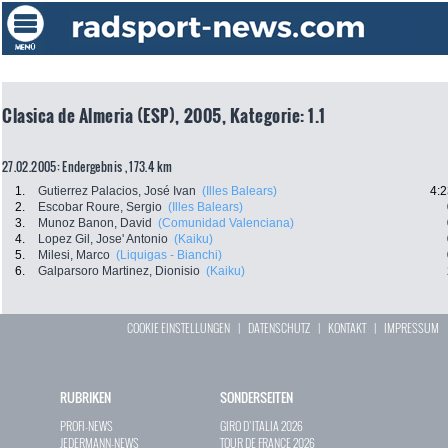
Clasica de Almeria (ESP), 2005, Kategorie: 1.1
27.02.2005: Endergebnis , 173.4 km
1.
Gutierrez Palacios, José Ivan
(Illes Balears)
4:2
2.
Escobar Roure, Sergio
(Illes Balears)
3.
Munoz Banon, David
(Comunidad Valenciana)
4.
Lopez Gil, Jose' Antonio
(Kaiku)
5.
Milesi, Marco
(Liquigas - Bianchi)
6.
Galparsoro Martinez, Dionisio
(Kaiku)
COOKIE EINSTELLUNGEN
|
DATENSCHUTZ
|
KONTAKT
|
IMPRESSUM
RUBRIKEN
SONDERSEITEN
PROFI-NEWS
GIRO D`ITALIA 2026
JEDERMANN-NEWS
TOUR DE FRANCE 2026