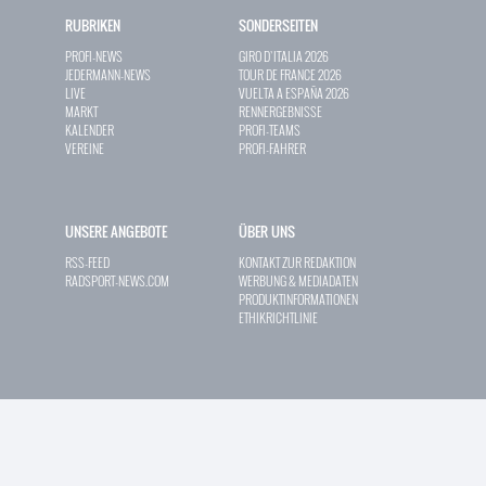
RUBRIKEN
SONDERSEITEN
PROFI-NEWS
GIRO D`ITALIA 2026
JEDERMANN-NEWS
TOUR DE FRANCE 2026
LIVE
VUELTA A ESPAÑA 2026
MARKT
RENNERGEBNISSE
KALENDER
PROFI-TEAMS
VEREINE
PROFI-FAHRER
UNSERE ANGEBOTE
ÜBER UNS
RSS-FEED
KONTAKT ZUR REDAKTION
RADSPORT-NEWS.COM
WERBUNG & MEDIADATEN
PRODUKTINFORMATIONEN
ETHIKRICHTLINIE