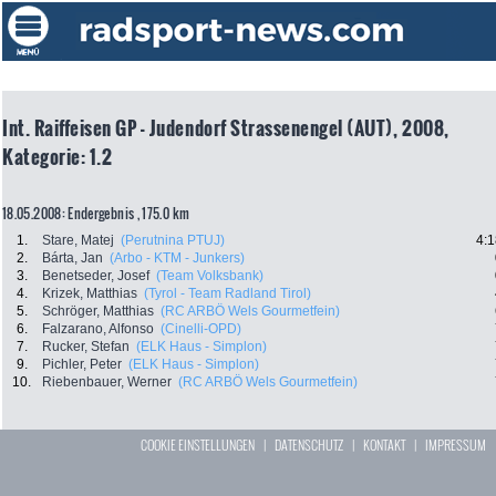
Int. Raiffeisen GP - Judendorf Strassenengel (AUT), 2008,
Kategorie: 1.2
18.05.2008: Endergebnis , 175.0 km
1.
Stare, Matej
(Perutnina PTUJ)
4:1
2.
Bárta, Jan
(Arbo - KTM - Junkers)
3.
Benetseder, Josef
(Team Volksbank)
4.
Krizek, Matthias
(Tyrol - Team Radland Tirol)
5.
Schröger, Matthias
(RC ARBÖ Wels Gourmetfein)
6.
Falzarano, Alfonso
(Cinelli-OPD)
7.
Rucker, Stefan
(ELK Haus - Simplon)
9.
Pichler, Peter
(ELK Haus - Simplon)
10.
Riebenbauer, Werner
(RC ARBÖ Wels Gourmetfein)
COOKIE EINSTELLUNGEN
|
DATENSCHUTZ
|
KONTAKT
|
IMPRESSUM