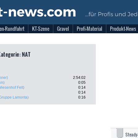
en-Rundfahrt
KT-Szene
Gravel
Profi-Material
Produkt-News
Kategorie: NAT
iner)
2:54:02
am)
0:05
iesenhof Felt)
0:14
0:14
 Gruppe Lamonta)
0:16
Steady