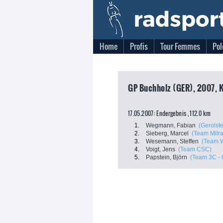
Home
Profis
Tour Femmes
Pol
GP Buchholz (GER), 2007, 
17.05.2007: Endergebnis , 112.0 km
1.
Wegmann, Fabian
(Gerolste
2.
Sieberg, Marcel
(Team Milr
3.
Wesemann, Steffen
(Team W
4.
Voigt, Jens
(Team CSC)
5.
Papstein, Björn
(Team 3C -