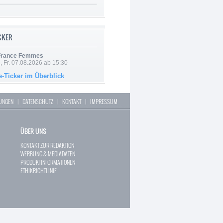
ICKER
 France Femmes
, Fr. 07.08.2026 ab 15:30
e-Ticker im Überblick
LUNGEN
|
DATENSCHUTZ
|
KONTAKT
|
IMPRESSUM
ÜBER UNS
KONTAKT ZUR REDAKTION
WERBUNG & MEDIADATEN
PRODUKTINFORMATIONEN
ETHIKRICHTLINIE