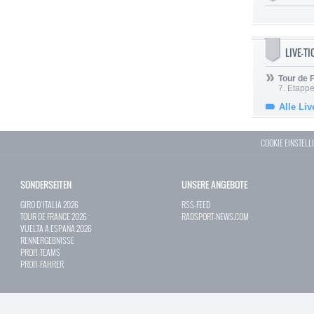
LIVE-T
Tour de
7. Etappe
Alle Liv
COOKIE EINSTEL
SONDERSEITEN
UNSERE ANGEBOTE
GIRO D`ITALIA 2026
RSS-FEED
TOUR DE FRANCE 2026
RADSPORT-NEWS.COM
VUELTA A ESPAÑA 2026
RENNERGEBNISSE
PROFI-TEAMS
PROFI-FAHRER