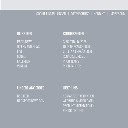
COOKIE EINSTELLUNGEN
|
DATENSCHUTZ
|
KONTAKT
|
IMPRESSUM
RUBRIKEN
SONDERSEITEN
PROFI-NEWS
GIRO D`ITALIA 2026
JEDERMANN-NEWS
TOUR DE FRANCE 2026
LIVE
VUELTA A ESPAÑA 2026
MARKT
RENNERGEBNISSE
KALENDER
PROFI-TEAMS
VEREINE
PROFI-FAHRER
UNSERE ANGEBOTE
ÜBER UNS
RSS-FEED
KONTAKT ZUR REDAKTION
RADSPORT-NEWS.COM
WERBUNG & MEDIADATEN
PRODUKTINFORMATIONEN
ETHIKRICHTLINIE