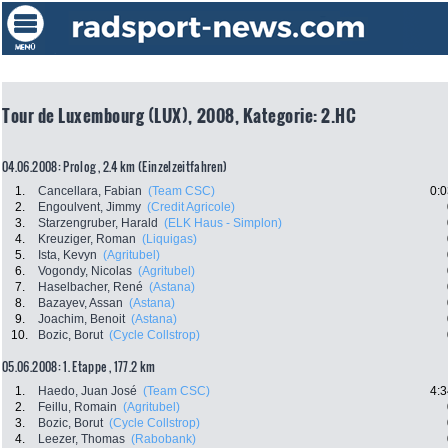
Tour de Luxembourg (LUX), 2008, Kategorie: 2.HC
04.06.2008: Prolog , 2.4 km (Einzelzeitfahren)
1.
Cancellara, Fabian
(Team CSC)
0:0
2.
Engoulvent, Jimmy
(Credit Agricole)
3.
Starzengruber, Harald
(ELK Haus - Simplon)
4.
Kreuziger, Roman
(Liquigas)
5.
Ista, Kevyn
(Agritubel)
6.
Vogondy, Nicolas
(Agritubel)
7.
Haselbacher, René
(Astana)
8.
Bazayev, Assan
(Astana)
9.
Joachim, Benoit
(Astana)
10.
Bozic, Borut
(Cycle Collstrop)
05.06.2008: 1. Etappe , 177.2 km
1.
Haedo, Juan José
(Team CSC)
4:3
2.
Feillu, Romain
(Agritubel)
3.
Bozic, Borut
(Cycle Collstrop)
4.
Leezer, Thomas
(Rabobank)