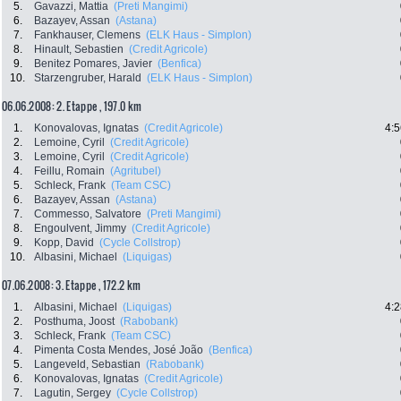
5.
Gavazzi, Mattia
(Preti Mangimi)
6.
Bazayev, Assan
(Astana)
7.
Fankhauser, Clemens
(ELK Haus - Simplon)
8.
Hinault, Sebastien
(Credit Agricole)
9.
Benitez Pomares, Javier
(Benfica)
10.
Starzengruber, Harald
(ELK Haus - Simplon)
06.06.2008: 2. Etappe , 197.0 km
1.
Konovalovas, Ignatas
(Credit Agricole)
4:5
2.
Lemoine, Cyril
(Credit Agricole)
3.
Lemoine, Cyril
(Credit Agricole)
4.
Feillu, Romain
(Agritubel)
5.
Schleck, Frank
(Team CSC)
6.
Bazayev, Assan
(Astana)
7.
Commesso, Salvatore
(Preti Mangimi)
8.
Engoulvent, Jimmy
(Credit Agricole)
9.
Kopp, David
(Cycle Collstrop)
10.
Albasini, Michael
(Liquigas)
07.06.2008: 3. Etappe , 172.2 km
1.
Albasini, Michael
(Liquigas)
4:2
2.
Posthuma, Joost
(Rabobank)
3.
Schleck, Frank
(Team CSC)
4.
Pimenta Costa Mendes, José João
(Benfica)
5.
Langeveld, Sebastian
(Rabobank)
6.
Konovalovas, Ignatas
(Credit Agricole)
7.
Lagutin, Sergey
(Cycle Collstrop)