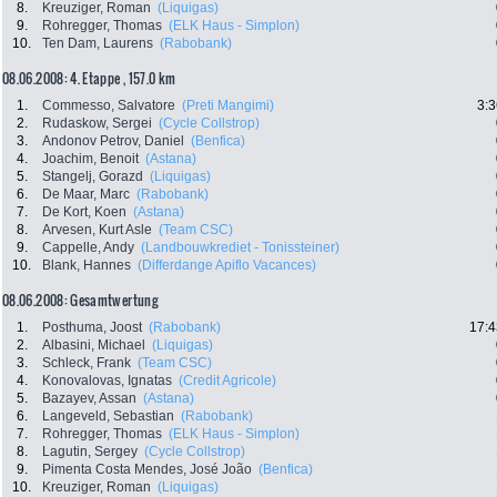
8.
Kreuziger, Roman
(Liquigas)
9.
Rohregger, Thomas
(ELK Haus - Simplon)
10.
Ten Dam, Laurens
(Rabobank)
08.06.2008: 4. Etappe , 157.0 km
1.
Commesso, Salvatore
(Preti Mangimi)
3:3
2.
Rudaskow, Sergei
(Cycle Collstrop)
3.
Andonov Petrov, Daniel
(Benfica)
4.
Joachim, Benoit
(Astana)
5.
Stangelj, Gorazd
(Liquigas)
6.
De Maar, Marc
(Rabobank)
7.
De Kort, Koen
(Astana)
8.
Arvesen, Kurt Asle
(Team CSC)
9.
Cappelle, Andy
(Landbouwkrediet - Tonissteiner)
10.
Blank, Hannes
(Differdange Apiflo Vacances)
08.06.2008: Gesamtwertung
1.
Posthuma, Joost
(Rabobank)
17:4
2.
Albasini, Michael
(Liquigas)
3.
Schleck, Frank
(Team CSC)
4.
Konovalovas, Ignatas
(Credit Agricole)
5.
Bazayev, Assan
(Astana)
6.
Langeveld, Sebastian
(Rabobank)
7.
Rohregger, Thomas
(ELK Haus - Simplon)
8.
Lagutin, Sergey
(Cycle Collstrop)
9.
Pimenta Costa Mendes, José João
(Benfica)
10.
Kreuziger, Roman
(Liquigas)