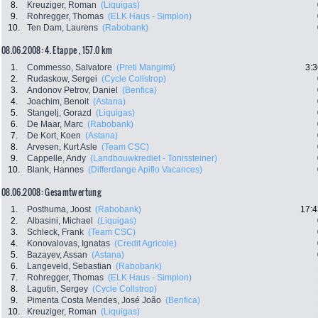
8.
Kreuziger, Roman
(Liquigas)
9.
Rohregger, Thomas
(ELK Haus - Simplon)
10.
Ten Dam, Laurens
(Rabobank)
08.06.2008: 4. Etappe , 157.0 km
1.
Commesso, Salvatore
(Preti Mangimi)
3:3
2.
Rudaskow, Sergei
(Cycle Collstrop)
3.
Andonov Petrov, Daniel
(Benfica)
4.
Joachim, Benoit
(Astana)
5.
Stangelj, Gorazd
(Liquigas)
6.
De Maar, Marc
(Rabobank)
7.
De Kort, Koen
(Astana)
8.
Arvesen, Kurt Asle
(Team CSC)
9.
Cappelle, Andy
(Landbouwkrediet - Tonissteiner)
10.
Blank, Hannes
(Differdange Apiflo Vacances)
08.06.2008: Gesamtwertung
1.
Posthuma, Joost
(Rabobank)
17:4
2.
Albasini, Michael
(Liquigas)
3.
Schleck, Frank
(Team CSC)
4.
Konovalovas, Ignatas
(Credit Agricole)
5.
Bazayev, Assan
(Astana)
6.
Langeveld, Sebastian
(Rabobank)
7.
Rohregger, Thomas
(ELK Haus - Simplon)
8.
Lagutin, Sergey
(Cycle Collstrop)
9.
Pimenta Costa Mendes, José João
(Benfica)
10.
Kreuziger, Roman
(Liquigas)