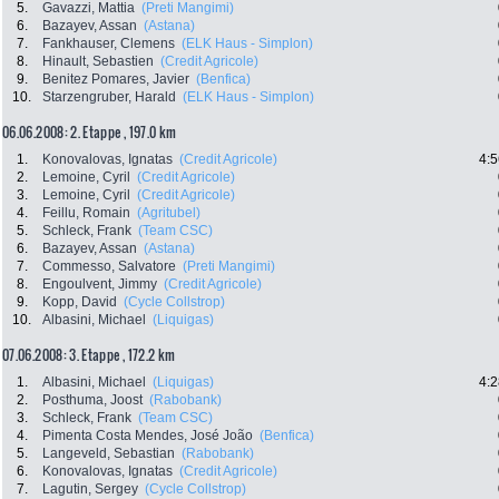
5.
Gavazzi, Mattia
(Preti Mangimi)
6.
Bazayev, Assan
(Astana)
7.
Fankhauser, Clemens
(ELK Haus - Simplon)
8.
Hinault, Sebastien
(Credit Agricole)
9.
Benitez Pomares, Javier
(Benfica)
10.
Starzengruber, Harald
(ELK Haus - Simplon)
06.06.2008: 2. Etappe , 197.0 km
1.
Konovalovas, Ignatas
(Credit Agricole)
4:5
2.
Lemoine, Cyril
(Credit Agricole)
3.
Lemoine, Cyril
(Credit Agricole)
4.
Feillu, Romain
(Agritubel)
5.
Schleck, Frank
(Team CSC)
6.
Bazayev, Assan
(Astana)
7.
Commesso, Salvatore
(Preti Mangimi)
8.
Engoulvent, Jimmy
(Credit Agricole)
9.
Kopp, David
(Cycle Collstrop)
10.
Albasini, Michael
(Liquigas)
07.06.2008: 3. Etappe , 172.2 km
1.
Albasini, Michael
(Liquigas)
4:2
2.
Posthuma, Joost
(Rabobank)
3.
Schleck, Frank
(Team CSC)
4.
Pimenta Costa Mendes, José João
(Benfica)
5.
Langeveld, Sebastian
(Rabobank)
6.
Konovalovas, Ignatas
(Credit Agricole)
7.
Lagutin, Sergey
(Cycle Collstrop)