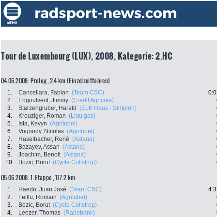
Tour de Luxembourg (LUX), 2008, Kategorie: 2.HC
04.06.2008: Prolog , 2.4 km (Einzelzeitfahren)
1.
Cancellara, Fabian
(Team CSC)
0:0
2.
Engoulvent, Jimmy
(Credit Agricole)
3.
Starzengruber, Harald
(ELK Haus - Simplon)
4.
Kreuziger, Roman
(Liquigas)
5.
Ista, Kevyn
(Agritubel)
6.
Vogondy, Nicolas
(Agritubel)
7.
Haselbacher, René
(Astana)
8.
Bazayev, Assan
(Astana)
9.
Joachim, Benoit
(Astana)
10.
Bozic, Borut
(Cycle Collstrop)
05.06.2008: 1. Etappe , 177.2 km
1.
Haedo, Juan José
(Team CSC)
4:3
2.
Feillu, Romain
(Agritubel)
3.
Bozic, Borut
(Cycle Collstrop)
4.
Leezer, Thomas
(Rabobank)