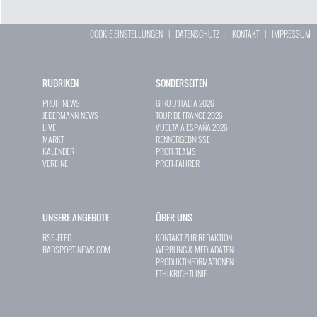
COOKIE EINSTELLUNGEN
|
DATENSCHUTZ
|
KONTAKT
|
IMPRESSUM
RUBRIKEN
SONDERSEITEN
PROFI-NEWS
GIRO D`ITALIA 2026
JEDERMANN-NEWS
TOUR DE FRANCE 2026
LIVE
VUELTA A ESPAÑA 2026
MARKT
RENNERGEBNISSE
KALENDER
PROFI-TEAMS
VEREINE
PROFI-FAHRER
UNSERE ANGEBOTE
ÜBER UNS
RSS-FEED
KONTAKT ZUR REDAKTION
RADSPORT-NEWS.COM
WERBUNG & MEDIADATEN
PRODUKTINFORMATIONEN
ETHIKRICHTLINIE