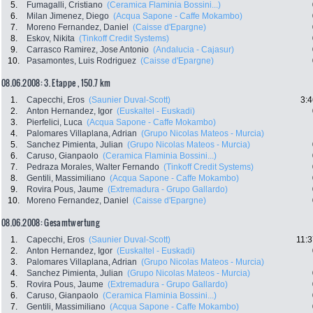
5.
Fumagalli, Cristiano
(Ceramica Flaminia Bossini...)
6.
Milan Jimenez, Diego
(Acqua Sapone - Caffe Mokambo)
7.
Moreno Fernandez, Daniel
(Caisse d'Epargne)
8.
Eskov, Nikita
(Tinkoff Credit Systems)
9.
Carrasco Ramirez, Jose Antonio
(Andalucia - Cajasur)
10.
Pasamontes, Luis Rodriguez
(Caisse d'Epargne)
08.06.2008: 3. Etappe , 150.7 km
1.
Capecchi, Eros
(Saunier Duval-Scott)
3:4
2.
Anton Hernandez, Igor
(Euskaltel - Euskadi)
3.
Pierfelici, Luca
(Acqua Sapone - Caffe Mokambo)
4.
Palomares Villaplana, Adrian
(Grupo Nicolas Mateos - Murcia)
5.
Sanchez Pimienta, Julian
(Grupo Nicolas Mateos - Murcia)
6.
Caruso, Gianpaolo
(Ceramica Flaminia Bossini...)
7.
Pedraza Morales, Walter Fernando
(Tinkoff Credit Systems)
8.
Gentili, Massimiliano
(Acqua Sapone - Caffe Mokambo)
9.
Rovira Pous, Jaume
(Extremadura - Grupo Gallardo)
10.
Moreno Fernandez, Daniel
(Caisse d'Epargne)
08.06.2008: Gesamtwertung
1.
Capecchi, Eros
(Saunier Duval-Scott)
11:3
2.
Anton Hernandez, Igor
(Euskaltel - Euskadi)
3.
Palomares Villaplana, Adrian
(Grupo Nicolas Mateos - Murcia)
4.
Sanchez Pimienta, Julian
(Grupo Nicolas Mateos - Murcia)
5.
Rovira Pous, Jaume
(Extremadura - Grupo Gallardo)
6.
Caruso, Gianpaolo
(Ceramica Flaminia Bossini...)
7.
Gentili, Massimiliano
(Acqua Sapone - Caffe Mokambo)