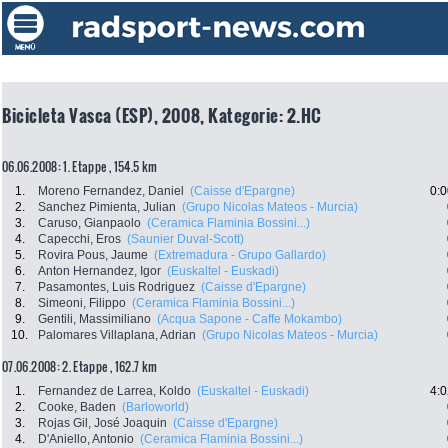
Bicicleta Vasca (ESP), 2008, Kategorie: 2.HC
06.06.2008: 1. Etappe , 154.5 km
1.
Moreno Fernandez, Daniel
(Caisse d'Epargne)
0:0
2.
Sanchez Pimienta, Julian
(Grupo Nicolas Mateos - Murcia)
3.
Caruso, Gianpaolo
(Ceramica Flaminia Bossini...)
4.
Capecchi, Eros
(Saunier Duval-Scott)
5.
Rovira Pous, Jaume
(Extremadura - Grupo Gallardo)
6.
Anton Hernandez, Igor
(Euskaltel - Euskadi)
7.
Pasamontes, Luis Rodriguez
(Caisse d'Epargne)
8.
Simeoni, Filippo
(Ceramica Flaminia Bossini...)
9.
Gentili, Massimiliano
(Acqua Sapone - Caffe Mokambo)
10.
Palomares Villaplana, Adrian
(Grupo Nicolas Mateos - Murcia)
07.06.2008: 2. Etappe , 162.7 km
1.
Fernandez de Larrea, Koldo
(Euskaltel - Euskadi)
4:0
2.
Cooke, Baden
(Barloworld)
3.
Rojas Gil, José Joaquin
(Caisse d'Epargne)
4.
D'Aniello, Antonio
(Ceramica Flaminia Bossini...)