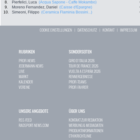
8.
Pierfelici, Luca
(Acqua Sapone - Caffe Mokambo)
9.
Moreno Fernandez, Daniel
(Caisse d'Epargne)
10.
Simeoni, Filippo
(Ceramica Flaminia Bossini...)
COOKIE EINSTELLUNGEN
|
DATENSCHUTZ
|
KONTAKT
|
IMPRESSUM
RUBRIKEN
SONDERSEITEN
PROFI-NEWS
GIRO D`ITALIA 2026
JEDERMANN-NEWS
TOUR DE FRANCE 2026
LIVE
VUELTA A ESPAÑA 2026
MARKT
RENNERGEBNISSE
KALENDER
PROFI-TEAMS
VEREINE
PROFI-FAHRER
UNSERE ANGEBOTE
ÜBER UNS
RSS-FEED
KONTAKT ZUR REDAKTION
RADSPORT-NEWS.COM
WERBUNG & MEDIADATEN
PRODUKTINFORMATIONEN
ETHIKRICHTLINIE