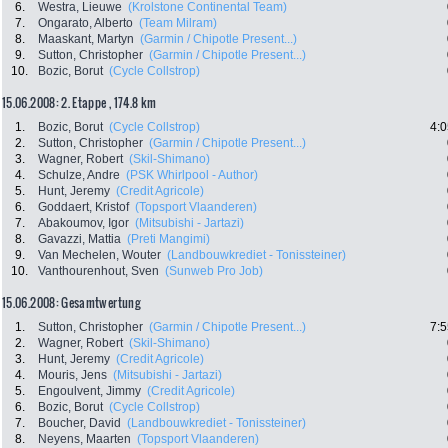
6.
Westra, Lieuwe
(Krolstone Continental Team)
7.
Ongarato, Alberto
(Team Milram)
8.
Maaskant, Martyn
(Garmin / Chipotle Present...)
9.
Sutton, Christopher
(Garmin / Chipotle Present...)
10.
Bozic, Borut
(Cycle Collstrop)
15.06.2008: 2. Etappe , 174.8 km
1.
Bozic, Borut
(Cycle Collstrop)
4:0
2.
Sutton, Christopher
(Garmin / Chipotle Present...)
3.
Wagner, Robert
(Skil-Shimano)
4.
Schulze, Andre
(PSK Whirlpool - Author)
5.
Hunt, Jeremy
(Credit Agricole)
6.
Goddaert, Kristof
(Topsport Vlaanderen)
7.
Abakoumov, Igor
(Mitsubishi - Jartazi)
8.
Gavazzi, Mattia
(Preti Mangimi)
9.
Van Mechelen, Wouter
(Landbouwkrediet - Tonissteiner)
10.
Vanthourenhout, Sven
(Sunweb Pro Job)
15.06.2008: Gesamtwertung
1.
Sutton, Christopher
(Garmin / Chipotle Present...)
7:5
2.
Wagner, Robert
(Skil-Shimano)
3.
Hunt, Jeremy
(Credit Agricole)
4.
Mouris, Jens
(Mitsubishi - Jartazi)
5.
Engoulvent, Jimmy
(Credit Agricole)
6.
Bozic, Borut
(Cycle Collstrop)
7.
Boucher, David
(Landbouwkrediet - Tonissteiner)
8.
Neyens, Maarten
(Topsport Vlaanderen)