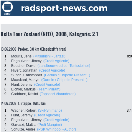
Delta Tour Zeeland (NED), 2008, Kategorie: 2.1
13.06.2008: Prolog , 3.0 km (Einzelzeitfahren)
1.
Mouris, Jens
(Mitsubishi - Jartazi)
0:
2.
Engoulvent, Jimmy
(Credit Agricole)
3.
Boucher, David
(Landbouwkrediet - Tonissteiner)
4.
Hivert, Jonathan
(Credit Agricole)
5.
Sutton, Christopher
(Garmin / Chipotle Present...)
6.
Maaskant, Martyn
(Garmin / Chipotle Present...)
7.
Hunt, Jeremy
(Credit Agricole)
8.
Eichler, Markus
(Team Milram)
9.
Goddaert, Kristof
(Topsport Vlaanderen)
14.06.2008: 1. Etappe , 168.0 km
1.
Wagner, Robert
(Skil-Shimano)
3:4
2.
Hunt, Jeremy
(Credit Agricole)
3.
Engoulvent, Jimmy
(Credit Agricole)
4.
Gavazzi, Mattia
(Preti Mangimi)
5.
Schulze, Andre
(PSK Whirlpool - Author)