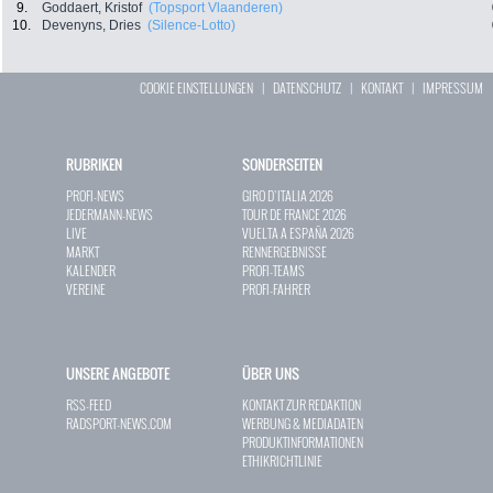
9.
Goddaert, Kristof
(Topsport Vlaanderen)
10.
Devenyns, Dries
(Silence-Lotto)
COOKIE EINSTELLUNGEN
|
DATENSCHUTZ
|
KONTAKT
|
IMPRESSUM
RUBRIKEN
SONDERSEITEN
PROFI-NEWS
GIRO D`ITALIA 2026
JEDERMANN-NEWS
TOUR DE FRANCE 2026
LIVE
VUELTA A ESPAÑA 2026
MARKT
RENNERGEBNISSE
KALENDER
PROFI-TEAMS
VEREINE
PROFI-FAHRER
UNSERE ANGEBOTE
ÜBER UNS
RSS-FEED
KONTAKT ZUR REDAKTION
RADSPORT-NEWS.COM
WERBUNG & MEDIADATEN
PRODUKTINFORMATIONEN
ETHIKRICHTLINIE