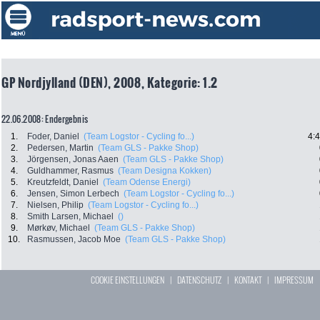
GP Nordjylland (DEN), 2008, Kategorie: 1.2
22.06.2008: Endergebnis
1.
Foder, Daniel
(Team Logstor - Cycling fo...)
4:
2.
Pedersen, Martin
(Team GLS - Pakke Shop)
3.
Jörgensen, Jonas Aaen
(Team GLS - Pakke Shop)
4.
Guldhammer, Rasmus
(Team Designa Kokken)
5.
Kreutzfeldt, Daniel
(Team Odense Energi)
6.
Jensen, Simon Lerbech
(Team Logstor - Cycling fo...)
7.
Nielsen, Philip
(Team Logstor - Cycling fo...)
8.
Smith Larsen, Michael
()
9.
Mørkøv, Michael
(Team GLS - Pakke Shop)
10.
Rasmussen, Jacob Moe
(Team GLS - Pakke Shop)
COOKIE EINSTELLUNGEN
|
DATENSCHUTZ
|
KONTAKT
|
IMPRESSUM