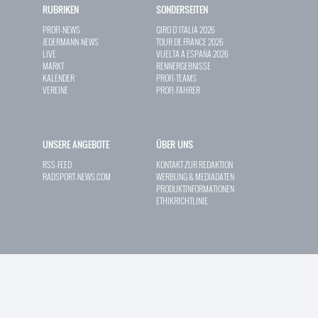
RUBRIKEN
SONDERSEITEN
PROFI-NEWS
GIRO D`ITALIA 2026
JEDERMANN-NEWS
TOUR DE FRANCE 2026
LIVE
VUELTA A ESPAÑA 2026
MARKT
RENNERGEBNISSE
KALENDER
PROFI-TEAMS
VEREINE
PROFI-FAHRER
UNSERE ANGEBOTE
ÜBER UNS
RSS-FEED
KONTAKT ZUR REDAKTION
RADSPORT-NEWS.COM
WERBUNG & MEDIADATEN
PRODUKTINFORMATIONEN
ETHIKRICHTLINIE