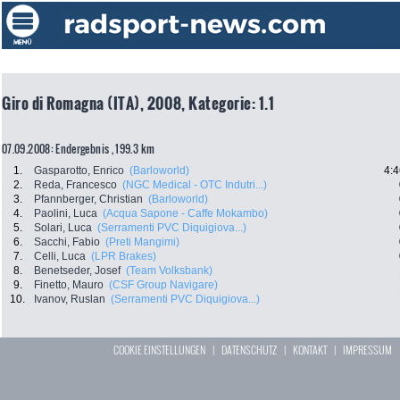
Giro di Romagna (ITA), 2008, Kategorie: 1.1
07.09.2008: Endergebnis , 199.3 km
1.
Gasparotto, Enrico
(Barloworld)
4:4
2.
Reda, Francesco
(NGC Medical - OTC Indutri...)
3.
Pfannberger, Christian
(Barloworld)
4.
Paolini, Luca
(Acqua Sapone - Caffe Mokambo)
5.
Solari, Luca
(Serramenti PVC Diquigiova...)
6.
Sacchi, Fabio
(Preti Mangimi)
7.
Celli, Luca
(LPR Brakes)
8.
Benetseder, Josef
(Team Volksbank)
9.
Finetto, Mauro
(CSF Group Navigare)
10.
Ivanov, Ruslan
(Serramenti PVC Diquigiova...)
COOKIE EINSTELLUNGEN
|
DATENSCHUTZ
|
KONTAKT
|
IMPRESSUM