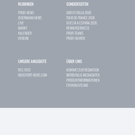
RUBRIKEN
SONDERSEITEN
PROFI-NEWS
GIRO D`ITALIA 2026
JEDERMANN-NEWS
TOUR DE FRANCE 2026
LIVE
VUELTA A ESPAÑA 2026
MARKT
RENNERGEBNISSE
KALENDER
PROFI-TEAMS
VEREINE
PROFI-FAHRER
UNSERE ANGEBOTE
ÜBER UNS
RSS-FEED
KONTAKT ZUR REDAKTION
RADSPORT-NEWS.COM
WERBUNG & MEDIADATEN
PRODUKTINFORMATIONEN
ETHIKRICHTLINIE