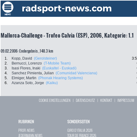
Mallorca-Challenge - Trofeo Calvia (ESP), 2006, Kategorie: 1.1
09.02.2006: Endergebnis , 148.3 km
1.
Kopp, David
(Gerolsteiner)
3:
2.
Bernucci, Lorenzo
(T-Mobile Team)
3.
Isasi Flores, Inaki
(Euskaltel - Euskadi)
4.
Sanchez Pimienta, Julian
(Comunidad Valenciana)
5.
Elmiger, Martin
(Phonak Hearing Systems)
6.
Azanza Soto, Jorge
(Kaiku)
COOKIE EINSTELLUNGEN
|
DATENSCHUTZ
|
KONTAKT
|
IMPRESSUM
RUBRIKEN
SONDERSEITEN
PROFI-NEWS
GIRO D`ITALIA 2026
JEDERMANN-NEWS
TOUR DE FRANCE 2026