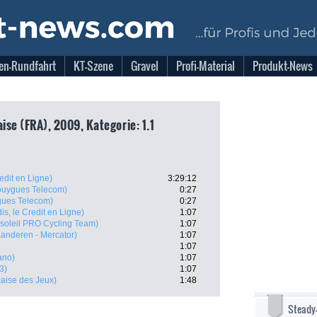
en-Rundfahrt
KT-Szene
Gravel
Profi-Material
Produkt-News
ise (FRA), 2009, Kategorie: 1.1
redit en Ligne)
3:29:12
uygues Telecom)
0:27
ues Telecom)
0:27
dis, le Credit en Ligne)
1:07
soleil PRO Cycling Team)
1:07
aanderen - Mercator)
1:07
1:07
ano)
1:07
3)
1:07
caise des Jeux)
1:48
Steady