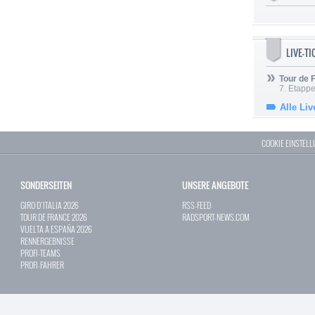
LIVE-T
Tour de
7. Etappe
Alle Liv
COOKIE EINSTEL
SONDERSEITEN
UNSERE ANGEBOTE
GIRO D`ITALIA 2026
RSS-FEED
TOUR DE FRANCE 2026
RADSPORT-NEWS.COM
VUELTA A ESPAÑA 2026
RENNERGEBNISSE
PROFI-TEAMS
PROFI-FAHRER