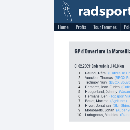
Home
Profis
Tour Femmes
Pol
GP d'Ouverture La Marseilla
01.02.2009: Endergebnis , 140.8 km
1.
Pauriol, Rémi
(Cofidis, le C
2.
Voeckler, Thomas
(BBOX Bo
3.
Trofimov, Yury
(BBOX Bouyg
4.
Demaret, Jean-Eudes
(Cofi
5.
Hoogerland, Johnny
(Vacan
6.
Hermans, Ben
(Topsport Vl
7.
Bouet, Maxime
(Agritubel)
8.
Hivert, Jonathan
(Skil-Shim
9.
Mombaerts, Johan
(Auber 9
10.
Ladagnous, Matthieu
(Fran