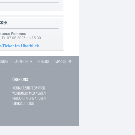
ICKER
 France Femmes
, Fr. 07.08.2026 ab 15:30
e-Ticker im Überblick
LUNGEN
|
DATENSCHUTZ
|
KONTAKT
|
IMPRESSUM
ÜBER UNS
KONTAKT ZUR REDAKTION
WERBUNG & MEDIADATEN
PRODUKTINFORMATIONEN
ETHIKRICHTLINIE