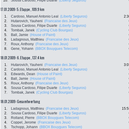
10.
Sousa Cardoso, Filipe Duarte
(Liberty Seguros)
17.01.2009: 5. Etappe , 109.9 km
1.
Cardoso, Manuel Antonio Leal
(Liberty Seguros)
2:3
2.
Hutarovich, Yauheni
(Francaise des Jeux)
3.
Sousa Cardoso, Filipe Duarte
(Liberty Seguros)
4.
Tombak, Janek
(Cycling Club Bourgas)
5.
Ball, Jamie
(House of Paint)
6.
Ladagnous, Matthieu
(Francaise des Jeux)
7.
Roux, Anthony
(Francaise des Jeux)
8.
Gene, Yohann
(BBOX Bouygues Telecom)
18.01.2009: 6. Etappe , 137.4 km
1.
Hutarovich, Yauheni
(Francaise des Jeux)
3:0
2.
Cardoso, Manuel Antonio Leal
(Liberty Seguros)
3.
Edwards, Dean
(House of Paint)
4.
Ball, Jamie
(House of Paint)
5.
Roux, Anthony
(Francaise des Jeux)
6.
Sousa Cardoso, Filipe Duarte
(Liberty Seguros)
7.
Tombak, Janek
(Cycling Club Bourgas)
18.01.2009: Gesamtwertung
1.
Ladagnous, Matthieu
(Francaise des Jeux)
15:5
2.
Sousa Cardoso, Filipe Duarte
(Liberty Seguros)
3.
Rolland, Pierre
(BBOX Bouygues Telecom)
4.
Coppel, Jerome
(Francaise des Jeux)
5.
Tschopp, Johann
(BBOX Bouygues Telecom)