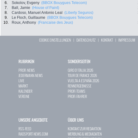
6.
Sokolov, Evgeny
(BBOX Bouygues Telecom)
7.
Ball, Jamie
(House of Paint)
8.
Cardoso, Manuel Antonio Leal
(Liberty Seguros)
9.
Le Floch, Guillaume
(BBOX Bouygues Telecom)
10.
Roux, Anthony
(Francaise des Jeux)
COOKIE EINSTELLUNGEN
|
DATENSCHUTZ
|
KONTAKT
|
IMPRESSUM
RUBRIKEN
SONDERSEITEN
PROFI-NEWS
GIRO D`ITALIA 2026
JEDERMANN-NEWS
TOUR DE FRANCE 2026
LIVE
VUELTA A ESPAÑA 2026
MARKT
RENNERGEBNISSE
KALENDER
PROFI-TEAMS
VEREINE
PROFI-FAHRER
UNSERE ANGEBOTE
ÜBER UNS
RSS-FEED
KONTAKT ZUR REDAKTION
RADSPORT-NEWS.COM
WERBUNG & MEDIADATEN