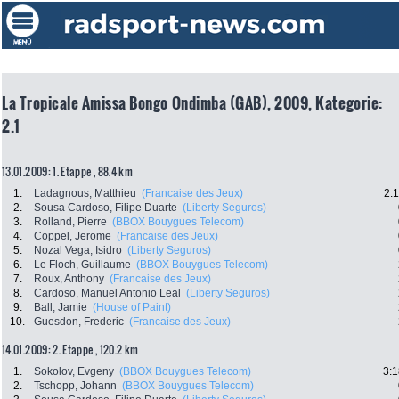
La Tropicale Amissa Bongo Ondimba (GAB), 2009, Kategorie:
2.1
13.01.2009: 1. Etappe , 88.4 km
1.
Ladagnous, Matthieu
(Francaise des Jeux)
2:
2.
Sousa Cardoso, Filipe Duarte
(Liberty Seguros)
3.
Rolland, Pierre
(BBOX Bouygues Telecom)
4.
Coppel, Jerome
(Francaise des Jeux)
5.
Nozal Vega, Isidro
(Liberty Seguros)
6.
Le Floch, Guillaume
(BBOX Bouygues Telecom)
7.
Roux, Anthony
(Francaise des Jeux)
8.
Cardoso, Manuel Antonio Leal
(Liberty Seguros)
9.
Ball, Jamie
(House of Paint)
10.
Guesdon, Frederic
(Francaise des Jeux)
14.01.2009: 2. Etappe , 120.2 km
1.
Sokolov, Evgeny
(BBOX Bouygues Telecom)
3:1
2.
Tschopp, Johann
(BBOX Bouygues Telecom)