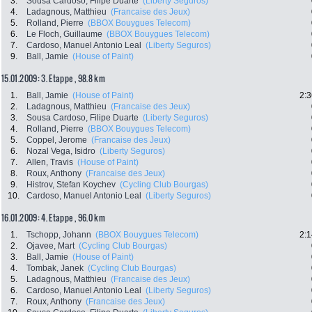
3.
Sousa Cardoso, Filipe Duarte
(Liberty Seguros)
4.
Ladagnous, Matthieu
(Francaise des Jeux)
5.
Rolland, Pierre
(BBOX Bouygues Telecom)
6.
Le Floch, Guillaume
(BBOX Bouygues Telecom)
7.
Cardoso, Manuel Antonio Leal
(Liberty Seguros)
9.
Ball, Jamie
(House of Paint)
15.01.2009: 3. Etappe , 98.8 km
1.
Ball, Jamie
(House of Paint)
2:3
2.
Ladagnous, Matthieu
(Francaise des Jeux)
3.
Sousa Cardoso, Filipe Duarte
(Liberty Seguros)
4.
Rolland, Pierre
(BBOX Bouygues Telecom)
5.
Coppel, Jerome
(Francaise des Jeux)
6.
Nozal Vega, Isidro
(Liberty Seguros)
7.
Allen, Travis
(House of Paint)
8.
Roux, Anthony
(Francaise des Jeux)
9.
Histrov, Stefan Koychev
(Cycling Club Bourgas)
10.
Cardoso, Manuel Antonio Leal
(Liberty Seguros)
16.01.2009: 4. Etappe , 96.0 km
1.
Tschopp, Johann
(BBOX Bouygues Telecom)
2:1
2.
Ojavee, Mart
(Cycling Club Bourgas)
3.
Ball, Jamie
(House of Paint)
4.
Tombak, Janek
(Cycling Club Bourgas)
5.
Ladagnous, Matthieu
(Francaise des Jeux)
6.
Cardoso, Manuel Antonio Leal
(Liberty Seguros)
7.
Roux, Anthony
(Francaise des Jeux)