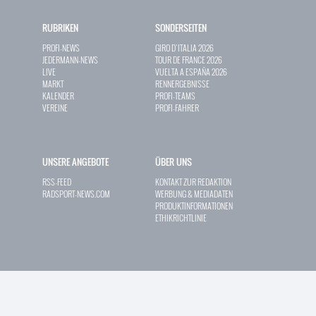
RUBRIKEN
SONDERSEITEN
PROFI-NEWS
GIRO D`ITALIA 2026
JEDERMANN-NEWS
TOUR DE FRANCE 2026
LIVE
VUELTA A ESPAÑA 2026
MARKT
RENNERGEBNISSE
KALENDER
PROFI-TEAMS
VEREINE
PROFI-FAHRER
UNSERE ANGEBOTE
ÜBER UNS
RSS-FEED
KONTAKT ZUR REDAKTION
RADSPORT-NEWS.COM
WERBUNG & MEDIADATEN
PRODUKTINFORMATIONEN
ETHIKRICHTLINIE