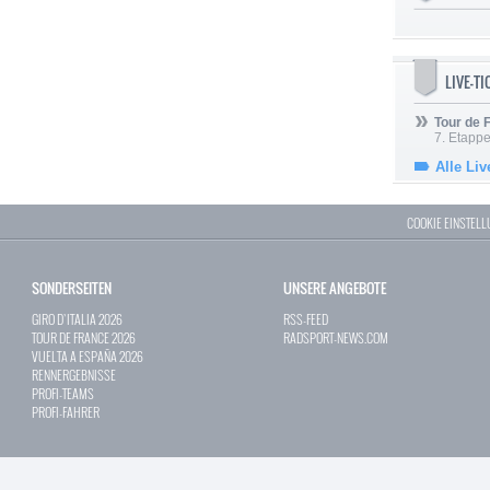
LIVE-T
Tour de
7. Etappe
Alle Liv
COOKIE EINSTEL
SONDERSEITEN
UNSERE ANGEBOTE
GIRO D`ITALIA 2026
RSS-FEED
TOUR DE FRANCE 2026
RADSPORT-NEWS.COM
VUELTA A ESPAÑA 2026
RENNERGEBNISSE
PROFI-TEAMS
PROFI-FAHRER