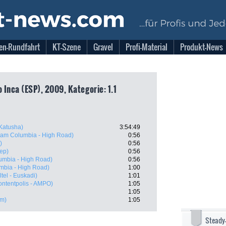
en-Rundfahrt
KT-Szene
Gravel
Profi-Material
Produkt-News
 Inca (ESP), 2009, Kategorie: 1.1
Katusha)
3:54:49
eam Columbia - High Road)
0:56
)
0:56
tep)
0:56
umbia - High Road)
0:56
mbia - High Road)
1:00
tel - Euskadi)
1:01
ontentpolis - AMPO)
1:05
1:05
am)
1:05
Steady