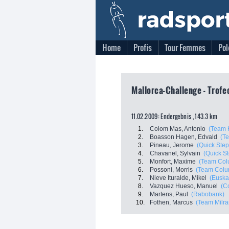
Home
Profis
Tour Femmes
Pol
Mallorca-Challenge - Trofeo
11.02.2009: Endergebnis , 143.3 km
1.
Colom Mas, Antonio
(Team 
2.
Boasson Hagen, Edvald
(T
3.
Pineau, Jerome
(Quick Step
4.
Chavanel, Sylvain
(Quick S
5.
Monfort, Maxime
(Team Col
6.
Possoni, Morris
(Team Colu
7.
Nieve Ituralde, Mikel
(Euskal
8.
Vazquez Hueso, Manuel
(C
9.
Martens, Paul
(Rabobank)
10.
Fothen, Marcus
(Team Milr