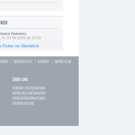
ICKER
 France Femmes
, Fr. 07.08.2026 ab 15:50
e-Ticker im Überblick
LUNGEN
|
DATENSCHUTZ
|
KONTAKT
|
IMPRESSUM
ÜBER UNS
KONTAKT ZUR REDAKTION
WERBUNG & MEDIADATEN
PRODUKTINFORMATIONEN
ETHIKRICHTLINIE