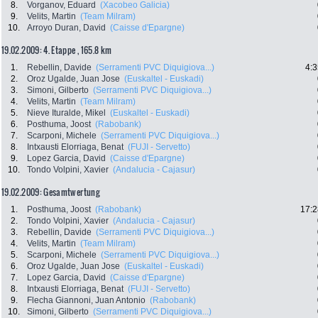
8.
Vorganov, Eduard
(Xacobeo Galicia)
9.
Velits, Martin
(Team Milram)
10.
Arroyo Duran, David
(Caisse d'Epargne)
19.02.2009: 4. Etappe , 165.8 km
1.
Rebellin, Davide
(Serramenti PVC Diquigiova...)
4:3
2.
Oroz Ugalde, Juan Jose
(Euskaltel - Euskadi)
3.
Simoni, Gilberto
(Serramenti PVC Diquigiova...)
4.
Velits, Martin
(Team Milram)
5.
Nieve Ituralde, Mikel
(Euskaltel - Euskadi)
6.
Posthuma, Joost
(Rabobank)
7.
Scarponi, Michele
(Serramenti PVC Diquigiova...)
8.
Intxausti Elorriaga, Benat
(FUJI - Servetto)
9.
Lopez Garcia, David
(Caisse d'Epargne)
10.
Tondo Volpini, Xavier
(Andalucia - Cajasur)
19.02.2009: Gesamtwertung
1.
Posthuma, Joost
(Rabobank)
17:2
2.
Tondo Volpini, Xavier
(Andalucia - Cajasur)
3.
Rebellin, Davide
(Serramenti PVC Diquigiova...)
4.
Velits, Martin
(Team Milram)
5.
Scarponi, Michele
(Serramenti PVC Diquigiova...)
6.
Oroz Ugalde, Juan Jose
(Euskaltel - Euskadi)
7.
Lopez Garcia, David
(Caisse d'Epargne)
8.
Intxausti Elorriaga, Benat
(FUJI - Servetto)
9.
Flecha Giannoni, Juan Antonio
(Rabobank)
10.
Simoni, Gilberto
(Serramenti PVC Diquigiova...)