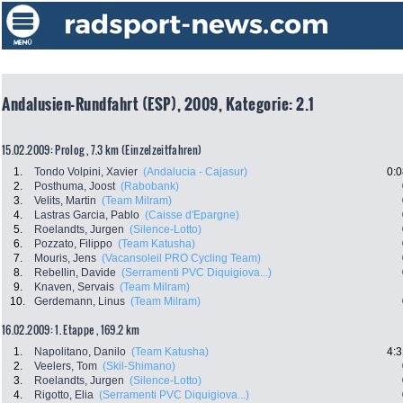
Andalusien-Rundfahrt (ESP), 2009, Kategorie: 2.1
15.02.2009: Prolog , 7.3 km (Einzelzeitfahren)
1.
Tondo Volpini, Xavier
(Andalucia - Cajasur)
0:0
2.
Posthuma, Joost
(Rabobank)
3.
Velits, Martin
(Team Milram)
4.
Lastras Garcia, Pablo
(Caisse d'Epargne)
5.
Roelandts, Jurgen
(Silence-Lotto)
6.
Pozzato, Filippo
(Team Katusha)
7.
Mouris, Jens
(Vacansoleil PRO Cycling Team)
8.
Rebellin, Davide
(Serramenti PVC Diquigiova...)
9.
Knaven, Servais
(Team Milram)
10.
Gerdemann, Linus
(Team Milram)
16.02.2009: 1. Etappe , 169.2 km
1.
Napolitano, Danilo
(Team Katusha)
4:3
2.
Veelers, Tom
(Skil-Shimano)
3.
Roelandts, Jurgen
(Silence-Lotto)
4.
Rigotto, Elia
(Serramenti PVC Diquigiova...)