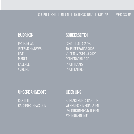
COOKIE EINSTELLUNGEN
|
DATENSCHUTZ
|
KONTAKT
|
IMPRESSUM
RUBRIKEN
SONDERSEITEN
PROFI-NEWS
GIRO D`ITALIA 2026
JEDERMANN-NEWS
TOUR DE FRANCE 2026
LIVE
VUELTA A ESPAÑA 2026
MARKT
RENNERGEBNISSE
KALENDER
PROFI-TEAMS
VEREINE
PROFI-FAHRER
UNSERE ANGEBOTE
ÜBER UNS
RSS-FEED
KONTAKT ZUR REDAKTION
RADSPORT-NEWS.COM
WERBUNG & MEDIADATEN
PRODUKTINFORMATIONEN
ETHIKRICHTLINIE