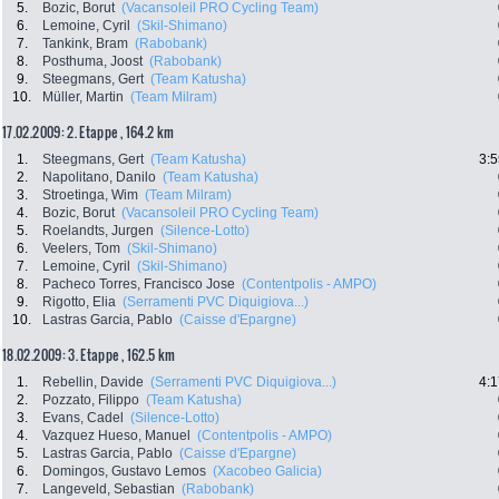
5.
Bozic, Borut
(Vacansoleil PRO Cycling Team)
6.
Lemoine, Cyril
(Skil-Shimano)
7.
Tankink, Bram
(Rabobank)
8.
Posthuma, Joost
(Rabobank)
9.
Steegmans, Gert
(Team Katusha)
10.
Müller, Martin
(Team Milram)
17.02.2009: 2. Etappe , 164.2 km
1.
Steegmans, Gert
(Team Katusha)
3:5
2.
Napolitano, Danilo
(Team Katusha)
3.
Stroetinga, Wim
(Team Milram)
4.
Bozic, Borut
(Vacansoleil PRO Cycling Team)
5.
Roelandts, Jurgen
(Silence-Lotto)
6.
Veelers, Tom
(Skil-Shimano)
7.
Lemoine, Cyril
(Skil-Shimano)
8.
Pacheco Torres, Francisco Jose
(Contentpolis - AMPO)
9.
Rigotto, Elia
(Serramenti PVC Diquigiova...)
10.
Lastras Garcia, Pablo
(Caisse d'Epargne)
18.02.2009: 3. Etappe , 162.5 km
1.
Rebellin, Davide
(Serramenti PVC Diquigiova...)
4:1
2.
Pozzato, Filippo
(Team Katusha)
3.
Evans, Cadel
(Silence-Lotto)
4.
Vazquez Hueso, Manuel
(Contentpolis - AMPO)
5.
Lastras Garcia, Pablo
(Caisse d'Epargne)
6.
Domingos, Gustavo Lemos
(Xacobeo Galicia)
7.
Langeveld, Sebastian
(Rabobank)