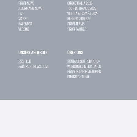
PROFI-NEWS
GIRO D`ITALIA 2026
JEDERMANN-NEWS
TOUR DE FRANCE 2026
LIVE
VUELTA A ESPAÑA 2026
MARKT
RENNERGEBNISSE
KALENDER
PROFI-TEAMS
VEREINE
PROFI-FAHRER
UNSERE ANGEBOTE
ÜBER UNS
RSS-FEED
KONTAKT ZUR REDAKTION
RADSPORT-NEWS.COM
WERBUNG & MEDIADATEN
PRODUKTINFORMATIONEN
ETHIKRICHTLINIE