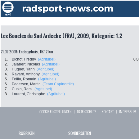
Les Boucles du Sud Ardeche (FRA), 2009, Kategorie: 1.2
21.02.2009: Endergebnis , 157.2 km
1.
Bichot, Freddy
(Agritubel)
0:0
2.
Jalabert, Nicolas
(Agritubel)
3.
Huguet, Yann
(Agritubel)
4.
Ravard, Anthony
(Agritubel)
5.
Feillu, Romain
(Agritubel)
6.
Pedersen, Martin
(Team Capinordic)
7.
Cusin, Remi
(Agritubel)
8.
Laurent, Christophe
(Agritubel)
COOKIE EINSTELLUNGEN
|
DATENSCHUTZ
|
KONTAKT
|
IMPRESSUM
RUBRIKEN
SONDERSEITEN