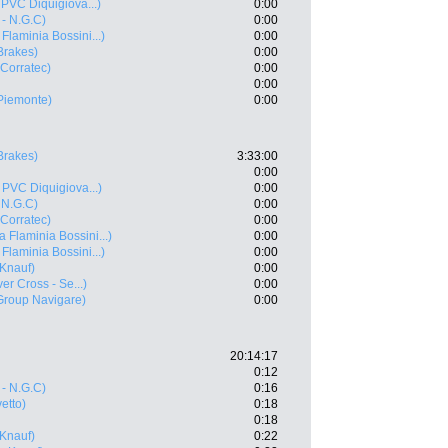
 PVC Diquigiova...)
0:00
- N.G.C)
0:00
Flaminia Bossini...)
0:00
Brakes)
0:00
 Corratec)
0:00
0:00
Piemonte)
0:00
Brakes)
3:33:00
0:00
 PVC Diquigiova...)
0:00
 N.G.C)
0:00
 Corratec)
0:00
 Flaminia Bossini...)
0:00
Flaminia Bossini...)
0:00
 Knauf)
0:00
ver Cross - Se...)
0:00
Group Navigare)
0:00
20:14:17
0:12
- N.G.C)
0:16
vetto)
0:18
0:18
 Knauf)
0:22