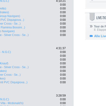
 N.G.C)
4:10:21
0:00
vetto)
0:00
Brakes)
0:00
roup Navigare)
0:00
LIVE-T
 PVC Diquigiova...)
0:00
ver Cross - Se...)
0:00
Tour de
Flaminia Bossini...)
0:00
8. Etappe
p Navigare)
0:00
e - Silver Cross - Se...)
0:00
Alle Liv
4:31:37
- N.G.C)
0:00
0:00
0:00
 Knauf)
0:00
e - Silver Cross - Se...)
0:00
akes)
0:00
ver Cross - Se...)
0:00
kes)
0:00
ti PVC Diquigiova...)
0:00
3:28:59
 N.G.C)
0:00
Vita - Mcdonald's)
0:00