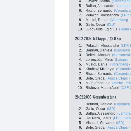
4.
Gavazzi, Mattia
(Serramenti
5.
Ballan, Alessandro
(Lampre 
6.
Riccio, Bernardo
(Ceramica 
7.
Petacchi, Alessandro
(LPR 
8.
Musiol, Daniel
(Vorarlberg -
9.
Gatto, Oscar
(ISD)
10.
Juodvalkis, Egidijus
(Team 
28.02.2009: 5. Etappe , 143.9 km
1.
Petacchi, Alessandro
(LPR 
2.
Bennati, Daniele
(Liquigas)
3.
Belletti, Manuel
(Serramenti
4.
Lorenzetto, Mirco
(Lampre -
5.
Musiol, Daniel
(Vorarlberg -
6.
Khalilov, Mikhaylo
(Ceramica
7.
Riccio, Bernardo
(Ceramica 
8.
Bole, Grega
(Amica Chips -
9.
Muto, Pasquale
(Miche - Sil
10.
Richeze, Mauro Abel
(CSF 
28.02.2009: Gesamtwertung
1.
Bennati, Daniele
(Liquigas)
2.
Gatto, Oscar
(ISD)
3.
Ballan, Alessandro
(Lampre 
4.
Del Nero, Jesus
(FUJI - Ser
5.
Visconti, Giovanni
(ISD)
6.
Bole, Grega
(Amica Chips -