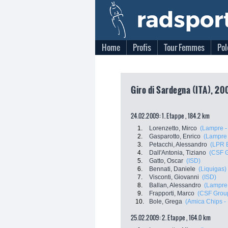
Home
Profis
Tour Femmes
Pol
Giro di Sardegna (ITA), 200
24.02.2009: 1. Etappe , 184.2 km
1.
Lorenzetto, Mirco
(Lampre -
2.
Gasparotto, Enrico
(Lampre 
3.
Petacchi, Alessandro
(LPR 
4.
Dall'Antonia, Tiziano
(CSF G
5.
Gatto, Oscar
(ISD)
6.
Bennati, Daniele
(Liquigas)
7.
Visconti, Giovanni
(ISD)
8.
Ballan, Alessandro
(Lampre 
9.
Frapporti, Marco
(CSF Grou
10.
Bole, Grega
(Amica Chips -
25.02.2009: 2. Etappe , 164.0 km