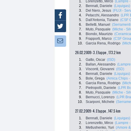
1.
Lorenzetto, Mirco
(Lampre -
2.
Bennati, Daniele
(Liquigas)
3.
Del Nero, Jesus
(FUJI - Ser
Facebook
4.
Petacchi, Alessandro
(LPR 
5.
Dall'Antonia, Tiziano
(CSF G
6.
Belletti, Manuel
(Serramenti
Twitter
7.
Muto, Pasquale
(Miche - Sil
8.
Biondo, Maurizio
(Ceramica 
9.
Frapporti, Marco
(CSF Grou
Newsletter:
10.
Garcia Rena, Rodrigo
(Mich
26.02.2009: 3. Etappe , 173.2 km
1.
Gatto, Oscar
(ISD)
2.
Ballan, Alessandro
(Lampre 
3.
Visconti, Giovanni
(ISD)
4.
Bennati, Daniele
(Liquigas)
5.
Bole, Grega
(Amica Chips -
6.
Garcia Rena, Rodrigo
(Mich
7.
Pietropolli, Daniele
(LPR Br
8.
Muto, Pasquale
(Miche - Sil
9.
Bernucci, Lorenzo
(LPR Bra
10.
Scarponi, Michele
(Serramen
27.02.2009: 4. Etappe , 147.5 km
1.
Bennati, Daniele
(Liquigas)
2.
Lorenzetto, Mirco
(Lampre -
3.
Metlushenko, Yuri
(Amore & 