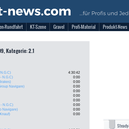
en-Rundfahrt
KT-Szene
Gravel
Profi-Material
Produkt-News
9, Kategorie: 2.1
 N.G.C)
4:30:42
- N.G.C)
0:00
Brakes)
0:00
roup Navigare)
0:00
0:00
0:00
0:00
- N.G.C)
0:00
p Navigare)
0:00
 Knauf)
0:00
Steady