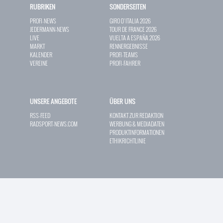
RUBRIKEN
SONDERSEITEN
PROFI-NEWS
GIRO D`ITALIA 2026
JEDERMANN-NEWS
TOUR DE FRANCE 2026
LIVE
VUELTA A ESPAÑA 2026
MARKT
RENNERGEBNISSE
KALENDER
PROFI-TEAMS
VEREINE
PROFI-FAHRER
UNSERE ANGEBOTE
ÜBER UNS
RSS-FEED
KONTAKT ZUR REDAKTION
RADSPORT-NEWS.COM
WERBUNG & MEDIADATEN
PRODUKTINFORMATIONEN
ETHIKRICHTLINIE