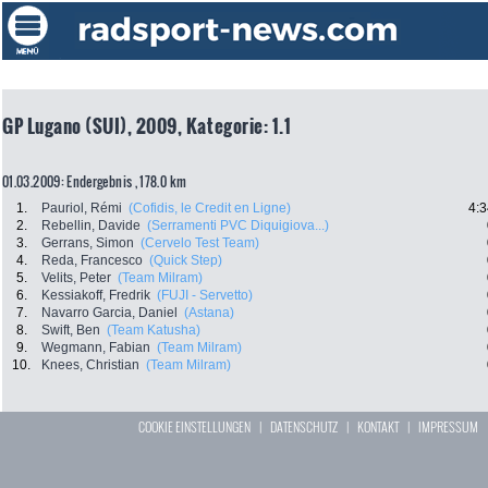
GP Lugano (SUI), 2009, Kategorie: 1.1
01.03.2009: Endergebnis , 178.0 km
1.
Pauriol, Rémi
(Cofidis, le Credit en Ligne)
4:3
2.
Rebellin, Davide
(Serramenti PVC Diquigiova...)
3.
Gerrans, Simon
(Cervelo Test Team)
4.
Reda, Francesco
(Quick Step)
5.
Velits, Peter
(Team Milram)
6.
Kessiakoff, Fredrik
(FUJI - Servetto)
7.
Navarro Garcia, Daniel
(Astana)
8.
Swift, Ben
(Team Katusha)
9.
Wegmann, Fabian
(Team Milram)
10.
Knees, Christian
(Team Milram)
COOKIE EINSTELLUNGEN
|
DATENSCHUTZ
|
KONTAKT
|
IMPRESSUM