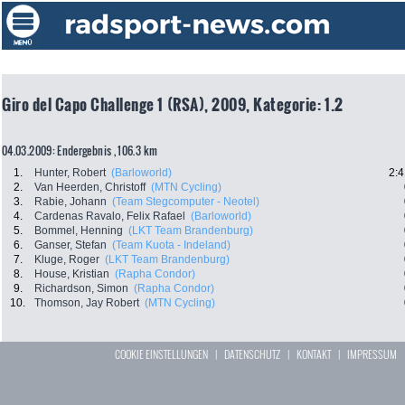
Giro del Capo Challenge 1 (RSA), 2009, Kategorie: 1.2
04.03.2009: Endergebnis , 106.3 km
1.
Hunter, Robert
(Barloworld)
2:4
2.
Van Heerden, Christoff
(MTN Cycling)
3.
Rabie, Johann
(Team Stegcomputer - Neotel)
4.
Cardenas Ravalo, Felix Rafael
(Barloworld)
5.
Bommel, Henning
(LKT Team Brandenburg)
6.
Ganser, Stefan
(Team Kuota - Indeland)
7.
Kluge, Roger
(LKT Team Brandenburg)
8.
House, Kristian
(Rapha Condor)
9.
Richardson, Simon
(Rapha Condor)
10.
Thomson, Jay Robert
(MTN Cycling)
COOKIE EINSTELLUNGEN
|
DATENSCHUTZ
|
KONTAKT
|
IMPRESSUM