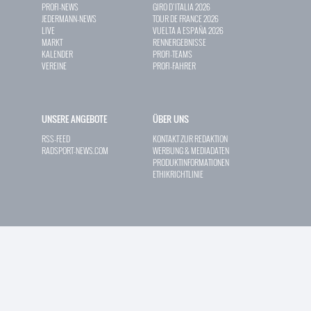
PROFI-NEWS
GIRO D`ITALIA 2026
JEDERMANN-NEWS
TOUR DE FRANCE 2026
LIVE
VUELTA A ESPAÑA 2026
MARKT
RENNERGEBNISSE
KALENDER
PROFI-TEAMS
VEREINE
PROFI-FAHRER
UNSERE ANGEBOTE
ÜBER UNS
RSS-FEED
KONTAKT ZUR REDAKTION
RADSPORT-NEWS.COM
WERBUNG & MEDIADATEN
PRODUKTINFORMATIONEN
ETHIKRICHTLINIE