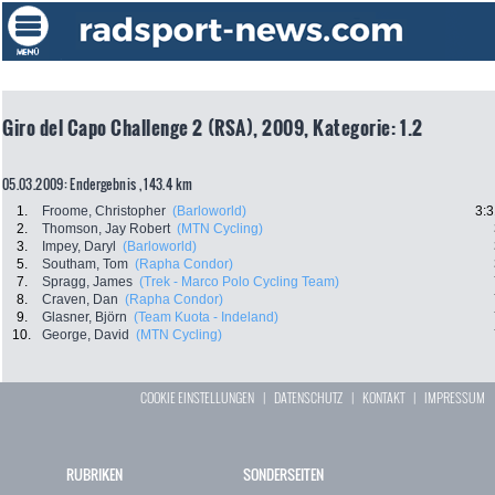
Giro del Capo Challenge 2 (RSA), 2009, Kategorie: 1.2
05.03.2009: Endergebnis , 143.4 km
1.
Froome, Christopher
(Barloworld)
3:3
2.
Thomson, Jay Robert
(MTN Cycling)
3.
Impey, Daryl
(Barloworld)
5.
Southam, Tom
(Rapha Condor)
7.
Spragg, James
(Trek - Marco Polo Cycling Team)
8.
Craven, Dan
(Rapha Condor)
9.
Glasner, Björn
(Team Kuota - Indeland)
10.
George, David
(MTN Cycling)
COOKIE EINSTELLUNGEN
|
DATENSCHUTZ
|
KONTAKT
|
IMPRESSUM
RUBRIKEN
SONDERSEITEN