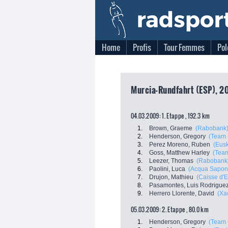
Home
Profis
Tour Femmes
Pol
Murcia-Rundfahrt (ESP), 20
04.03.2009: 1. Etappe , 192.3 km
1.
Brown, Graeme
(Rabobank
2.
Henderson, Gregory
(Team 
3.
Perez Moreno, Ruben
(Eusk
4.
Goss, Matthew Harley
(Tea
5.
Leezer, Thomas
(Rabobank
6.
Paolini, Luca
(Acqua Sapon
7.
Drujon, Mathieu
(Caisse d'
8.
Pasamontes, Luis Rodrigue
9.
Herrero Llorente, David
(Xa
05.03.2009: 2. Etappe , 80.0 km
1.
Henderson, Gregory
(Team 