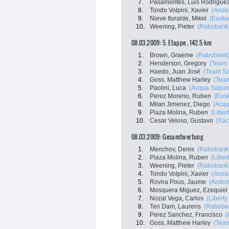
7.
Pasamontes, Luis Rodrigue
8.
Tondo Volpini, Xavier
(Andal
9.
Nieve Ituralde, Mikel
(Euskal
10.
Weening, Pieter
(Rabobank
08.03.2009: 5. Etappe , 142.5 km
1.
Brown, Graeme
(Rabobank
2.
Henderson, Gregory
(Team 
3.
Haedo, Juan José
(Team Sa
4.
Goss, Matthew Harley
(Tea
5.
Paolini, Luca
(Acqua Sapon
6.
Perez Moreno, Ruben
(Eusk
8.
Milan Jimenez, Diego
(Acqu
9.
Plaza Molina, Ruben
(Liber
10.
Cesar Veloso, Gustavo
(Xac
08.03.2009: Gesamtwertung
1.
Menchov, Denis
(Rabobank
2.
Plaza Molina, Ruben
(Liber
3.
Weening, Pieter
(Rabobank
4.
Tondo Volpini, Xavier
(Andal
5.
Rovira Pous, Jaume
(Andor
6.
Mosquera Miguez, Ezequiel
7.
Nozal Vega, Carlos
(Libert
8.
Ten Dam, Laurens
(Raboba
9.
Perez Sanchez, Francisco
(
10.
Goss, Matthew Harley
(Tea