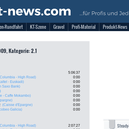
en-Rundfahrt
KT-Szene
Gravel
Profi-Material
Produkt-News
09, Kategorie: 2.1
)
5:06:37
Columbia - High Road)
0:00
altel - Euskadi)
0:00
m Saxo Bank)
0:00
)
0:00
e - Caffe Mokambo)
0:00
Epargne)
0:00
z
(Caisse d'Epargne)
0:00
cobeo Galicia)
0:00
Steady
Columbia - High Road)
2:07:27