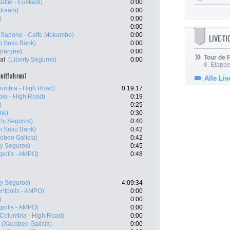
altel - Euskadi)
0:00
stream)
0:00
)
0:00
)
0:00
 Sapone - Caffe Mokambo)
0:00
LIVE-T
m Saxo Bank)
0:00
Epargne)
0:00
Tour de
al
(Liberty Seguros)
0:00
8. Etappe
zeitfahren)
Alle Liv
umbia - High Road)
0:19:17
ia - High Road)
0:19
)
0:25
nk)
0:30
rty Seguros)
0:40
m Saxo Bank)
0:42
obeo Galicia)
0:42
ty Seguros)
0:45
tpolis - AMPO)
0:48
ty Seguros)
4:09:34
ntpolis - AMPO)
0:00
)
0:00
tpolis - AMPO)
0:00
Columbia - High Road)
0:00
(Xacobeo Galicia)
0:00