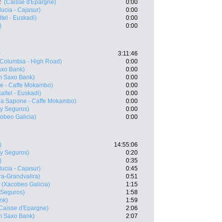
z
(Caisse d'Epargne)
0:00
ucia - Cajasur)
0:00
tel - Euskadi)
0:00
)
0:00
)
3:11:46
Columbia - High Road)
0:00
xo Bank)
0:00
m Saxo Bank)
0:00
e - Caffe Mokambo)
0:00
altel - Euskadi)
0:00
a Sapone - Caffe Mokambo)
0:00
ty Seguros)
0:00
obeo Galicia)
0:00
)
14:55:06
ty Seguros)
0:20
)
0:35
ucia - Cajasur)
0:45
ra-Grandvalira)
0:51
(Xacobeo Galicia)
1:15
y Seguros)
1:58
nk)
1:59
Caisse d'Epargne)
2:06
m Saxo Bank)
2:07