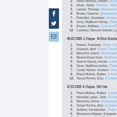
2.
Perez Moreno, Ruben
(Eusk
3.
Dean, Julian
(Garmin - Slip
5.
Leezer, Thomas
(Rabobank
Facebook
6.
Brown, Graeme
(Rabobank
7.
Palumbo, Giuseppe
(Acqua
8.
Goss, Matthew Harley
(Tea
Twitter
9.
Drujon, Mathieu
(Caisse d'
10.
Cardoso, Manuel Antonio Le
Newsletter:
06.03.2009: 3. Etappe , 16.0 km (Einzel
1.
Rabon, Frantisek
(Team Col
2.
Grabsch, Bert
(Team Columb
3.
Menchov, Denis
(Rabobank
4.
Moerenhout, Koos
(Raboba
5.
Guerra Garcia, Hector
(Libe
6.
Goss, Matthew Harley
(Tea
7.
Cesar Veloso, Gustavo
(Xac
8.
Plaza Molina, Ruben
(Liber
10.
Teruel Rovira, Eloy
(Conten
07.03.2009: 4. Etappe , 156.1 km
1.
Plaza Molina, Ruben
(Liber
2.
Herrada Lopez, José
(Conte
3.
Menchov, Denis
(Rabobank
4.
Teruel Rovira, Eloy
(Conten
5.
Suitsou, Kanstantsin
(Team 
6.
Mosquera Miguez, Ezequiel