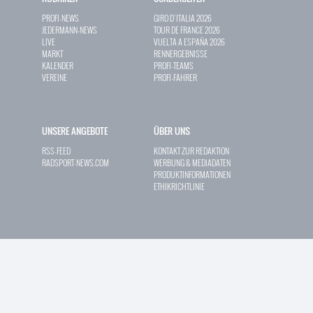
PROFI-NEWS
GIRO D`ITALIA 2026
JEDERMANN-NEWS
TOUR DE FRANCE 2026
LIVE
VUELTA A ESPAÑA 2026
MARKT
RENNERGEBNISSE
KALENDER
PROFI-TEAMS
VEREINE
PROFI-FAHRER
UNSERE ANGEBOTE
ÜBER UNS
RSS-FEED
KONTAKT ZUR REDAKTION
RADSPORT-NEWS.COM
WERBUNG & MEDIADATEN
PRODUKTINFORMATIONEN
ETHIKRICHTLINIE