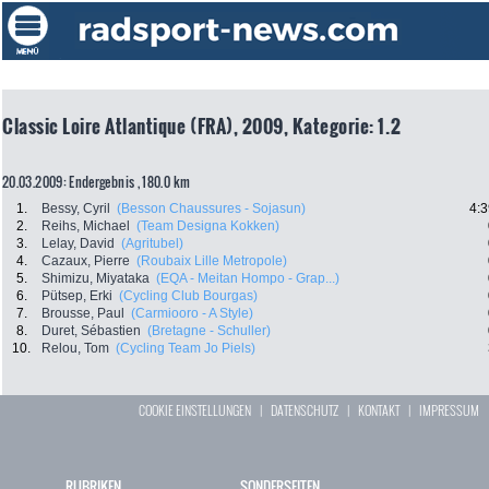
Classic Loire Atlantique (FRA), 2009, Kategorie: 1.2
20.03.2009: Endergebnis , 180.0 km
1.
Bessy, Cyril
(Besson Chaussures - Sojasun)
4:3
2.
Reihs, Michael
(Team Designa Kokken)
3.
Lelay, David
(Agritubel)
4.
Cazaux, Pierre
(Roubaix Lille Metropole)
5.
Shimizu, Miyataka
(EQA - Meitan Hompo - Grap...)
6.
Pütsep, Erki
(Cycling Club Bourgas)
7.
Brousse, Paul
(Carmiooro - A Style)
8.
Duret, Sébastien
(Bretagne - Schuller)
10.
Relou, Tom
(Cycling Team Jo Piels)
COOKIE EINSTELLUNGEN
|
DATENSCHUTZ
|
KONTAKT
|
IMPRESSUM
RUBRIKEN
SONDERSEITEN