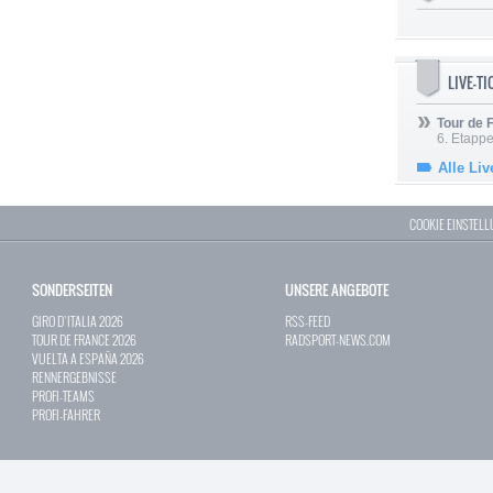
LIVE-T
Tour de
6. Etapp
Alle Liv
COOKIE EINSTEL
SONDERSEITEN
UNSERE ANGEBOTE
GIRO D`ITALIA 2026
RSS-FEED
TOUR DE FRANCE 2026
RADSPORT-NEWS.COM
VUELTA A ESPAÑA 2026
RENNERGEBNISSE
PROFI-TEAMS
PROFI-FAHRER