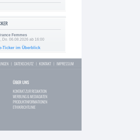
ICKER
 France Femmes
e, Do. 06.08.2026 ab 16:00
e-Ticker im Überblick
LUNGEN
|
DATENSCHUTZ
|
KONTAKT
|
IMPRESSUM
ÜBER UNS
KONTAKT ZUR REDAKTION
WERBUNG & MEDIADATEN
PRODUKTINFORMATIONEN
ETHIKRICHTLINIE