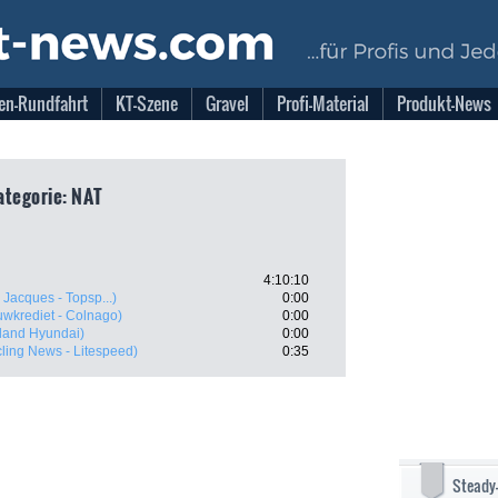
en-Rundfahrt
KT-Szene
Gravel
Profi-Material
Produkt-News
ategorie: NAT
4:10:10
Jacques - Topsp...)
0:00
wkrediet - Colnago)
0:00
eland Hyundai)
0:00
cling News - Litespeed)
0:35
Steady