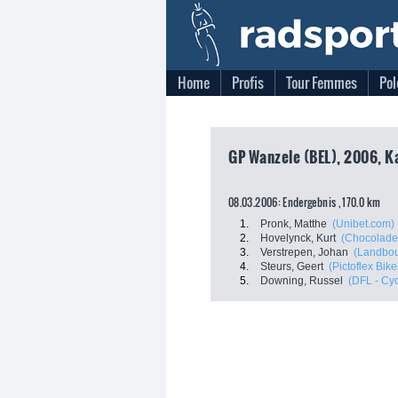
Home
Profis
Tour Femmes
Pol
GP Wanzele (BEL), 2006, K
08.03.2006: Endergebnis , 170.0 km
1.
Pronk, Matthe
(Unibet.com)
2.
Hovelynck, Kurt
(Chocolade 
3.
Verstrepen, Johan
(Landbou
4.
Steurs, Geert
(Pictoflex Bik
5.
Downing, Russel
(DFL - Cy