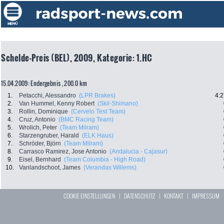
Schelde-Preis (BEL), 2009, Kategorie: 1.HC
15.04.2009: Endergebnis , 200.0 km
1.
Petacchi, Alessandro
(LPR Brakes)
4:2
2.
Van Hummel, Kenny Robert
(Skil-Shimano)
3.
Rollin, Dominique
(Cervelo Test Team)
4.
Cruz, Antonio
(BMC Racing Team)
5.
Wrolich, Peter
(Team Milram)
6.
Starzengruber, Harald
(ELK Haus)
7.
Schröder, Björn
(Team Milram)
8.
Carrasco Ramirez, Jose Antonio
(Andalucia - Cajasur)
9.
Eisel, Bernhard
(Team Columbia - High Road)
10.
Vanlandschoot, James
(Verandas Willems)
COOKIE EINSTELLUNGEN
|
DATENSCHUTZ
|
KONTAKT
|
IMPRESSUM