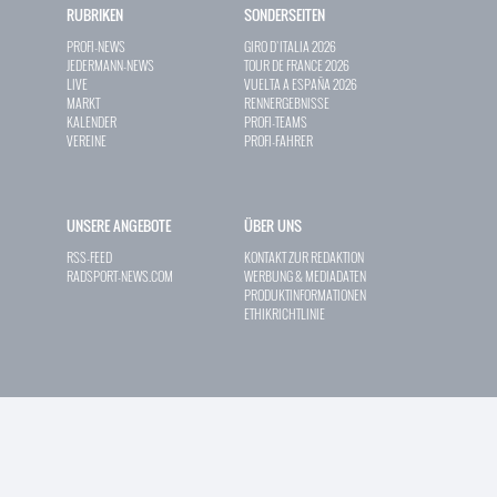
RUBRIKEN
SONDERSEITEN
PROFI-NEWS
GIRO D`ITALIA 2026
JEDERMANN-NEWS
TOUR DE FRANCE 2026
LIVE
VUELTA A ESPAÑA 2026
MARKT
RENNERGEBNISSE
KALENDER
PROFI-TEAMS
VEREINE
PROFI-FAHRER
UNSERE ANGEBOTE
ÜBER UNS
RSS-FEED
KONTAKT ZUR REDAKTION
RADSPORT-NEWS.COM
WERBUNG & MEDIADATEN
PRODUKTINFORMATIONEN
ETHIKRICHTLINIE