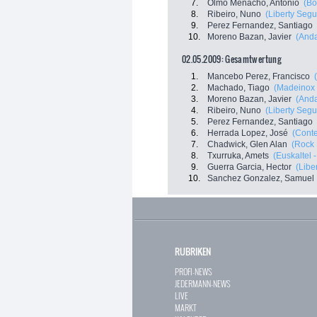
7.
Olmo Menacho, Antonio
(Bo
8.
Ribeiro, Nuno
(Liberty Segu
9.
Perez Fernandez, Santiago
10.
Moreno Bazan, Javier
(Anda
02.05.2009: Gesamtwertung
1.
Mancebo Perez, Francisco
2.
Machado, Tiago
(Madeinox 
3.
Moreno Bazan, Javier
(Anda
4.
Ribeiro, Nuno
(Liberty Segu
5.
Perez Fernandez, Santiago
6.
Herrada Lopez, José
(Conte
7.
Chadwick, Glen Alan
(Rock 
8.
Txurruka, Amets
(Euskaltel 
9.
Guerra Garcia, Hector
(Libe
10.
Sanchez Gonzalez, Samuel
RUBRIKEN
PROFI-NEWS
JEDERMANN-NEWS
LIVE
MARKT