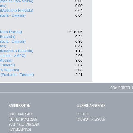
yaca es Para Vivirla)
0:00
ros)
0:00
(Madeinox Boavista)
0:04
lucia - Cajasur)
0:04
(Rock Racing)
19:19:06
Boavista)
0:24
lucia - Cajasur)
0:39
ros)
0:47
(Madeinox Boavista)
1:12
ntpolis - AMPO)
2:06
Racing)
3:06
- Euskadi)
3:07
rty Seguros)
3:08
(Euskaltel - Euskadi)
3:11
COOKIE EINSTEL
SONDERSEITEN
UNSERE ANGEBOTE
GIRO D`ITALIA 2026
RSS-FEED
TOUR DE FRANCE 2026
RADSPORT-NEWS.COM
VUELTA A ESPAÑA 2026
RENNERGEBNISSE