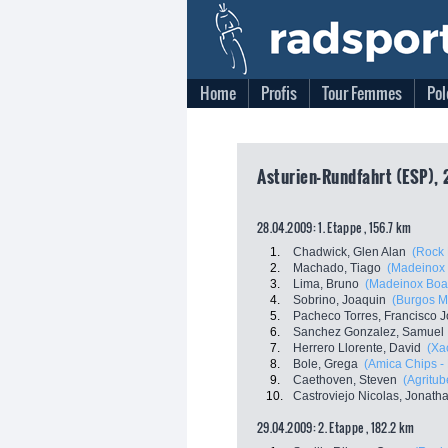
Home
Profis
Tour Femmes
Pol
Asturien-Rundfahrt (ESP), 
28.04.2009: 1. Etappe , 156.7 km
1.
Chadwick, Glen Alan
(Rock 
2.
Machado, Tiago
(Madeinox 
3.
Lima, Bruno
(Madeinox Boav
4.
Sobrino, Joaquin
(Burgos Mo
5.
Pacheco Torres, Francisco 
6.
Sanchez Gonzalez, Samuel
7.
Herrero Llorente, David
(Xa
8.
Bole, Grega
(Amica Chips -
9.
Caethoven, Steven
(Agritub
10.
Castroviejo Nicolas, Jonath
29.04.2009: 2. Etappe , 182.2 km