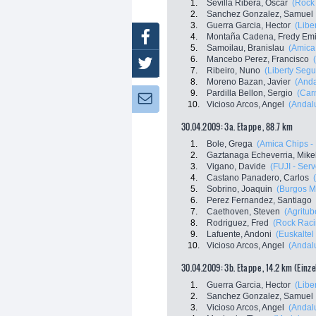
1.
Sevilla Ribera, Oscar
(Rock
2.
Sanchez Gonzalez, Samuel
3.
Guerra Garcia, Hector
(Libe
Facebook
4.
Montaña Cadena, Fredy Emi
5.
Samoilau, Branislau
(Amica
6.
Mancebo Perez, Francisco
Twitter
7.
Ribeiro, Nuno
(Liberty Segu
8.
Moreno Bazan, Javier
(Anda
9.
Pardilla Bellon, Sergio
(Carm
Newsletter:
10.
Vicioso Arcos, Angel
(Andalu
30.04.2009: 3a. Etappe , 88.7 km
1.
Bole, Grega
(Amica Chips -
2.
Gaztanaga Echeverria, Mike
3.
Vigano, Davide
(FUJI - Serv
4.
Castano Panadero, Carlos
5.
Sobrino, Joaquin
(Burgos Mo
6.
Perez Fernandez, Santiago
7.
Caethoven, Steven
(Agritub
8.
Rodriguez, Fred
(Rock Raci
9.
Lafuente, Andoni
(Euskaltel
10.
Vicioso Arcos, Angel
(Andalu
30.04.2009: 3b. Etappe , 14.2 km (Einze
1.
Guerra Garcia, Hector
(Libe
2.
Sanchez Gonzalez, Samuel
3.
Vicioso Arcos, Angel
(Andalu