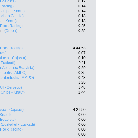
Boavista)
0:12
 Racing)
0:14
 Chips - Knauf)
0:14
cobeo Galicia)
0:18
s - Knauf)
0:18
(Rock Racing)
0:25
an
(Orbea)
0:25
(Rock Racing)
4:44:53
ros)
0:07
lucia - Cajasur)
0:10
- Euskadi)
0:11
(Madeinox Boavista)
0:29
ntpolis - AMPO)
0:35
Contentpolis - AMPO)
0:43
1:29
JI - Servetto)
1:48
 Chips - Knauf)
2:44
cia - Cajasur)
4:21:50
 Knauf)
0:00
Boavista)
0:00
(Euskaltel - Euskadi)
0:00
(Rock Racing)
0:00
0:00