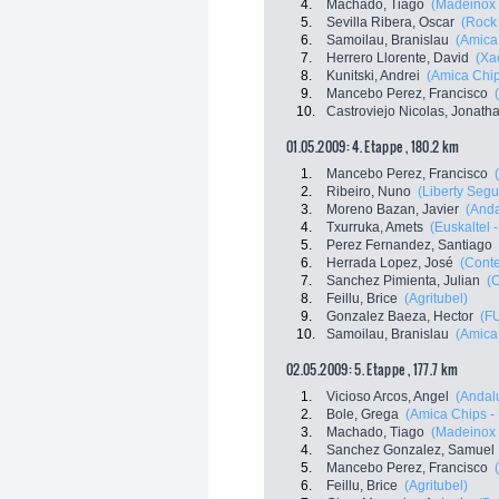
4.
Machado, Tiago
(Madeinox 
5.
Sevilla Ribera, Oscar
(Rock
6.
Samoilau, Branislau
(Amica
7.
Herrero Llorente, David
(Xa
8.
Kunitski, Andrei
(Amica Chip
9.
Mancebo Perez, Francisco
10.
Castroviejo Nicolas, Jonath
01.05.2009: 4. Etappe , 180.2 km
1.
Mancebo Perez, Francisco
2.
Ribeiro, Nuno
(Liberty Segu
3.
Moreno Bazan, Javier
(Anda
4.
Txurruka, Amets
(Euskaltel 
5.
Perez Fernandez, Santiago
6.
Herrada Lopez, José
(Conte
7.
Sanchez Pimienta, Julian
(
8.
Feillu, Brice
(Agritubel)
9.
Gonzalez Baeza, Hector
(FU
10.
Samoilau, Branislau
(Amica
02.05.2009: 5. Etappe , 177.7 km
1.
Vicioso Arcos, Angel
(Andalu
2.
Bole, Grega
(Amica Chips -
3.
Machado, Tiago
(Madeinox 
4.
Sanchez Gonzalez, Samuel
5.
Mancebo Perez, Francisco
6.
Feillu, Brice
(Agritubel)