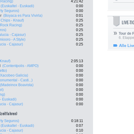
 Racing)
4:21:42
(Euskaltel - Euskadi)
0:00
rty Seguros)
0:00
r
(Boyaca es Para Vivirla)
0:01
 Chips - Knauf)
0:25
LIVE-T
(Rock Racing)
0:25
ros)
0:25
Tour de
lucia - Cajasur)
0:25
6. Etapp
iooro - A Style)
0:25
cia - Cajasur)
0:25
Alle Liv
 Knauf)
2:05:13
l
(Contentpolis - AMPO)
0:00
etto)
0:00
(Xacobeo Galicia)
0:00
numental - Casti...)
0:00
(Madeinox Boavista)
0:00
el)
0:00
ng)
0:00
 - Euskadi)
0:00
cia - Cajasur)
0:00
lzeitfahren)
rty Seguros)
0:18:11
(Euskaltel - Euskadi)
0:07
cia - Cajasur)
0:10