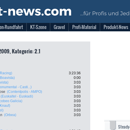
en-Rundfahrt
KT-Szene
Gravel
Profi-Material
Produkt-News
2009, Kategorie: 2.1
Racing)
3:23:36
Boavista)
0:00
ista)
3:03
numental - Casti...)
3:03
Jose
(Contentpolis - AMPO)
3:03
(Euskaltel - Euskadi)
3:03
cobeo Galicia)
3:03
 Knauf)
3:03
el)
3:03
an
(Orbea)
3:03
Steady