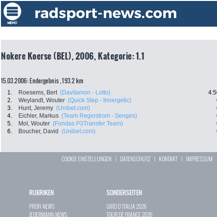
Nokere Koerse (BEL), 2006, Kategorie: 1.1
15.03.2006: Endergebnis , 193.2 km
1.
Roesems, Bert
(Davitamon - Lotto)
4:5
2.
Weylandt, Wouter
(Quick Step - Innergetic)
3.
Hunt, Jeremy
(Unibet.com)
4.
Eichler, Markus
(Team Regiostrom - Senges)
5.
Mol, Wouter
(Fondas P3Transfer Team)
6.
Boucher, David
(Unibet.com)
COOKIE EINSTELLUNGEN
|
DATENSCHUTZ
|
KONTAKT
|
IMPRESSUM
RUBRIKEN
SONDERSEITEN
PROFI-NEWS
GIRO D`ITALIA 2026
JEDERMANN-NEWS
TOUR DE FRANCE 2026