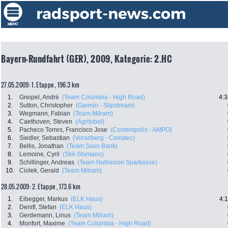
Bayern-Rundfahrt (GER), 2009, Kategorie: 2.HC
27.05.2009: 1. Etappe , 196.3 km
1.
Greipel, André
(Team Columbia - High Road)
4:3
2.
Sutton, Christopher
(Garmin - Slipstream)
3.
Wegmann, Fabian
(Team Milram)
4.
Caethoven, Steven
(Agritubel)
5.
Pacheco Torres, Francisco Jose
(Contentpolis - AMPO)
6.
Siedler, Sebastian
(Vorarlberg - Corratec)
7.
Bellis, Jonathan
(Team Saxo Bank)
8.
Lemoine, Cyril
(Skil-Shimano)
9.
Schillinger, Andreas
(Team Nutrixxion Sparkasse)
10.
Ciolek, Gerald
(Team Milram)
28.05.2009: 2. Etappe , 173.6 km
1.
Eibegger, Markus
(ELK Haus)
4:
2.
Denifl, Stefan
(ELK Haus)
3.
Gerdemann, Linus
(Team Milram)
4.
Monfort, Maxime
(Team Columbia - High Road)