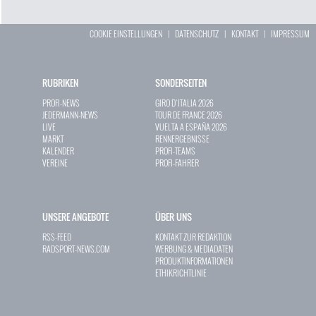
COOKIE EINSTELLUNGEN
|
DATENSCHUTZ
|
KONTAKT
|
IMPRESSUM
RUBRIKEN
SONDERSEITEN
PROFI-NEWS
GIRO D`ITALIA 2026
JEDERMANN-NEWS
TOUR DE FRANCE 2026
LIVE
VUELTA A ESPAÑA 2026
MARKT
RENNERGEBNISSE
KALENDER
PROFI-TEAMS
VEREINE
PROFI-FAHRER
UNSERE ANGEBOTE
ÜBER UNS
RSS-FEED
KONTAKT ZUR REDAKTION
RADSPORT-NEWS.COM
WERBUNG & MEDIADATEN
PRODUKTINFORMATIONEN
ETHIKRICHTLINIE