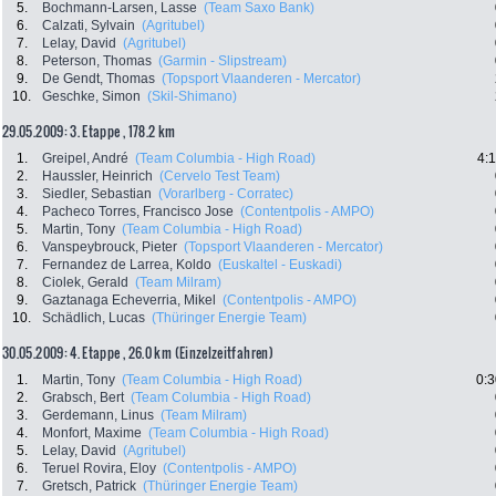
5.
Bochmann-Larsen, Lasse
(Team Saxo Bank)
6.
Calzati, Sylvain
(Agritubel)
7.
Lelay, David
(Agritubel)
8.
Peterson, Thomas
(Garmin - Slipstream)
9.
De Gendt, Thomas
(Topsport Vlaanderen - Mercator)
10.
Geschke, Simon
(Skil-Shimano)
29.05.2009: 3. Etappe , 178.2 km
1.
Greipel, André
(Team Columbia - High Road)
4:
2.
Haussler, Heinrich
(Cervelo Test Team)
3.
Siedler, Sebastian
(Vorarlberg - Corratec)
4.
Pacheco Torres, Francisco Jose
(Contentpolis - AMPO)
5.
Martin, Tony
(Team Columbia - High Road)
6.
Vanspeybrouck, Pieter
(Topsport Vlaanderen - Mercator)
7.
Fernandez de Larrea, Koldo
(Euskaltel - Euskadi)
8.
Ciolek, Gerald
(Team Milram)
9.
Gaztanaga Echeverria, Mikel
(Contentpolis - AMPO)
10.
Schädlich, Lucas
(Thüringer Energie Team)
30.05.2009: 4. Etappe , 26.0 km (Einzelzeitfahren)
1.
Martin, Tony
(Team Columbia - High Road)
0:3
2.
Grabsch, Bert
(Team Columbia - High Road)
3.
Gerdemann, Linus
(Team Milram)
4.
Monfort, Maxime
(Team Columbia - High Road)
5.
Lelay, David
(Agritubel)
6.
Teruel Rovira, Eloy
(Contentpolis - AMPO)
7.
Gretsch, Patrick
(Thüringer Energie Team)