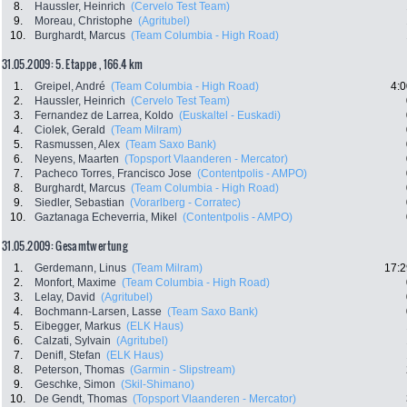
8.
Haussler, Heinrich
(Cervelo Test Team)
9.
Moreau, Christophe
(Agritubel)
10.
Burghardt, Marcus
(Team Columbia - High Road)
31.05.2009: 5. Etappe , 166.4 km
1.
Greipel, André
(Team Columbia - High Road)
4:0
2.
Haussler, Heinrich
(Cervelo Test Team)
3.
Fernandez de Larrea, Koldo
(Euskaltel - Euskadi)
4.
Ciolek, Gerald
(Team Milram)
5.
Rasmussen, Alex
(Team Saxo Bank)
6.
Neyens, Maarten
(Topsport Vlaanderen - Mercator)
7.
Pacheco Torres, Francisco Jose
(Contentpolis - AMPO)
8.
Burghardt, Marcus
(Team Columbia - High Road)
9.
Siedler, Sebastian
(Vorarlberg - Corratec)
10.
Gaztanaga Echeverria, Mikel
(Contentpolis - AMPO)
31.05.2009: Gesamtwertung
1.
Gerdemann, Linus
(Team Milram)
17:2
2.
Monfort, Maxime
(Team Columbia - High Road)
3.
Lelay, David
(Agritubel)
4.
Bochmann-Larsen, Lasse
(Team Saxo Bank)
5.
Eibegger, Markus
(ELK Haus)
6.
Calzati, Sylvain
(Agritubel)
7.
Denifl, Stefan
(ELK Haus)
8.
Peterson, Thomas
(Garmin - Slipstream)
9.
Geschke, Simon
(Skil-Shimano)
10.
De Gendt, Thomas
(Topsport Vlaanderen - Mercator)