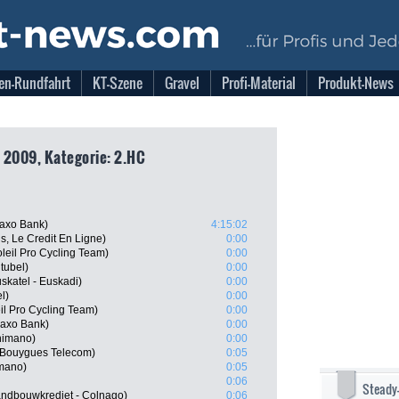
en-Rundfahrt
KT-Szene
Gravel
Profi-Material
Produkt-News
 2009, Kategorie: 2.HC
Saxo Bank)
4:15:02
s, Le Credit En Ligne)
0:00
leil Pro Cycling Team)
0:00
tubel)
0:00
skatel - Euskadi)
0:00
l)
0:00
il Pro Cycling Team)
0:00
Saxo Bank)
0:00
himano)
0:00
 Bouygues Telecom)
0:05
imano)
0:05
0:06
Steady
andbouwkrediet - Colnago)
0:06