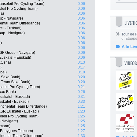
ansoleil Pro Cycling Team)
0:06
oleil Pro Cycling Team)
0:06
na)
0:06
up - Navigare)
0:06
LIVE-T
ental Team Differdange)
0:06
el - Euskadi)
0:06
oup - Navigare)
0:06
Tour de
0:06
6. Etapp
a)
0:06
Alle Liv
0:06
SF Group - Navigare)
0:06
uskatel - Euskadi)
0:06
VIDEOS
atusha)
0:13
)
0:17
bel)
0:19
 Saxo Bank)
0:20
, Team Saxo Bank)
0:20
oleil Pro Cycling Team)
0:21
axo Bank)
0:26
uskatel - Euskadi)
0:31
uskatel - Euskadi)
0:33
ntinental Team Differdange)
1:21
SP, Euskatel - Euskadi)
1:23
leil Pro Cycling Team)
1:25
- Navigare)
1:25
imano)
1:25
 Bouygues Telecom)
1:27
inental Team Differdange)
1:33