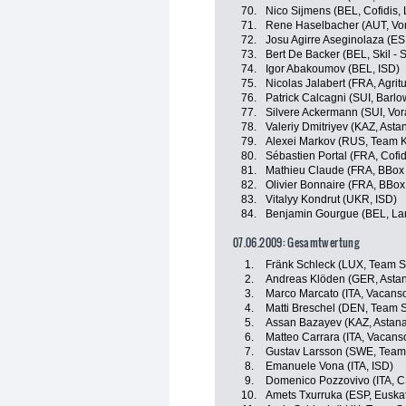
70.
Nico Sijmens (BEL, Cofidis, 
71.
Rene Haselbacher (AUT, Vora
72.
Josu Agirre Aseginolaza (ESP
73.
Bert De Backer (BEL, Skil -
74.
Igor Abakoumov (BEL, ISD)
75.
Nicolas Jalabert (FRA, Agrit
76.
Patrick Calcagni (SUI, Barlo
77.
Silvere Ackermann (SUI, Vora
78.
Valeriy Dmitriyev (KAZ, Asta
79.
Alexei Markov (RUS, Team 
80.
Sébastien Portal (FRA, Cofid
81.
Mathieu Claude (FRA, BBox
82.
Olivier Bonnaire (FRA, BBo
83.
Vitalyy Kondrut (UKR, ISD)
84.
Benjamin Gourgue (BEL, La
07.06.2009: Gesamtwertung
1.
Fränk Schleck (LUX, Team 
2.
Andreas Klöden (GER, Asta
3.
Marco Marcato (ITA, Vacanso
4.
Matti Breschel (DEN, Team 
5.
Assan Bazayev (KAZ, Astan
6.
Matteo Carrara (ITA, Vacans
7.
Gustav Larsson (SWE, Team
8.
Emanuele Vona (ITA, ISD)
9.
Domenico Pozzovivo (ITA, C
10.
Amets Txurruka (ESP, Euskat