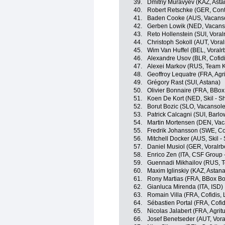
39.
Dmitriy Muravyev (KAZ, Asta
40.
Robert Retschke (GER, Cont
41.
Baden Cooke (AUS, Vacansol
42.
Gerben Lowik (NED, Vacanso
43.
Reto Hollenstein (SUI, Voral
44.
Christoph Sokoll (AUT, Voral
45.
Wim Van Huffel (BEL, Voralrb
46.
Alexandre Usov (BLR, Cofidi
47.
Alexei Markov (RUS, Team 
48.
Geoffroy Lequatre (FRA, Agri
49.
Grégory Rast (SUI, Astana)
50.
Olivier Bonnaire (FRA, BBo
51.
Koen De Kort (NED, Skil - S
52.
Borut Bozic (SLO, Vacansole
53.
Patrick Calcagni (SUI, Barlo
54.
Martin Mortensen (DEN, Vac
55.
Fredrik Johansson (SWE, Co
56.
Mitchell Docker (AUS, Skil 
57.
Daniel Musiol (GER, Voralrbe
58.
Enrico Zen (ITA, CSF Group 
59.
Guennadi Mikhailov (RUS, 
60.
Maxim Iglinskiy (KAZ, Astana
61.
Rony Martias (FRA, BBox B
62.
Gianluca Mirenda (ITA, ISD)
63.
Romain Villa (FRA, Cofidis, 
64.
Sébastien Portal (FRA, Cofid
65.
Nicolas Jalabert (FRA, Agrit
66.
Josef Benetseder (AUT, Voral