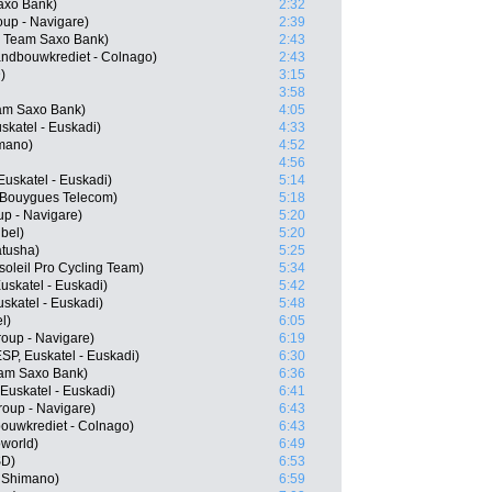
axo Bank)
2:32
oup - Navigare)
2:39
, Team Saxo Bank)
2:43
andbouwkrediet - Colnago)
2:43
)
3:15
3:58
eam Saxo Bank)
4:05
skatel - Euskadi)
4:33
imano)
4:52
4:56
uskatel - Euskadi)
5:14
 Bouygues Telecom)
5:18
up - Navigare)
5:20
bel)
5:20
atusha)
5:25
oleil Pro Cycling Team)
5:34
uskatel - Euskadi)
5:42
uskatel - Euskadi)
5:48
l)
6:05
roup - Navigare)
6:19
SP, Euskatel - Euskadi)
6:30
eam Saxo Bank)
6:36
 Euskatel - Euskadi)
6:41
roup - Navigare)
6:43
ouwkrediet - Colnago)
6:43
oworld)
6:49
SD)
6:53
- Shimano)
6:59