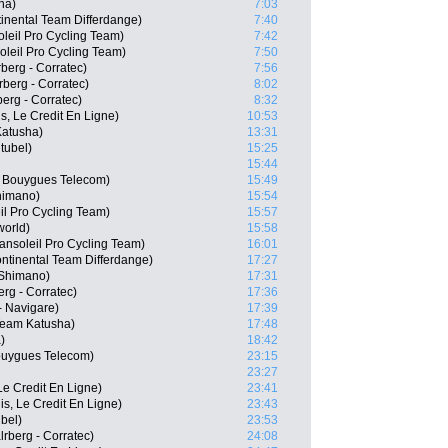
na)
7:03
inental Team Differdange)
7:40
eil Pro Cycling Team)
7:42
leil Pro Cycling Team)
7:50
rberg - Corratec)
7:56
rberg - Corratec)
8:02
erg - Corratec)
8:32
s, Le Credit En Ligne)
10:53
Katusha)
13:31
tubel)
15:25
15:44
x Bouygues Telecom)
15:49
himano)
15:54
il Pro Cycling Team)
15:57
world)
15:58
ansoleil Pro Cycling Team)
16:01
ntinental Team Differdange)
17:27
- Shimano)
17:31
rg - Corratec)
17:36
- Navigare)
17:39
Team Katusha)
17:48
)
18:42
ouygues Telecom)
23:15
23:27
Le Credit En Ligne)
23:41
is, Le Credit En Ligne)
23:43
ubel)
23:53
rberg - Corratec)
24:08