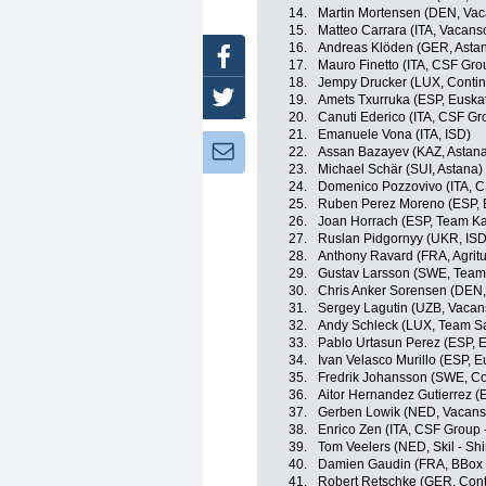
14.
Martin Mortensen (DEN, Vac
15.
Matteo Carrara (ITA, Vacans
16.
Andreas Klöden (GER, Asta
Facebook
17.
Mauro Finetto (ITA, CSF Gro
18.
Jempy Drucker (LUX, Contin
Twitter
19.
Amets Txurruka (ESP, Euskat
20.
Canuti Ederico (ITA, CSF Gr
21.
Emanuele Vona (ITA, ISD)
Newsletter:
22.
Assan Bazayev (KAZ, Astan
23.
Michael Schär (SUI, Astana)
24.
Domenico Pozzovivo (ITA, C
25.
Ruben Perez Moreno (ESP, E
26.
Joan Horrach (ESP, Team K
27.
Ruslan Pidgornyy (UKR, ISD
28.
Anthony Ravard (FRA, Agritu
29.
Gustav Larsson (SWE, Team
30.
Chris Anker Sorensen (DEN
31.
Sergey Lagutin (UZB, Vacans
32.
Andy Schleck (LUX, Team S
33.
Pablo Urtasun Perez (ESP, E
34.
Ivan Velasco Murillo (ESP, E
35.
Fredrik Johansson (SWE, Co
36.
Aitor Hernandez Gutierrez (E
37.
Gerben Lowik (NED, Vacanso
38.
Enrico Zen (ITA, CSF Group 
39.
Tom Veelers (NED, Skil - Sh
40.
Damien Gaudin (FRA, BBox
41.
Robert Retschke (GER, Cont