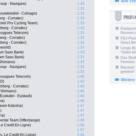
Alle Vi
roup - Navigare)
1:33
1:33
ouwkrediet - Colnago)
1:33
PROFI
rg - Corratec)
1:33
eil Pro Cycling Team)
1:33
rberg - Corratec)
1:33
Radsport 
ouygues Telecom)
1:33
Rennen 
erg - Corratec)
1:33
FDJ-Plan
rberg - Corratec)
1:33
Gerys Be
oworld)
1:33
Longo Bor
eam Saxo Bank)
1:33
“Gebe ein
eam Saxo Bank)
1:33
Das Straf
- Shimano)
1:33
Femmes /
roup - Navigare)
1:33
Reusser: 
1:33
gewinnt“
Bouygues Telecom)
1:40
Weitere
SD)
1:40
rberg - Corratec)
1:40
- Shimano)
1:40
 Euskatel - Euskadi)
1:40
na)
1:46
Team Katusha)
1:47
)
1:47
na)
1:47
ental Team Differdange)
1:49
Le Credit En Ligne)
1:50
)
1:57
s, Le Credit En Ligne)
3:26