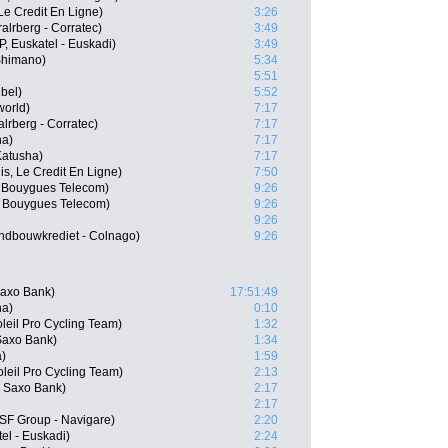
Le Credit En Ligne)
3:26
lrberg - Corratec)
3:49
, Euskatel - Euskadi)
3:49
 Shimano)
5:34
5:51
ubel)
5:52
world)
7:17
lrberg - Corratec)
7:17
na)
7:17
Katusha)
7:17
is, Le Credit En Ligne)
7:50
 Bouygues Telecom)
9:26
x Bouygues Telecom)
9:26
9:26
ndbouwkrediet - Colnago)
9:26
Saxo Bank)
17:51:49
na)
0:10
leil Pro Cycling Team)
1:32
Saxo Bank)
1:34
a)
1:59
oleil Pro Cycling Team)
2:13
 Saxo Bank)
2:17
2:17
SF Group - Navigare)
2:20
el - Euskadi)
2:24