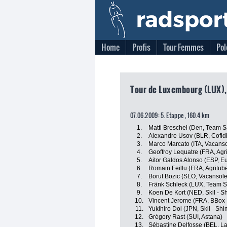
Home
Profis
Tour Femmes
Pol
Tour de Luxembourg (LUX),
07.06.2009: 5. Etappe , 160.4 km
1.
Matti Breschel (Den, Team 
2.
Alexandre Usov (BLR, Cofidi
3.
Marco Marcato (ITA, Vacanso
4.
Geoffroy Lequatre (FRA, Agri
5.
Aitor Galdos Alonso (ESP, Eu
6.
Romain Feillu (FRA, Agritube
7.
Borut Bozic (SLO, Vacansole
8.
Fränk Schleck (LUX, Team 
9.
Koen De Kort (NED, Skil - S
10.
Vincent Jerome (FRA, BBox
11.
Yukihiro Doi (JPN, Skil - Sh
12.
Grégory Rast (SUI, Astana)
13.
Sébastine Delfosse (BEL, L