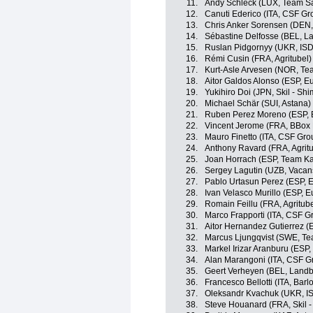
11.
Andy Schleck (LUX, Team S
12.
Canuti Ederico (ITA, CSF Gr
13.
Chris Anker Sorensen (DEN
14.
Sébastine Delfosse (BEL, L
15.
Ruslan Pidgornyy (UKR, ISD
16.
Rémi Cusin (FRA, Agritubel)
17.
Kurt-Asle Arvesen (NOR, T
18.
Aitor Galdos Alonso (ESP, Eu
19.
Yukihiro Doi (JPN, Skil - Sh
20.
Michael Schär (SUI, Astana)
21.
Ruben Perez Moreno (ESP, E
22.
Vincent Jerome (FRA, BBox
23.
Mauro Finetto (ITA, CSF Gro
24.
Anthony Ravard (FRA, Agritu
25.
Joan Horrach (ESP, Team K
26.
Sergey Lagutin (UZB, Vacans
27.
Pablo Urtasun Perez (ESP, E
28.
Ivan Velasco Murillo (ESP, E
29.
Romain Feillu (FRA, Agritube
30.
Marco Frapporti (ITA, CSF G
31.
Aitor Hernandez Gutierrez (E
32.
Marcus Ljungqvist (SWE, T
33.
Markel Irizar Aranburu (ESP,
34.
Alan Marangoni (ITA, CSF G
35.
Geert Verheyen (BEL, Landb
36.
Francesco Bellotti (ITA, Barl
37.
Oleksandr Kvachuk (UKR, I
38.
Steve Houanard (FRA, Skil 