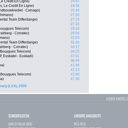
Le Credit En Ligne)
24:47
s, Le Credit En Ligne)
24:56
ndbouwkrediet - Colnago)
25:44
 Shimano)
27:20
ental Team Differdange)
27:23
27:33
Bouygues Telecom)
29:10
lrberg - Corratec)
29:58
imano)
32:03
ental Team Differdange)
32:26
lrberg - Corratec)
34:17
 Bouygues Telecom)
34:25
, Euskatel - Euskadi)
37:01
38:49
na)
41:49
)
42:23
 Bouygues Telecom)
42:40
na)
47:36
urg (LUX), 2009
COOKIE EINSTEL
SONDERSEITEN
UNSERE ANGEBOTE
GIRO D`ITALIA 2026
RSS-FEED