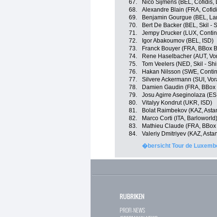
67.
Nico Sijmens (BEL, Cofidis, 
68.
Alexandre Blain (FRA, Cofidi
69.
Benjamin Gourgue (BEL, La
70.
Bert De Backer (BEL, Skil -
71.
Jempy Drucker (LUX, Contin
72.
Igor Abakoumov (BEL, ISD)
73.
Franck Bouyer (FRA, BBox 
74.
Rene Haselbacher (AUT, Vora
75.
Tom Veelers (NED, Skil - Sh
76.
Hakan Nilsson (SWE, Contin
77.
Silvere Ackermann (SUI, Vora
78.
Damien Gaudin (FRA, BBox
79.
Josu Agirre Aseginolaza (ESP
80.
Vitalyy Kondrut (UKR, ISD)
81.
Bolat Raimbekov (KAZ, Asta
82.
Marco Corti (ITA, Barloworld
83.
Mathieu Claude (FRA, BBox
84.
Valeriy Dmitriyev (KAZ, Asta
�bersicht Tour de Luxembo
RUBRIKEN
PROFI-NEWS