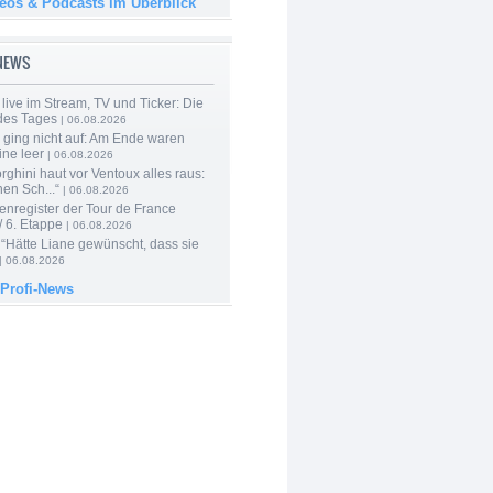
deos & Podcasts im Überblick
-NEWS
live im Stream, TV und Ticker: Die
des Tages
| 06.08.2026
 ging nicht auf: Am Ende waren
ine leer
| 06.08.2026
ghini haut vor Ventoux alles raus:
en Sch...“
| 06.08.2026
enregister der Tour de France
 6. Etappe
| 06.08.2026
“Hätte Liane gewünscht, dass sie
| 06.08.2026
 Profi-News