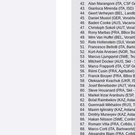
42.
Alan Marangoni (ITA, CSF G
43.
Gianluca Mirenda (ITA, ISD)
44.
Geert Verheyen (BEL, Landb
45.
Daniel Musiol (GER, Voralrbe
46.
Baden Cooke (AUS, Vacansol
47.
Christoph Sokoll (AUT, Voral
48.
Rony Martias (FRA, BBox B
49.
Wim Van Huffel (BEL, Voralrb
50.
Reto Hollenstein (SUI, Voral
51.
Francesco Bellotti (ITA, Barl
52.
Kurt-Asle Arvesen (NOR, T
53.
Marcus Ljungqvist (SWE, T
54.
Mitchell Docker (AUS, Skil 
55.
Marco Frapporti (ITA, CSF G
56.
Rémi Cusin (FRA, Agritubel)
57.
Franck Bouyer (FRA, BBox 
58.
Oleksandr Kvachuk (UKR, I
59.
Josef Benetseder (AUT, Voral
60.
Steve Houanard (FRA, Skil 
61.
Markel Irizar Aranburu (ESP,
62.
Bolat Raimbekov (KAZ, Asta
63.
Guennadi Mikhailov (RUS, 
64.
Maxim Iglinskiy (KAZ, Astana
65.
Dmitriy Muravyev (KAZ, Asta
66.
Hakan Nilsson (SWE, Contin
67.
Romain Villa (FRA, Cofidis, 
68.
Marco Corti (ITA, Barloworld
69.
Alexandre Blain (FRA, Cofidi