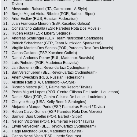
Tavira)
18.
Alessandro Raisoni (ITA, Carmiooro - A-Style)
19.
Sergio Miguel Vieira Ribeiro (POR, Barbot - Siper)
20.
Artur Ersltov (RUS, Russian Federation)
21.
Juan Francisco Mouron (ESP, Xacobeo Galicia)
22.
Constantino Zaballa (ESP, Paredes Rota Dos Moveis)
23.
Ruben Plaza (ESP, Liberty Seguros)
24.
Andreas Schillinger (GER, Team Nutrixxion Sparkasse)
25.
Patrick Schachtner (GER, Team Nutrixxion Sparkasse)
26.
Virgilio Martins Dos Santos (POR, Paredes Rota Dos Moveis)
27.
Carlos Castano (ESP, Xacobeo Galicia)
28.
Danail Andonov Petrov (BUL, Madeinox Boavista)
29.
Luis Pinheiro (POR, Madeinox Boavista)
30.
Jan Soetens (BEL, Revor-Jartazi Cyclingteam)
31.
Bart Verschueren (BEL, Revor-Jartazi Cyclingteam)
32.
Artem Ovechkin (RUS, Russian Federation)
33.
Aristide Ratti (ITA, Carmiooro - A-Style)
34.
Ricardo Mestre (POR, Palmeiras Resort / Tavira)
35.
Pedro Miguel Lopes (POR, Centro Cilismo De Loule - Louletano)
36.
Daniel Silva (POR, Centro Cilismo De Loule - Louletano)
37.
Cheyne Hoag (USA, Kelly Benefit Strategies)
38.
Alejandro Marque Porto (ESP, Palmeiras Resort / Tavira)
39.
Ruben Calvo Gomez (ESP, Paredes Rota Dos Moveis)
40.
Samuel Dias Coelho (POR, Barbot - Siper)
41.
Nelson Victorino (POR, Palmeiras Resort / Tavira)
42.
Erwin Vervecken (BEL, Revor-Jartazi Cyclingteam)
43.
Tiago Machado (POR, Madeinox Boavista)
44.
Carlos Nozal Vega (ESP, Liberty Seguros)