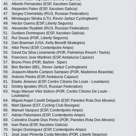
45.
Alberto Fernandez (ESP, Xacobeo Galicia)
46.
Alejandro Paleo (ESP, Xacobeo Galicia)
47.
Sergey Chernetsky (RUS, Russian Federation)
48.
Mindaugas Striska (LTU, Revor-Jartazi Cyclingteam)
49.
Hector Guerra (ESP, Liberty Seguros)
50.
Alexander Ryabkin (RUS, Russian Federation)
51.
Gustavo Dominguez (ESP, Xacobeo Galicia)
52.
Rui Sousa (POR, Liberty Seguros)
53.
Dan Bowman (USA, Kelly Benefit Strategies)
54.
Aitor Perez (ESP, Contentpolis-Ampo)
55.
David Da Silva Livramento (POR, Palmeiras Resort / Tavira)
56.
Francisco Jose Martinez (ESP, Andalucia Cajasur)
57.
Bruno Pires (POR, Barbot - Siper)
58.
Ben Berden (BEL, Revor-Jartazi Cyclingteam)
59.
Joaquim Alberto Campos Sampaio (POR, Madeinox Boavista)
60.
Antonio Piedra (ESP, Andalucia Cajasur)
61.
Eladio Jimenez (ESP, Centro Cilismo De Loule - Louletano)
62.
Dmitriy Ignatiev (RUS, Russian Federation)
63.
Hugo Manuel Vitor Izidoro (POR, Centro Cilismo De Loule -
Louletano)
64.
Miguel Angel Candil Delgado (ESP, Paredes Rota Dos Moveis)
65.
Mart Ojavee (EST, Cycling Club Bourgas)
66.
Manuel Vazquez (ESP, Contentpolis-Ampo)
67.
Adrian Palomares (ESP, Contentpolis-Ampo)
68.
Celestino Duarte Dias Pinho (POR, Paredes Rota Dos Moveis)
69.
Ivan Rana (ESP, Xacobeo Galicia)
70.
Sergio Dominguez (ESP, Contentpolis-Ampo)
71.
José Joao Pimenta Costa Mendes (POR, Liberty Seguros)