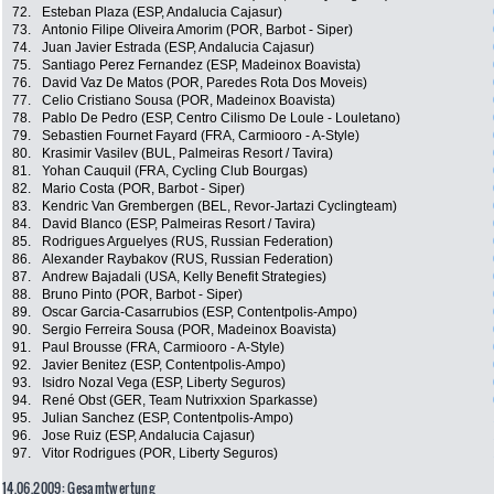
72.
Esteban Plaza (ESP, Andalucia Cajasur)
73.
Antonio Filipe Oliveira Amorim (POR, Barbot - Siper)
74.
Juan Javier Estrada (ESP, Andalucia Cajasur)
75.
Santiago Perez Fernandez (ESP, Madeinox Boavista)
76.
David Vaz De Matos (POR, Paredes Rota Dos Moveis)
77.
Celio Cristiano Sousa (POR, Madeinox Boavista)
78.
Pablo De Pedro (ESP, Centro Cilismo De Loule - Louletano)
79.
Sebastien Fournet Fayard (FRA, Carmiooro - A-Style)
80.
Krasimir Vasilev (BUL, Palmeiras Resort / Tavira)
81.
Yohan Cauquil (FRA, Cycling Club Bourgas)
82.
Mario Costa (POR, Barbot - Siper)
83.
Kendric Van Grembergen (BEL, Revor-Jartazi Cyclingteam)
84.
David Blanco (ESP, Palmeiras Resort / Tavira)
85.
Rodrigues Arguelyes (RUS, Russian Federation)
86.
Alexander Raybakov (RUS, Russian Federation)
87.
Andrew Bajadali (USA, Kelly Benefit Strategies)
88.
Bruno Pinto (POR, Barbot - Siper)
89.
Oscar Garcia-Casarrubios (ESP, Contentpolis-Ampo)
90.
Sergio Ferreira Sousa (POR, Madeinox Boavista)
91.
Paul Brousse (FRA, Carmiooro - A-Style)
92.
Javier Benitez (ESP, Contentpolis-Ampo)
93.
Isidro Nozal Vega (ESP, Liberty Seguros)
94.
René Obst (GER, Team Nutrixxion Sparkasse)
95.
Julian Sanchez (ESP, Contentpolis-Ampo)
96.
Jose Ruiz (ESP, Andalucia Cajasur)
97.
Vitor Rodrigues (POR, Liberty Seguros)
14.06.2009: Gesamtwertung