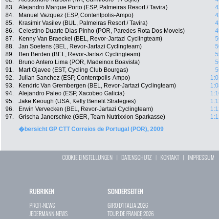
83.
Alejandro Marque Porto (ESP, Palmeiras Resort / Tavira)
4
84.
Manuel Vazquez (ESP, Contentpolis-Ampo)
4
85.
Krasimir Vasilev (BUL, Palmeiras Resort / Tavira)
4
86.
Celestino Duarte Dias Pinho (POR, Paredes Rota Dos Moveis)
4
87.
Kenny Van Braeckel (BEL, Revor-Jartazi Cyclingteam)
5
88.
Jan Soetens (BEL, Revor-Jartazi Cyclingteam)
5
89.
Ben Berden (BEL, Revor-Jartazi Cyclingteam)
5
90.
Bruno Antero Lima (POR, Madeinox Boavista)
5
91.
Mart Ojavee (EST, Cycling Club Bourgas)
5
92.
Julian Sanchez (ESP, Contentpolis-Ampo)
1:0
93.
Kendric Van Grembergen (BEL, Revor-Jartazi Cyclingteam)
1:0
94.
Alejandro Paleo (ESP, Xacobeo Galicia)
1:1
95.
Jake Keough (USA, Kelly Benefit Strategies)
1:1
96.
Erwin Vervecken (BEL, Revor-Jartazi Cyclingteam)
1:1
97.
Grischa Janorschke (GER, Team Nutrixxion Sparkasse)
1:1
�bersicht GP CTT Correios de Portugal (POR), 2009
COOKIE EINSTELLUNGEN
|
DATENSCHUTZ
|
KONTAKT
|
IMPRESSUM
RUBRIKEN
SONDERSEITEN
PROFI-NEWS
GIRO D`ITALIA 2026
JEDERMANN-NEWS
TOUR DE FRANCE 2026