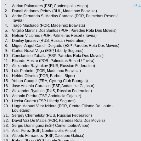
1.
Adrian Palomares (ESP, Contentpolis-Ampo)
15:4
2.
Danail Andonov Petrov (BUL, Madeinox Boavista)
3.
Andre Fernando S. Martins Cardoso (POR, Palmeiras Resort /
Tavira)
4.
Tiago Machado (POR, Madeinox Boavista)
5.
Virgilio Martins Dos Santos (POR, Paredes Rota Dos Moveis)
6.
Nelson Victorino (POR, Palmeiras Resort / Tavira)
7.
Dmitriy Ignatiev (RUS, Russian Federation)
8.
Miguel Angel Candil Delgado (ESP, Paredes Rota Dos Moveis)
9.
Carlos Nozal Vega (ESP, Liberty Seguros)
10.
Constantino Zaballa (ESP, Paredes Rota Dos Moveis)
11.
Ricardo Mestre (POR, Palmeiras Resort / Tavira)
12.
Alexander Raybakov (RUS, Russian Federation)
13.
Luis Pinheiro (POR, Madeinox Boavista)
14.
Helder Oliveira (POR, Barbot - Siper)
15.
Yohan Cauquil (FRA, Cycling Club Bourgas)
16.
Jose Antonio Carrasco (ESP, Andalucia Cajasur)
17.
Alexander Ryabkin (RUS, Russian Federation)
18.
Antonio Piedra (ESP, Andalucia Cajasur)
19.
Hector Guerra (ESP, Liberty Seguros)
20.
Hugo Manuel Vitor Izidoro (POR, Centro Cilismo De Loule -
Louletano)
21.
Sergey Chernetsky (RUS, Russian Federation)
22.
David Vaz De Matos (POR, Paredes Rota Dos Moveis)
23.
Sergio Dominguez (ESP, Contentpolis-Ampo)
24.
Aitor Perez (ESP, Contentpolis-Ampo)
25.
Alberto Fernandez (ESP, Xacobeo Galicia)
26.
Ruben Plaza (ESP, Liberty Seguros)