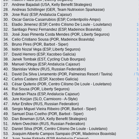
27.
Andrew Bajadali (USA, Kelly Benefit Strategies)
28.
Andreas Schillinger (GER, Team Nutrixxion Sparkasse)
29.
Jose Ruiz (ESP, Andalucia Cajasur)
30.
Oscar Garcia-Casarrubios (ESP, Contentpolis-Ampo)
31.
Eladio Jimenez (ESP, Centro Cilismo De Loule - Louletano)
1
32.
Santiago Perez Fernandez (ESP, Madeinox Boavista)
1
33.
José Joao Pimenta Costa Mendes (POR, Liberty Seguros)
1
34.
Celio Cristiano Sousa (POR, Madeinox Boavista)
1
35.
Bruno Pires (POR, Barbot - Siper)
1
36.
Isidro Nozal Vega (ESP, Liberty Seguros)
1
37.
David Herrero (ESP, Xacobeo Galicia)
1
38.
Janek Tombak (EST, Cycling Club Bourgas)
1
39.
Manuel Ortega (ESP, Andalucia Cajasur)
1
40.
Stanislav Volkov (RUS, Russian Federation)
1
41.
David Da Silva Livramento (POR, Palmeiras Resort / Tavira)
/ T
42.
Carlos Castano (ESP, Xacobeo Galicia)
1
43.
César Quiterio (POR, Centro Cilismo De Loule - Louletano)
2
44.
Rui Sousa (POR, Liberty Seguros)
2
45.
Esteban Plaza (ESP, Andalucia Cajasur)
2
46.
Jure Kocjan (SLO, Carmiooro - A-Style)
2
47.
Artur Ersltov (RUS, Russian Federation)
2
48.
Sergio Miguel Vieira Ribeiro (POR, Barbot - Siper)
2
49.
Samuel Dias Coelho (POR, Barbot - Siper)
2
50.
Dan Bowman (USA, Kelly Benefit Strategies)
2
51.
Artem Ovechkin (RUS, Russian Federation)
2
52.
Daniel Silva (POR, Centro Cilismo De Loule - Louletano)
2
53.
Joaquim Alberto Campos Sampaio (POR, Madeinox Boavista)
2
54.
Juan Javier Estrada (ESP, Andalucia Cajasur)
2