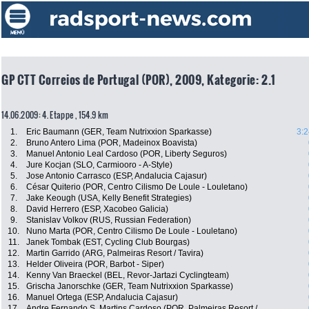
GP CTT Correios de Portugal (POR), 2009, Kategorie: 2.1
14.06.2009: 4. Etappe , 154.9 km
1.
Eric Baumann (GER, Team Nutrixxion Sparkasse)
3:2
2.
Bruno Antero Lima (POR, Madeinox Boavista)
3.
Manuel Antonio Leal Cardoso (POR, Liberty Seguros)
4.
Jure Kocjan (SLO, Carmiooro - A-Style)
5.
Jose Antonio Carrasco (ESP, Andalucia Cajasur)
6.
César Quiterio (POR, Centro Cilismo De Loule - Louletano)
7.
Jake Keough (USA, Kelly Benefit Strategies)
8.
David Herrero (ESP, Xacobeo Galicia)
9.
Stanislav Volkov (RUS, Russian Federation)
10.
Nuno Marta (POR, Centro Cilismo De Loule - Louletano)
11.
Janek Tombak (EST, Cycling Club Bourgas)
12.
Martin Garrido (ARG, Palmeiras Resort / Tavira)
13.
Helder Oliveira (POR, Barbot - Siper)
14.
Kenny Van Braeckel (BEL, Revor-Jartazi Cyclingteam)
15.
Grischa Janorschke (GER, Team Nutrixxion Sparkasse)
16.
Manuel Ortega (ESP, Andalucia Cajasur)
17.
Andre Fernando S. Martins Cardoso (POR, Palmeiras Resort /