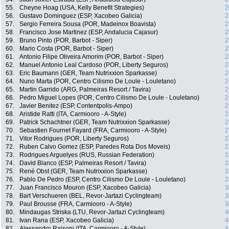
55.
Cheyne Hoag (USA, Kelly Benefit Strategies)
2
56.
Gustavo Dominguez (ESP, Xacobeo Galicia)
2
57.
Sergio Ferreira Sousa (POR, Madeinox Boavista)
2
58.
Francisco Jose Martinez (ESP, Andalucia Cajasur)
2
59.
Bruno Pinto (POR, Barbot - Siper)
2
60.
Mario Costa (POR, Barbot - Siper)
2
61.
Antonio Filipe Oliveira Amorim (POR, Barbot - Siper)
2
62.
Manuel Antonio Leal Cardoso (POR, Liberty Seguros)
2
63.
Eric Baumann (GER, Team Nutrixxion Sparkasse)
2
64.
Nuno Marta (POR, Centro Cilismo De Loule - Louletano)
2
65.
Martin Garrido (ARG, Palmeiras Resort / Tavira)
2
66.
Pedro Miguel Lopes (POR, Centro Cilismo De Loule - Louletano)
2
67.
Javier Benitez (ESP, Contentpolis-Ampo)
2
68.
Aristide Ratti (ITA, Carmiooro - A-Style)
2
69.
Patrick Schachtner (GER, Team Nutrixxion Sparkasse)
2
70.
Sebastien Fournet Fayard (FRA, Carmiooro - A-Style)
2
71.
Vitor Rodrigues (POR, Liberty Seguros)
2
72.
Ruben Calvo Gomez (ESP, Paredes Rota Dos Moveis)
2
73.
Rodrigues Arguelyes (RUS, Russian Federation)
2
74.
David Blanco (ESP, Palmeiras Resort / Tavira)
2
75.
René Obst (GER, Team Nutrixxion Sparkasse)
2
76.
Pablo De Pedro (ESP, Centro Cilismo De Loule - Louletano)
2
77.
Juan Francisco Mouron (ESP, Xacobeo Galicia)
3
78.
Bart Verschueren (BEL, Revor-Jartazi Cyclingteam)
3
79.
Paul Brousse (FRA, Carmiooro - A-Style)
3
80.
Mindaugas Striska (LTU, Revor-Jartazi Cyclingteam)
4
81.
Ivan Rana (ESP, Xacobeo Galicia)
4
82.
Alessandro Raisoni (ITA, Carmiooro - A-Style)
4