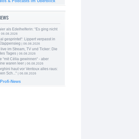
deos & Podcasts im Überblick
-NEWS
er als Edelhelferin: “Es ging nicht
 06.08.2026
al gesprintet“: Lippert verpasst in
Etappensieg
| 06.08.2026
live im Stream, TV und Ticker: Die
des Tages
| 06.08.2026
e “mit Célia gewinnen“ - aber
ine waren leer
| 06.08.2026
ghini haut vor Ventoux alles raus:
en Sch...“
| 06.08.2026
 Profi-News