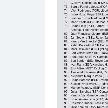
72.
Gustavo Dominguez (ESP, X
73.
Sergio Ferreira Sousa (POR
74.
Vitor Rodrigues (POR, Liber
75.
Isidro Nozal Vega (ESP, Libe
76.
Francisco Jose Martinez (ES
77.
Mario Costa (POR, Barbot - 
78.
Bruno Pinto (POR, Barbot - S
79.
Antonio Filipe Oliveira Amor
80.
Juan Francisco Mouron (ESP
81.
Jan Soetens (BEL, Revor-Jar
82.
Kenny Van Braeckel (BEL, R
83.
Pablo De Pedro (ESP, Centro
84.
Matti Helminen (FIN, Cyclin
85.
Bart Verschueren (BEL, Revo
86.
Paul Brousse (FRA, Carmioor
87.
Ben Berden (BEL, Revor-Jar
88.
Ivan Rana (ESP, Xacobeo Ga
89.
Erki Pütsep (EST, Cycling C
90.
Alessandro Raisoni (ITA, Car
91.
Alejandro Marque Porto (ESP
92.
Bruno Barbosa (POR, Pared
93.
Krasimir Vasilev (BUL, Palme
94.
Manuel Vazquez (ESP, Cont
95.
Julian Sanchez (ESP, Conte
96.
Kendric Van Grembergen (BE
97.
Bruno Antero Lima (POR, Ma
98.
Celestino Duarte Dias Pinh
99.
Jake Keough (USA, Kelly Ben