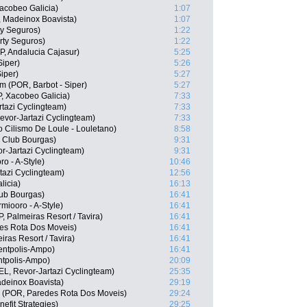
acobeo Galicia)
1:07
, Madeinox Boavista)
1:07
ty Seguros)
1:22
rty Seguros)
1:22
P, Andalucia Cajasur)
5:25
Siper)
5:26
iper)
5:27
im (POR, Barbot - Siper)
5:27
, Xacobeo Galicia)
7:33
tazi Cyclingteam)
7:33
evor-Jartazi Cyclingteam)
7:33
 Cilismo De Loule - Louletano)
8:58
g Club Bourgas)
9:31
r-Jartazi Cyclingteam)
9:31
o - A-Style)
10:46
tazi Cyclingteam)
12:56
licia)
16:13
lub Bourgas)
16:41
miooro - A-Style)
16:41
, Palmeiras Resort / Tavira)
16:41
es Rota Dos Moveis)
16:41
iras Resort / Tavira)
16:41
entpolis-Ampo)
16:41
ntpolis-Ampo)
20:09
L, Revor-Jartazi Cyclingteam)
25:35
deinox Boavista)
29:19
o (POR, Paredes Rota Dos Moveis)
29:24
efit Strategies)
29:25