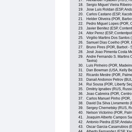
17.
Alexander Ryabkin (RUS, Ru
18.
Sergio Miguel Vieira Ribeiro
19.
Jose Luis Roldan (ESP, Anda
20.
Carlos Castano (ESP, Xacob
21.
Helder Oliveira (POR, Barbot
22.
Pedro Miguel Lopes (POR, C
23.
Javier Benitez (ESP, Conten
24.
Aitor Perez (ESP, Contentpo
25.
Virgilio Martins Dos Santos
26.
Samuel Dias Coelho (POR, B
27.
Bruno Pires (POR, Barbot - S
28.
José Joao Pimenta Costa Me
29.
Andre Fernando S. Martins 
Tavira)
30.
Luis Pinheiro (POR, Madein
31.
Dan Bowman (USA, Kelly Ben
32.
Ricardo Mestre (POR, Palmei
33.
Danail Andonov Petrov (BUL
34.
Rui Sousa (POR, Liberty Se
35.
Dmitriy Ignatiev (RUS, Russ
36.
Joao Cabreira (POR, Centro 
37.
Carlos Manuel Pinho (POR, B
38.
David Da Silva Livramento (
39.
Sergey Chernetsky (RUS, Ru
40.
Nelson Victorino (POR, Palme
41.
Joaquim Alberto Campos Sa
42.
Antonio Piedra (ESP, Andalu
43.
Oscar Garcia-Casarrubios (
44.
Alberto Fernandez (ESP, Xa