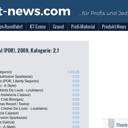
en-Rundfahrt
KT-Szene
Gravel
Profi-Material
Produkt-News
l (POR), 2009, Kategorie: 2.1
Seguros)
4:24:25
utrixxion Sparkasse)
0:03
o (POR, Liberty Seguros)
0:03
 - A-Style)
0:03
lismo De Loule - Louletano)
0:03
 Andalucia Cajasur)
0:03
 Club Bourgas)
0:03
as Resort / Tavira)
0:03
 Cilismo De Loule - Louletano)
0:03
cia Cajasur)
0:03
xxion Sparkasse)
0:03
 Galicia)
0:03
Steady
 - A-Style)
0:03