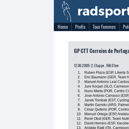
Home
Profis
Tour Femmes
Pol
GP CTT Correios de Portuga
12.06.2009: 2. Etappe , 168.0 km
1.
Ruben Plaza (ESP, Liberty 
2.
Eric Baumann (GER, Team N
3.
Manuel Antonio Leal Cardos
4.
Jure Kocjan (SLO, Carmiooro
5.
Nuno Marta (POR, Centro Ci
6.
Jose Antonio Carrasco (ESP,
7.
Janek Tombak (EST, Cycling
8.
Martin Garrido (ARG, Palmeir
9.
César Quiterio (POR, Centro
10.
Manuel Ortega (ESP, Andalu
11.
René Obst (GER, Team Nutri
12.
David Herrero (ESP, Xacobeo
13.
Aristide Ratti (ITA, Carmiooro