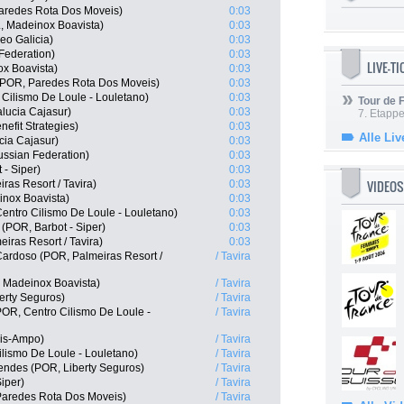
Paredes Rota Dos Moveis)
0:03
, Madeinox Boavista)
0:03
eo Galicia)
0:03
 Federation)
0:03
LIVE-T
ox Boavista)
0:03
 (POR, Paredes Rota Dos Moveis)
0:03
Cilismo De Loule - Louletano)
0:03
Tour de
lucia Cajasur)
0:03
7. Etappe
efit Strategies)
0:03
Alle Liv
cia Cajasur)
0:03
ssian Federation)
0:03
 - Siper)
0:03
VIDEOS
ras Resort / Tavira)
0:03
nox Boavista)
0:03
entro Cilismo De Loule - Louletano)
0:03
 (POR, Barbot - Siper)
0:03
iras Resort / Tavira)
0:03
Cardoso (POR, Palmeiras Resort /
/ Tavira
, Madeinox Boavista)
/ Tavira
erty Seguros)
/ Tavira
POR, Centro Cilismo De Loule -
/ Tavira
lis-Ampo)
/ Tavira
ilismo De Loule - Louletano)
/ Tavira
ndes (POR, Liberty Seguros)
/ Tavira
iper)
/ Tavira
Paredes Rota Dos Moveis)
/ Tavira