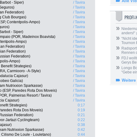
Alle Vi
arbot - Siper)
/ Tavira
 Seguros)
/ Tavira
ian Federation)
/ Tavira
PROFI
g Club Bourgas)
/ Tavira
ESP, Contentpolis-Ampo)
/ Tavira
guros)
/ Tavira
Niedermai
arbot - Siper)
/ Tavira
anders!“
|
mpaio (POR, Madeinox Boavista)
/ Tavira
“Nicht ide
tentpolis-Ampo)
/ Tavira
Tournon 
an Federation)
/ Tavira
Radsport 
ian Federation)
/ Tavira
Rennen 
ssian Federation)
/ Tavira
FDJ wollt
tpolis-Ampo)
/ Tavira
Gerys Be
Benefit Strategies)
/ Tavira
Longo Bor
RA, Carmiooro - A-Style)
/ Tavira
“Gebe ein
ndalucia Cajasur)
/ Tavira
Weitere
cobeo Galicia)
/ Tavira
eam Nutrixxion Sparkasse)
/ Tavira
o (ESP, Paredes Rota Dos Moveis)
/ Tavira
POR, Palmeiras Resort / Tavira)
/ Tavira
ia Cajasur)
/ Tavira
efit Strategies)
0:17
aredes Rota Dos Moveis)
0:19
Russian Federation)
0:21
or-Jartazi Cyclingteam)
0:22
ajasur)
0:38
Team Nutrixxion Sparkasse)
0:42
 Cilismo De Loule - Louletano)
0:44