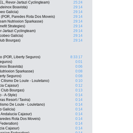
L, Revor-Jartazi Cyclingteam)
25:24
deinox Boavista)
29:14
eo Galicia)
29:14
o (POR, Paredes Rota Dos Moveis)
29:14
eam Nutrixxion Sparkasse)
29:14
efit Strategies)
29:14
-Jartazi Cyclingteam)
29:14
cobeo Galicia)
29:14
Club Bourgas)
29:14
o (POR, Liberty Seguros)
8:33:17
Seguros)
0:01
nox Boavista)
0:06
utrixxion Sparkasse)
0:08
erty Seguros)
0:08
 Cilismo De Loule - Louletano)
0:10
ia Cajasur)
0:12
 Club Bourgas)
0:13
 - A-Style)
0:14
as Resort / Tavira)
0:14
lismo De Loule - Louletano)
0:14
 Galicia)
0:14
 Andalucia Cajasur)
0:14
Paredes Rota Dos Moveis)
0:14
 Federation)
0:14
cia Cajasur)
0:14