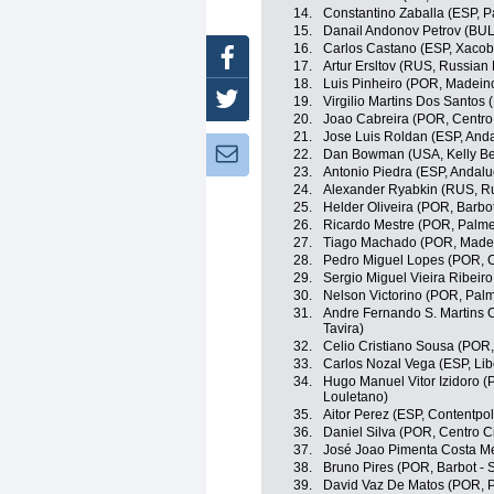
14.
Constantino Zaballa (ESP, 
15.
Danail Andonov Petrov (BUL
16.
Carlos Castano (ESP, Xacob
Facebook
17.
Artur Ersltov (RUS, Russian
18.
Luis Pinheiro (POR, Madein
Twitter
19.
Virgilio Martins Dos Santos
20.
Joao Cabreira (POR, Centro 
21.
Jose Luis Roldan (ESP, Anda
Newsletter:
22.
Dan Bowman (USA, Kelly Ben
23.
Antonio Piedra (ESP, Andalu
24.
Alexander Ryabkin (RUS, Ru
25.
Helder Oliveira (POR, Barbot
26.
Ricardo Mestre (POR, Palmei
27.
Tiago Machado (POR, Madei
28.
Pedro Miguel Lopes (POR, C
29.
Sergio Miguel Vieira Ribeiro
30.
Nelson Victorino (POR, Palme
31.
Andre Fernando S. Martins 
Tavira)
32.
Celio Cristiano Sousa (POR
33.
Carlos Nozal Vega (ESP, Lib
34.
Hugo Manuel Vitor Izidoro (
Louletano)
35.
Aitor Perez (ESP, Contentpo
36.
Daniel Silva (POR, Centro C
37.
José Joao Pimenta Costa Me
38.
Bruno Pires (POR, Barbot - S
39.
David Vaz De Matos (POR, 