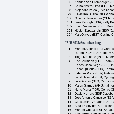
96.
Kendric Van Grembergen (BE
97.
Bruno Antero Lima (POR, Ma
98.
Alejandro Paleo (ESP, Xacob
99.
Celestino Duarte Dias Pinh
100.
Grischa Janorschke (GER, T
101.
Jake Keough (USA, Kelly Ben
102.
Erwin Vervecken (BEL, Revor
103.
Héctor Espasandin (ESP, Xa
104.
Mart Ojavee (EST, Cycling 
12.06.2009: Gesamtwertung
1.
Manuel Antonio Leal Cardos
2.
Ruben Plaza (ESP, Liberty 
3.
Tiago Machado (POR, Madei
4.
Eric Baumann (GER, Team N
5.
Carlos Nozal Vega (ESP, Lib
6.
César Quiterio (POR, Centro
7.
Esteban Plaza (ESP, Andaluc
8.
Janek Tombak (EST, Cycling
9.
Jure Kocjan (SLO, Carmiooro
10.
Martin Garrido (ARG, Palmeir
11.
Nuno Marta (POR, Centro Ci
12.
David Herrero (ESP, Xacobeo
13.
Jose Antonio Carrasco (ESP,
14.
Constantino Zaballa (ESP, 
15.
Artur Ersltov (RUS, Russian
16.
Manuel Ortega (ESP, Andalu