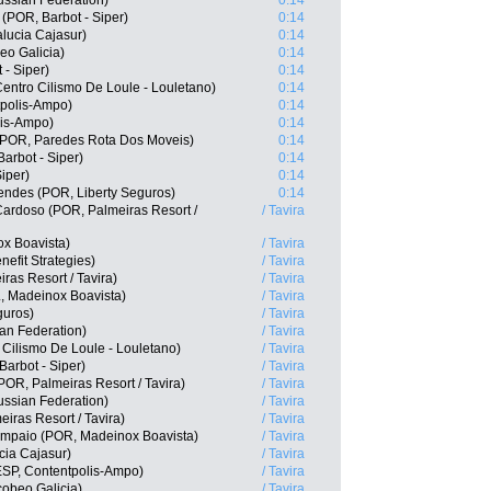
ssian Federation)
0:14
 (POR, Barbot - Siper)
0:14
lucia Cajasur)
0:14
eo Galicia)
0:14
 - Siper)
0:14
entro Cilismo De Loule - Louletano)
0:14
tpolis-Ampo)
0:14
lis-Ampo)
0:14
 (POR, Paredes Rota Dos Moveis)
0:14
arbot - Siper)
0:14
iper)
0:14
ndes (POR, Liberty Seguros)
0:14
Cardoso (POR, Palmeiras Resort /
/ Tavira
ox Boavista)
/ Tavira
efit Strategies)
/ Tavira
ras Resort / Tavira)
/ Tavira
, Madeinox Boavista)
/ Tavira
guros)
/ Tavira
ian Federation)
/ Tavira
Cilismo De Loule - Louletano)
/ Tavira
arbot - Siper)
/ Tavira
POR, Palmeiras Resort / Tavira)
/ Tavira
ssian Federation)
/ Tavira
iras Resort / Tavira)
/ Tavira
mpaio (POR, Madeinox Boavista)
/ Tavira
cia Cajasur)
/ Tavira
ESP, Contentpolis-Ampo)
/ Tavira
cobeo Galicia)
/ Tavira