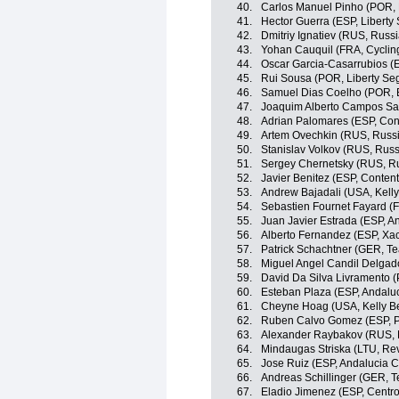
40.
Carlos Manuel Pinho (POR, B
41.
Hector Guerra (ESP, Liberty
42.
Dmitriy Ignatiev (RUS, Russ
43.
Yohan Cauquil (FRA, Cyclin
44.
Oscar Garcia-Casarrubios (
45.
Rui Sousa (POR, Liberty Se
46.
Samuel Dias Coelho (POR, B
47.
Joaquim Alberto Campos Sa
48.
Adrian Palomares (ESP, Con
49.
Artem Ovechkin (RUS, Russi
50.
Stanislav Volkov (RUS, Russ
51.
Sergey Chernetsky (RUS, Ru
52.
Javier Benitez (ESP, Conten
53.
Andrew Bajadali (USA, Kelly 
54.
Sebastien Fournet Fayard (F
55.
Juan Javier Estrada (ESP, A
56.
Alberto Fernandez (ESP, Xa
57.
Patrick Schachtner (GER, T
58.
Miguel Angel Candil Delgad
59.
David Da Silva Livramento (
60.
Esteban Plaza (ESP, Andaluc
61.
Cheyne Hoag (USA, Kelly Ben
62.
Ruben Calvo Gomez (ESP, P
63.
Alexander Raybakov (RUS, 
64.
Mindaugas Striska (LTU, Rev
65.
Jose Ruiz (ESP, Andalucia C
66.
Andreas Schillinger (GER, 
67.
Eladio Jimenez (ESP, Centro