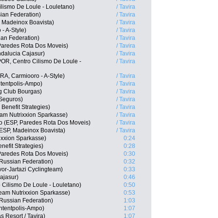
ilismo De Loule - Louletano)
/ Tavira
ian Federation)
/ Tavira
, Madeinox Boavista)
/ Tavira
 - A-Style)
/ Tavira
an Federation)
/ Tavira
Paredes Rota Dos Moveis)
/ Tavira
ndalucia Cajasur)
/ Tavira
POR, Centro Cilismo De Loule -
/ Tavira
RA, Carmiooro - A-Style)
/ Tavira
tentpolis-Ampo)
/ Tavira
g Club Bourgas)
/ Tavira
 Seguros)
/ Tavira
Benefit Strategies)
/ Tavira
eam Nutrixxion Sparkasse)
/ Tavira
o (ESP, Paredes Rota Dos Moveis)
/ Tavira
ESP, Madeinox Boavista)
/ Tavira
xxion Sparkasse)
0:24
efit Strategies)
0:28
aredes Rota Dos Moveis)
0:30
Russian Federation)
0:32
or-Jartazi Cyclingteam)
0:33
ajasur)
0:46
 Cilismo De Loule - Louletano)
0:50
Team Nutrixxion Sparkasse)
0:53
Russian Federation)
1:03
ntentpolis-Ampo)
1:07
 Resort / Tavira)
1:07