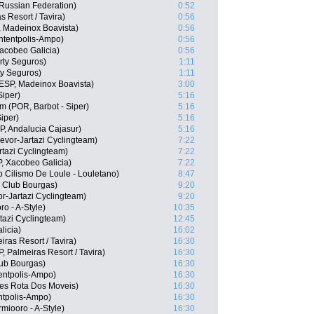
Russian Federation)
0:52
 Resort / Tavira)
0:56
, Madeinox Boavista)
0:56
ntentpolis-Ampo)
0:56
acobeo Galicia)
0:56
rty Seguros)
1:11
ty Seguros)
1:11
ESP, Madeinox Boavista)
3:00
Siper)
5:16
im (POR, Barbot - Siper)
5:16
iper)
5:16
P, Andalucia Cajasur)
5:16
evor-Jartazi Cyclingteam)
7:22
tazi Cyclingteam)
7:22
, Xacobeo Galicia)
7:22
 Cilismo De Loule - Louletano)
8:47
g Club Bourgas)
9:20
r-Jartazi Cyclingteam)
9:20
o - A-Style)
10:35
tazi Cyclingteam)
12:45
licia)
16:02
iras Resort / Tavira)
16:30
, Palmeiras Resort / Tavira)
16:30
lub Bourgas)
16:30
entpolis-Ampo)
16:30
es Rota Dos Moveis)
16:30
ntpolis-Ampo)
16:30
miooro - A-Style)
16:30