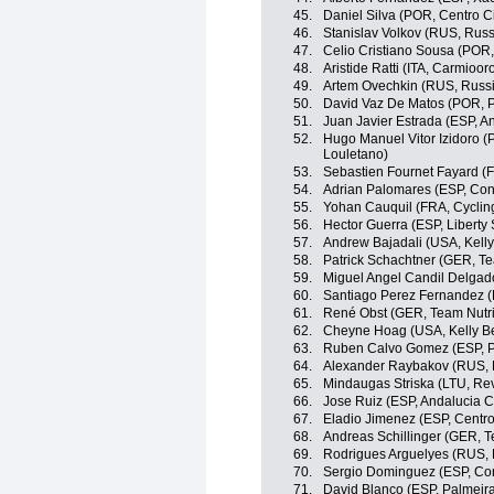
45.
Daniel Silva (POR, Centro C
46.
Stanislav Volkov (RUS, Russ
47.
Celio Cristiano Sousa (POR
48.
Aristide Ratti (ITA, Carmiooro
49.
Artem Ovechkin (RUS, Russi
50.
David Vaz De Matos (POR, 
51.
Juan Javier Estrada (ESP, A
52.
Hugo Manuel Vitor Izidoro (
Louletano)
53.
Sebastien Fournet Fayard (F
54.
Adrian Palomares (ESP, Con
55.
Yohan Cauquil (FRA, Cyclin
56.
Hector Guerra (ESP, Liberty
57.
Andrew Bajadali (USA, Kelly 
58.
Patrick Schachtner (GER, T
59.
Miguel Angel Candil Delgad
60.
Santiago Perez Fernandez (
61.
René Obst (GER, Team Nutri
62.
Cheyne Hoag (USA, Kelly Ben
63.
Ruben Calvo Gomez (ESP, P
64.
Alexander Raybakov (RUS, 
65.
Mindaugas Striska (LTU, Rev
66.
Jose Ruiz (ESP, Andalucia C
67.
Eladio Jimenez (ESP, Centro
68.
Andreas Schillinger (GER, 
69.
Rodrigues Arguelyes (RUS, 
70.
Sergio Dominguez (ESP, Co
71.
David Blanco (ESP, Palmeiras