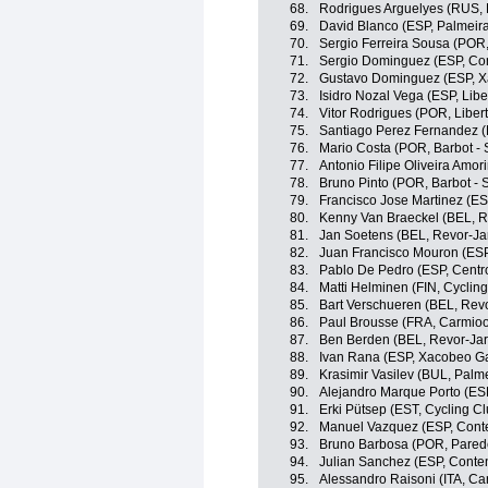
68.
Rodrigues Arguelyes (RUS, 
69.
David Blanco (ESP, Palmeiras
70.
Sergio Ferreira Sousa (POR
71.
Sergio Dominguez (ESP, Co
72.
Gustavo Dominguez (ESP, X
73.
Isidro Nozal Vega (ESP, Libe
74.
Vitor Rodrigues (POR, Liber
75.
Santiago Perez Fernandez (
76.
Mario Costa (POR, Barbot - 
77.
Antonio Filipe Oliveira Amor
78.
Bruno Pinto (POR, Barbot - S
79.
Francisco Jose Martinez (ES
80.
Kenny Van Braeckel (BEL, R
81.
Jan Soetens (BEL, Revor-Jar
82.
Juan Francisco Mouron (ESP
83.
Pablo De Pedro (ESP, Centro
84.
Matti Helminen (FIN, Cyclin
85.
Bart Verschueren (BEL, Revo
86.
Paul Brousse (FRA, Carmioor
87.
Ben Berden (BEL, Revor-Jar
88.
Ivan Rana (ESP, Xacobeo Ga
89.
Krasimir Vasilev (BUL, Palme
90.
Alejandro Marque Porto (ESP
91.
Erki Pütsep (EST, Cycling C
92.
Manuel Vazquez (ESP, Cont
93.
Bruno Barbosa (POR, Pared
94.
Julian Sanchez (ESP, Conte
95.
Alessandro Raisoni (ITA, Car