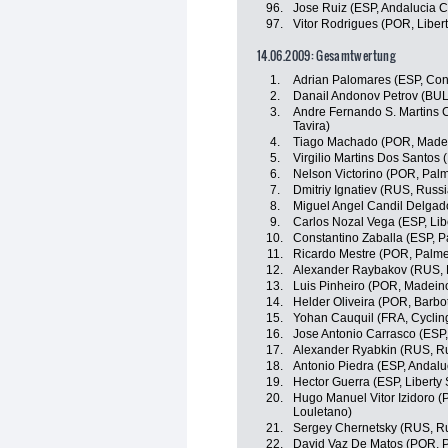
96.
Jose Ruiz (ESP, Andalucia C
97.
Vitor Rodrigues (POR, Liber
14.06.2009: Gesamtwertung
1.
Adrian Palomares (ESP, Con
2.
Danail Andonov Petrov (BUL
3.
Andre Fernando S. Martins 
Tavira)
4.
Tiago Machado (POR, Madei
5.
Virgilio Martins Dos Santos
6.
Nelson Victorino (POR, Palme
7.
Dmitriy Ignatiev (RUS, Russ
8.
Miguel Angel Candil Delgad
9.
Carlos Nozal Vega (ESP, Lib
10.
Constantino Zaballa (ESP, 
11.
Ricardo Mestre (POR, Palmei
12.
Alexander Raybakov (RUS, 
13.
Luis Pinheiro (POR, Madein
14.
Helder Oliveira (POR, Barbot
15.
Yohan Cauquil (FRA, Cyclin
16.
Jose Antonio Carrasco (ESP,
17.
Alexander Ryabkin (RUS, Ru
18.
Antonio Piedra (ESP, Andalu
19.
Hector Guerra (ESP, Liberty
20.
Hugo Manuel Vitor Izidoro (
Louletano)
21.
Sergey Chernetsky (RUS, Ru
22.
David Vaz De Matos (POR, 