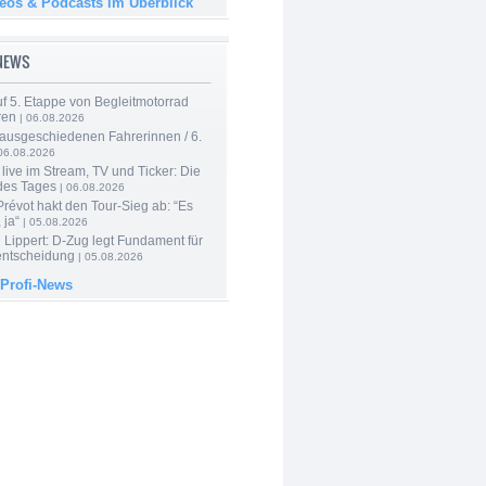
deos & Podcasts im Überblick
-NEWS
f 5. Etappe von Begleitmotorrad
ren
| 06.08.2026
 ausgeschiedenen Fahrerinnen / 6.
06.08.2026
live im Stream, TV und Ticker: Die
des Tages
| 06.08.2026
révot hakt den Tour-Sieg ab: “Es
 ja“
| 05.08.2026
Lippert: D-Zug legt Fundament für
entscheidung
| 05.08.2026
 Profi-News