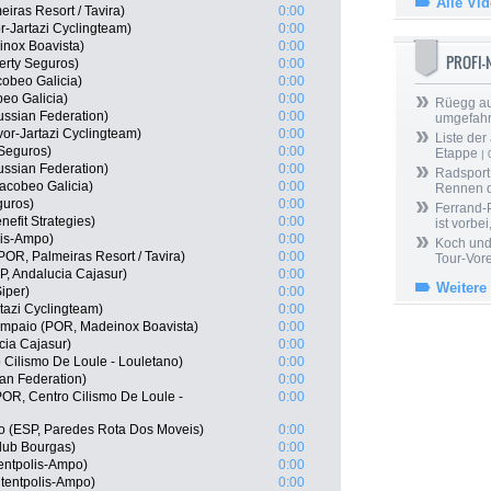
Alle Vi
iras Resort / Tavira)
0:00
-Jartazi Cyclingteam)
0:00
nox Boavista)
0:00
PROFI
erty Seguros)
0:00
cobeo Galicia)
0:00
eo Galicia)
0:00
Rüegg au
ssian Federation)
0:00
umgefah
or-Jartazi Cyclingteam)
0:00
Liste der
 Seguros)
0:00
Etappe
| 
ssian Federation)
0:00
Radsport 
acobeo Galicia)
0:00
Rennen 
guros)
0:00
Ferrand-P
efit Strategies)
0:00
ist vorbei,
lis-Ampo)
0:00
Koch und 
POR, Palmeiras Resort / Tavira)
0:00
Tour-Vor
P, Andalucia Cajasur)
0:00
Weitere
iper)
0:00
tazi Cyclingteam)
0:00
mpaio (POR, Madeinox Boavista)
0:00
cia Cajasur)
0:00
 Cilismo De Loule - Louletano)
0:00
ian Federation)
0:00
POR, Centro Cilismo De Loule -
0:00
o (ESP, Paredes Rota Dos Moveis)
0:00
Club Bourgas)
0:00
entpolis-Ampo)
0:00
tentpolis-Ampo)
0:00