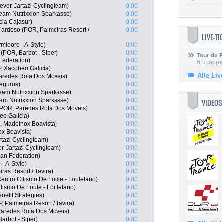
evor-Jartazi Cyclingteam)
0:00
eam Nutrixxion Sparkasse)
0:00
cia Cajasur)
0:00
Cardoso (POR, Palmeiras Resort /
0:00
LIVE-T
miooro - A-Style)
0:00
 (POR, Barbot - Siper)
0:00
Tour de
 Federation)
0:00
6. Etapp
, Xacobeo Galicia)
0:00
Alle Liv
Paredes Rota Dos Moveis)
0:00
Seguros)
0:00
Team Nutrixxion Sparkasse)
0:00
eam Nutrixxion Sparkasse)
0:00
VIDEOS
 (POR, Paredes Rota Dos Moveis)
0:00
eo Galicia)
0:00
, Madeinox Boavista)
0:00
ox Boavista)
0:00
tazi Cyclingteam)
0:00
r-Jartazi Cyclingteam)
0:00
an Federation)
0:00
 - A-Style)
0:00
ras Resort / Tavira)
0:00
entro Cilismo De Loule - Louletano)
0:00
ilismo De Loule - Louletano)
0:00
efit Strategies)
0:00
, Palmeiras Resort / Tavira)
0:00
aredes Rota Dos Moveis)
0:00
arbot - Siper)
0:00