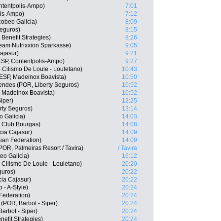
ntentpolis-Ampo)
7:01
lis-Ampo)
7:12
cobeo Galicia)
8:09
Seguros)
8:15
Benefit Strategies)
8:26
Team Nutrixxion Sparkasse)
9:05
ajasur)
9:21
ESP, Contentpolis-Ampo)
9:27
 Cilismo De Loule - Louletano)
10:43
ESP, Madeinox Boavista)
10:50
ndes (POR, Liberty Seguros)
10:52
, Madeinox Boavista)
10:52
iper)
12:25
rty Seguros)
13:14
 Galicia)
14:03
 Club Bourgas)
14:08
cia Cajasur)
14:09
ian Federation)
14:09
POR, Palmeiras Resort / Tavira)
/ Tavira
eo Galicia)
16:12
 Cilismo De Loule - Louletano)
20:20
guros)
20:22
ia Cajasur)
20:22
 - A-Style)
20:24
 Federation)
20:24
 (POR, Barbot - Siper)
20:24
arbot - Siper)
20:24
efit Strategies)
20:24