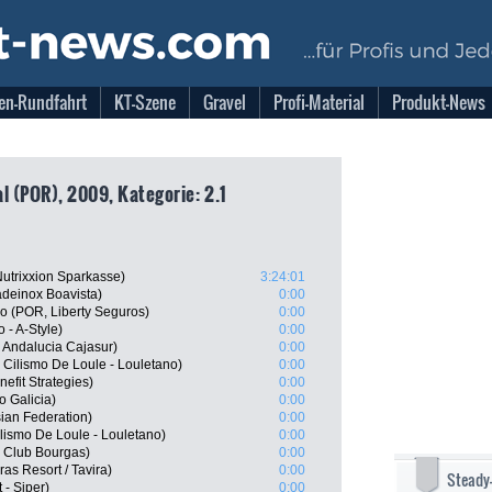
en-Rundfahrt
KT-Szene
Gravel
Profi-Material
Produkt-News
l (POR), 2009, Kategorie: 2.1
utrixxion Sparkasse)
3:24:01
deinox Boavista)
0:00
o (POR, Liberty Seguros)
0:00
 - A-Style)
0:00
 Andalucia Cajasur)
0:00
 Cilismo De Loule - Louletano)
0:00
efit Strategies)
0:00
 Galicia)
0:00
ian Federation)
0:00
lismo De Loule - Louletano)
0:00
 Club Bourgas)
0:00
as Resort / Tavira)
0:00
Steady
 - Siper)
0:00