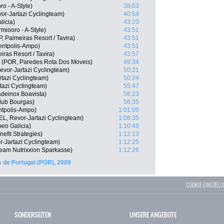
o - A-Style)
38:03
or-Jartazi Cyclingteam)
40:54
licia)
43:23
miooro - A-Style)
43:51
, Palmeiras Resort / Tavira)
43:51
entpolis-Ampo)
43:51
iras Resort / Tavira)
43:57
o (POR, Paredes Rota Dos Moveis)
49:34
evor-Jartazi Cyclingteam)
50:21
tazi Cyclingteam)
50:24
tazi Cyclingteam)
55:47
deinox Boavista)
56:23
Club Bourgas)
56:35
ntpolis-Ampo)
1:01:09
L, Revor-Jartazi Cyclingteam)
1:08:35
eo Galicia)
1:10:49
efit Strategies)
1:12:13
-Jartazi Cyclingteam)
1:12:25
eam Nutrixxion Sparkasse)
1:12:26
 de Portugal (POR), 2009
COOKIE EINSTEL
SONDERSEITEN
UNSERE ANGEBOTE