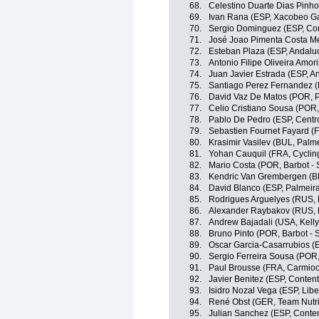
68.
Celestino Duarte Dias Pinh
69.
Ivan Rana (ESP, Xacobeo Ga
70.
Sergio Dominguez (ESP, Co
71.
José Joao Pimenta Costa Me
72.
Esteban Plaza (ESP, Andaluc
73.
Antonio Filipe Oliveira Amor
74.
Juan Javier Estrada (ESP, A
75.
Santiago Perez Fernandez (
76.
David Vaz De Matos (POR, 
77.
Celio Cristiano Sousa (POR
78.
Pablo De Pedro (ESP, Centro
79.
Sebastien Fournet Fayard (F
80.
Krasimir Vasilev (BUL, Palme
81.
Yohan Cauquil (FRA, Cyclin
82.
Mario Costa (POR, Barbot - 
83.
Kendric Van Grembergen (BE
84.
David Blanco (ESP, Palmeiras
85.
Rodrigues Arguelyes (RUS, 
86.
Alexander Raybakov (RUS, 
87.
Andrew Bajadali (USA, Kelly 
88.
Bruno Pinto (POR, Barbot - S
89.
Oscar Garcia-Casarrubios (
90.
Sergio Ferreira Sousa (POR
91.
Paul Brousse (FRA, Carmioor
92.
Javier Benitez (ESP, Conten
93.
Isidro Nozal Vega (ESP, Libe
94.
René Obst (GER, Team Nutri
95.
Julian Sanchez (ESP, Conte