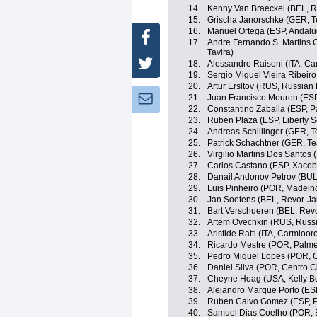
14.
Kenny Van Braeckel (BEL, R
15.
Grischa Janorschke (GER, T
16.
Manuel Ortega (ESP, Andalu
Facebook
17.
Andre Fernando S. Martins 
Tavira)
18.
Alessandro Raisoni (ITA, Car
Twitter
19.
Sergio Miguel Vieira Ribeiro
20.
Artur Ersltov (RUS, Russian
21.
Juan Francisco Mouron (ESP
Newsletter:
22.
Constantino Zaballa (ESP, 
23.
Ruben Plaza (ESP, Liberty 
24.
Andreas Schillinger (GER, 
25.
Patrick Schachtner (GER, T
26.
Virgilio Martins Dos Santos
27.
Carlos Castano (ESP, Xacob
28.
Danail Andonov Petrov (BUL
29.
Luis Pinheiro (POR, Madein
30.
Jan Soetens (BEL, Revor-Jar
31.
Bart Verschueren (BEL, Revo
32.
Artem Ovechkin (RUS, Russi
33.
Aristide Ratti (ITA, Carmiooro
34.
Ricardo Mestre (POR, Palmei
35.
Pedro Miguel Lopes (POR, C
36.
Daniel Silva (POR, Centro C
37.
Cheyne Hoag (USA, Kelly Ben
38.
Alejandro Marque Porto (ESP
39.
Ruben Calvo Gomez (ESP, P
40.
Samuel Dias Coelho (POR, B