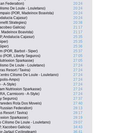
an Federation)
20:24
ilismo De Loule - Louletano)
20:24
mpaio (POR, Madeinox Boavista)
20:24
ndalucia Cajasur)
20:24
efit Strategies)
20:38
acobeo Galicia)
21:17
, Madeinox Boavista)
21:17
P, Andalucia Cajasur)
25:35
iper)
25:35
Siper)
25:36
im (POR, Barbot - Siper)
25:37
o (POR, Liberty Seguros)
27:05
utrixxion Sparkasse)
27:05
lismo De Loule - Louletano)
27:24
as Resort / Tavira)
27:24
entro Cilismo De Loule - Louletano)
27:24
tpolis-Ampo)
27:24
 - A-Style)
27:24
eam Nutrixxion Sparkasse)
27:24
RA, Carmiooro - A-Style)
27:24
ty Seguros)
27:37
aredes Rota Dos Moveis)
27:40
Russian Federation)
28:13
 Resort / Tavira)
28:17
xxion Sparkasse)
28:19
 Cilismo De Loule - Louletano)
29:07
, Xacobeo Galicia)
34:43
r-Jartazi Cyclingteam)
36:41