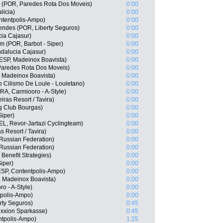
o (POR, Paredes Rota Dos Moveis)
0:00
licia)
0:00
ntentpolis-Ampo)
0:00
ndes (POR, Liberty Seguros)
0:00
ia Cajasur)
0:00
im (POR, Barbot - Siper)
0:00
ndalucia Cajasur)
0:00
ESP, Madeinox Boavista)
0:00
Paredes Rota Dos Moveis)
0:00
, Madeinox Boavista)
0:00
 Cilismo De Loule - Louletano)
0:00
RA, Carmiooro - A-Style)
0:00
iras Resort / Tavira)
0:00
g Club Bourgas)
0:00
Siper)
0:00
L, Revor-Jartazi Cyclingteam)
0:00
 Resort / Tavira)
0:00
Russian Federation)
0:00
Russian Federation)
0:00
Benefit Strategies)
0:00
iper)
0:00
ESP, Contentpolis-Ampo)
0:00
, Madeinox Boavista)
0:00
o - A-Style)
0:00
tpolis-Ampo)
0:00
rty Seguros)
0:45
xxion Sparkasse)
0:45
ntpolis-Ampo)
1:25