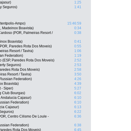
ajasur)
1:25
ty Seguros)
1:41
tentpolis-Ampo)
15:46:59
, Madeinox Boavista)
0:34
Cardoso (POR, Palmeiras Resort /
0:38
nox Boavista)
0:41
 (POR, Paredes Rota Dos Moveis)
0:55
iras Resort / Tavira)
1:06
ian Federation)
1:19
o (ESP, Paredes Rota Dos Moveis)
2:52
erty Seguros)
2:53
Paredes Rota Dos Moveis)
2:58
ras Resort / Tavira)
3:50
Russian Federation)
4:26
ox Boavista)
4:39
 - Siper)
5:27
g Club Bourgas)
6:02
 Andalucia Cajasur)
6:10
ssian Federation)
6:10
cia Cajasur)
6:13
 Seguros)
6:22
POR, Centro Cilismo De Loule -
6:36
ssian Federation)
6:38
Paredes Rota Dos Moveis)
6:45