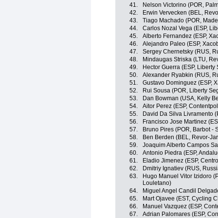
41.
Nelson Victorino (POR, Palme
42.
Erwin Vervecken (BEL, Revor
43.
Tiago Machado (POR, Madei
44.
Carlos Nozal Vega (ESP, Lib
45.
Alberto Fernandez (ESP, Xa
46.
Alejandro Paleo (ESP, Xacob
47.
Sergey Chernetsky (RUS, Ru
48.
Mindaugas Striska (LTU, Rev
49.
Hector Guerra (ESP, Liberty
50.
Alexander Ryabkin (RUS, Ru
51.
Gustavo Dominguez (ESP, X
52.
Rui Sousa (POR, Liberty Se
53.
Dan Bowman (USA, Kelly Ben
54.
Aitor Perez (ESP, Contentpo
55.
David Da Silva Livramento (
56.
Francisco Jose Martinez (ES
57.
Bruno Pires (POR, Barbot - S
58.
Ben Berden (BEL, Revor-Jar
59.
Joaquim Alberto Campos Sa
60.
Antonio Piedra (ESP, Andalu
61.
Eladio Jimenez (ESP, Centro
62.
Dmitriy Ignatiev (RUS, Russ
63.
Hugo Manuel Vitor Izidoro (
Louletano)
64.
Miguel Angel Candil Delgad
65.
Mart Ojavee (EST, Cycling 
66.
Manuel Vazquez (ESP, Cont
67.
Adrian Palomares (ESP, Con