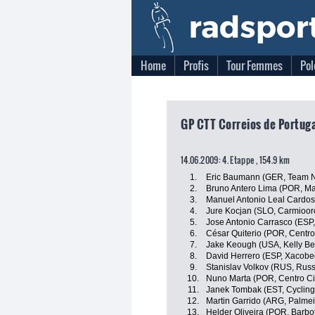
Home
Profis
Tour Femmes
Pol
GP CTT Correios de Portuga
14.06.2009: 4. Etappe , 154.9 km
1.
Eric Baumann (GER, Team N
2.
Bruno Antero Lima (POR, Ma
3.
Manuel Antonio Leal Cardos
4.
Jure Kocjan (SLO, Carmiooro
5.
Jose Antonio Carrasco (ESP,
6.
César Quiterio (POR, Centro
7.
Jake Keough (USA, Kelly Ben
8.
David Herrero (ESP, Xacobeo
9.
Stanislav Volkov (RUS, Russ
10.
Nuno Marta (POR, Centro Ci
11.
Janek Tombak (EST, Cycling
12.
Martin Garrido (ARG, Palmeir
13.
Helder Oliveira (POR, Barbot