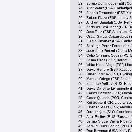
23.
Sergio Dominguez (ESP, Co
24.
Aitor Perez (ESP, Contentpo
25.
Alberto Fernandez (ESP, Xa
26.
Ruben Plaza (ESP, Liberty 
27.
Andrew Bajadali (USA, Kelly 
28.
Andreas Schillinger (GER, 
29.
Jose Ruiz (ESP, Andalucia C
30.
Oscar Garcia-Casarrubios (
31.
Eladio Jimenez (ESP, Centro
32.
Santiago Perez Fernandez (
33.
José Joao Pimenta Costa Me
34.
Celio Cristiano Sousa (POR
35.
Bruno Pires (POR, Barbot - S
36.
Isidro Nozal Vega (ESP, Libe
37.
David Herrero (ESP, Xacobeo
38.
Janek Tombak (EST, Cycling
39.
Manuel Ortega (ESP, Andalu
40.
Stanislav Volkov (RUS, Russ
41.
David Da Silva Livramento (
42.
Carlos Castano (ESP, Xacob
43.
César Quiterio (POR, Centro
44.
Rui Sousa (POR, Liberty Se
45.
Esteban Plaza (ESP, Andaluc
46.
Jure Kocjan (SLO, Carmiooro
47.
Artur Ersltov (RUS, Russian
48.
Sergio Miguel Vieira Ribeiro
49.
Samuel Dias Coelho (POR, B
50.
Dan Bowman (USA, Kelly Ben