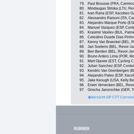
79.
Paul Brousse (FRA, Carmioor
80.
Mindaugas Striska (LTU, Rev
81.
Ivan Rana (ESP, Xacobeo Ga
82.
Alessandro Raisoni (ITA, Car
83.
Alejandro Marque Porto (ESP
84.
Manuel Vazquez (ESP, Cont
85.
Krasimir Vasilev (BUL, Palme
86.
Celestino Duarte Dias Pinh
87.
Kenny Van Braeckel (BEL, R
88.
Jan Soetens (BEL, Revor-Jar
89.
Ben Berden (BEL, Revor-Jar
90.
Bruno Antero Lima (POR, Ma
91.
Mart Ojavee (EST, Cycling 
92.
Julian Sanchez (ESP, Conte
93.
Kendric Van Grembergen (BE
94.
Alejandro Paleo (ESP, Xacob
95.
Jake Keough (USA, Kelly Ben
96.
Erwin Vervecken (BEL, Revor
97.
Grischa Janorschke (GER, T
�bersicht GP CTT Correios
RUBRIKEN