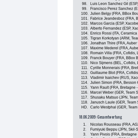
98.
Luis Leon Sanchez Gil (ESP
99.
Francisco Perez Sanchez (E
100.
Julien Belgy (FRA, BBox Bo
101.
Fabrice Jeandesboz (FRA, 
102.
Marcos Garcia (ESP, Xacobe
103.
Alberto Fernandez (ESP, Xa
104.
Enrico Rossi (ITA, Ceramica
105.
Tigran Korkotyan (ARM, Tea
106.
Jonathan Thire (FRA, Auber 
107.
Maxime Mederel (FRA, Aube
108.
Romain Villa (FRA, Cofidis, 
109.
Franck Bouyer (FRA, BBox 
110.
Nico Sijmens (BEL, Cofidis, 
111.
Cyrille Monnerais (FRA, Bret
112.
Guillaume Blot (FRA, Cofidis
113.
Vladimir Isaichev (RUS, Xac
114.
Julien Simon (FRA, Besson 
115.
Yann Rault (FRA, Bretagne -
116.
Marcel Weber (GER, Team St
117.
Shusaku Matsuo (JPN, Team 
118.
Janusch Laule (GER, Team S
HD.
Carlo Westphal (GER, Team 
18.06.2009: Gesamtwertung
1.
Nicolas Rousseau (FRA, AG
2.
Fumiyuki Beppu (JPN, Skil-
3.
Yann Pivois (FRA, Bretagne -