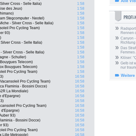
Alle Vi
ilver Cross - Selle Italia)
1:58
ise des Jeux)
1:58
Shimano)
1:58
PROFI
am Stegcomputer - Neotel)
1:58
he - Silver Cross - Selle Italia)
1:58
oleil Pro Cycling Team)
1:58
Radsport 
er 93)
1:58
Rennen 
)
1:58
Canyon -
ilver Cross - Selle Italia)
1:58
Richtung
1:58
Das Straf
Silver Cross - Selle Italia)
1:58
Femmes /
agne - Schuller)
1:58
Klöser: “
x Bouygues Telecom)
1:58
Gelb ist
ox Bouygues Telecom)
1:58
nur trauri
leil Pro Cycling Team)
1:58
Weitere
3)
16:58
Vacansoleil Pro Cycling Team)
16:58
ca Flaminia - Bossini Docce)
16:58
G2R La Mondiale)
16:58
e d'Epargne)
16:58
93)
16:58
cansoleil Pro Cycling Team)
16:58
 d'Epargne)
16:58
uber 93)
16:58
Flaminia - Bossini Docce)
16:58
er 93)
16:58
eil Pro Cycling Team)
16:58
 Lille Metropole)
16:58