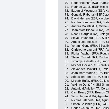
70.
Roger Beuchat (SUI, Team S
71.
Rodrigo Garcia (ESP, Miche - 
72.
Ezequiel Mosquera (ESP, Xa
73.
Gonzalo Rabunal (ESP, Xaco
74.
David Herrero (ESP, Xacobeo
75.
Nicolas Jouanno (FRA, Breta
76.
Andrea Moletta (ITA, Miche - S
77.
Jean-Marc Bideau (FRA, Bret
78.
Noan Lelarge (FRA, Bretagne
79.
Steve Houanard (FRA, Skil
80.
Arnold Jeannesson (FRA, Ca
81.
Yohann Gene (FRA, BBox B
82.
Christophe Laurent (FRA, Ag
83.
Florian Vachon (FRA, Roubai
84.
Steven Tronet (FRA, Roubaix
85.
Timothy Gudsell (NZL, Franc
86.
Mitchell Docker (AUS, Skil-
87.
Alexander Usov (BLR, Cofidi
88.
Jean Marc Marino (FRA, Bes
89.
Sébastien Portal (FRA, Cofid
90.
Mickaël Buffaz (FRA, Cofidis
91.
Yukihiro Doi (JPN, Skil-Shi
92.
Antonio d'Aniello (ITA, Cera
93.
Cyril Bessy (FRA, Besson C
94.
Yann Huguet (FRA, Agritubel
95.
Nicolas Jalabert (FRA, Agrit
96.
Simon Geschke (GER, Skil-
97.
Cedric Coutouly (FRA, Bess