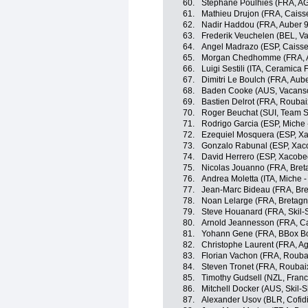
60.
Stéphane Poulhies (FRA, A
61.
Mathieu Drujon (FRA, Caiss
62.
Nadir Haddou (FRA, Auber 
63.
Frederik Veuchelen (BEL, Va
64.
Angel Madrazo (ESP, Caisse
65.
Morgan Chedhomme (FRA, A
66.
Luigi Sestili (ITA, Ceramica 
67.
Dimitri Le Boulch (FRA, Aub
68.
Baden Cooke (AUS, Vacansol
69.
Bastien Delrot (FRA, Roubaix
70.
Roger Beuchat (SUI, Team S
71.
Rodrigo Garcia (ESP, Miche - 
72.
Ezequiel Mosquera (ESP, Xa
73.
Gonzalo Rabunal (ESP, Xaco
74.
David Herrero (ESP, Xacobeo
75.
Nicolas Jouanno (FRA, Breta
76.
Andrea Moletta (ITA, Miche - S
77.
Jean-Marc Bideau (FRA, Bret
78.
Noan Lelarge (FRA, Bretagne
79.
Steve Houanard (FRA, Skil
80.
Arnold Jeannesson (FRA, Ca
81.
Yohann Gene (FRA, BBox B
82.
Christophe Laurent (FRA, Ag
83.
Florian Vachon (FRA, Roubai
84.
Steven Tronet (FRA, Roubaix
85.
Timothy Gudsell (NZL, Franc
86.
Mitchell Docker (AUS, Skil-
87.
Alexander Usov (BLR, Cofidi