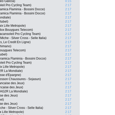
eo Galicia)
0:15
leil Pro Cycling Team)
2:17
amica Flaminia - Bossini Docce)
2:17
ramica Flaminia - Bossini Docce)
2:17
ondiale)
2:17
tubel)
2:17
ix Lille Metropole)
2:17
BBox Bouygues Telecom)
2:17
cansoleil Pro Cycling Team)
2:17
iche - Silver Cross - Selle Italia)
2:17
s, Le Credit En Ligne)
2:17
Shimano)
2:17
Bouygues Telecom)
2:17
ubel)
2:17
eramica Flaminia - Bossini Docce)
2:17
oleil Pro Cycling Team)
2:17
x Lille Metropole)
2:17
2R La Mondiale)
2:17
sse d'Epargne)
2:17
esson Chaussures - Sojasun)
2:17
ancaise des Jeux)
2:17
ncaise des Jeux)
2:17
 AG2R La Mondiale)
2:17
se des Jeux)
2:17
el)
2:17
se des Jeux)
2:17
e - Silver Cross - Selle Italia)
2:17
 Lille Metropole)
2:17