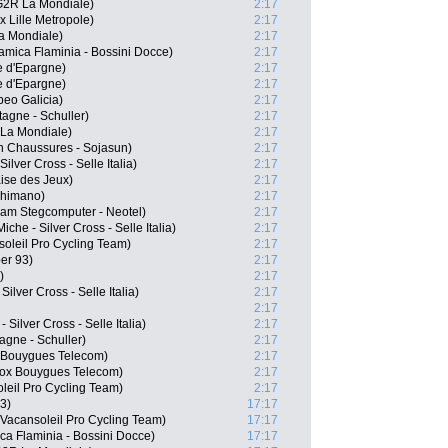
G2R La Mondiale)
2:17
 Lille Metropole)
2:17
a Mondiale)
2:17
amica Flaminia - Bossini Docce)
2:17
e d'Epargne)
2:17
e d'Epargne)
2:17
beo Galicia)
2:17
agne - Schuller)
2:17
 La Mondiale)
2:17
n Chaussures - Sojasun)
2:17
ilver Cross - Selle Italia)
2:17
ise des Jeux)
2:17
Shimano)
2:17
am Stegcomputer - Neotel)
2:17
he - Silver Cross - Selle Italia)
2:17
oleil Pro Cycling Team)
2:17
er 93)
2:17
)
2:17
ilver Cross - Selle Italia)
2:17
2:17
Silver Cross - Selle Italia)
2:17
agne - Schuller)
2:17
x Bouygues Telecom)
2:17
ox Bouygues Telecom)
2:17
leil Pro Cycling Team)
2:17
3)
17:17
Vacansoleil Pro Cycling Team)
17:17
ca Flaminia - Bossini Docce)
17:17