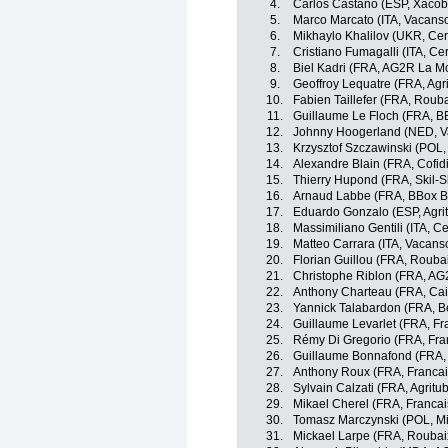
4.
Carlos Castano (ESP, Xacob
5.
Marco Marcato (ITA, Vacanso
6.
Mikhaylo Khalilov (UKR, Cer
7.
Cristiano Fumagalli (ITA, Ce
8.
Biel Kadri (FRA, AG2R La M
9.
Geoffroy Lequatre (FRA, Agri
10.
Fabien Taillefer (FRA, Rouba
11.
Guillaume Le Floch (FRA, 
12.
Johnny Hoogerland (NED, Va
13.
Krzysztof Szczawinski (POL, M
14.
Alexandre Blain (FRA, Cofidi
15.
Thierry Hupond (FRA, Skil-
16.
Arnaud Labbe (FRA, BBox 
17.
Eduardo Gonzalo (ESP, Agrit
18.
Massimiliano Gentili (ITA, C
19.
Matteo Carrara (ITA, Vacans
20.
Florian Guillou (FRA, Roubai
21.
Christophe Riblon (FRA, AG
22.
Anthony Charteau (FRA, Cai
23.
Yannick Talabardon (FRA, B
24.
Guillaume Levarlet (FRA, Fr
25.
Rémy Di Gregorio (FRA, Fra
26.
Guillaume Bonnafond (FRA,
27.
Anthony Roux (FRA, Francai
28.
Sylvain Calzati (FRA, Agritub
29.
Mikael Cherel (FRA, Francai
30.
Tomasz Marczynski (POL, Mich
31.
Mickael Larpe (FRA, Roubaix