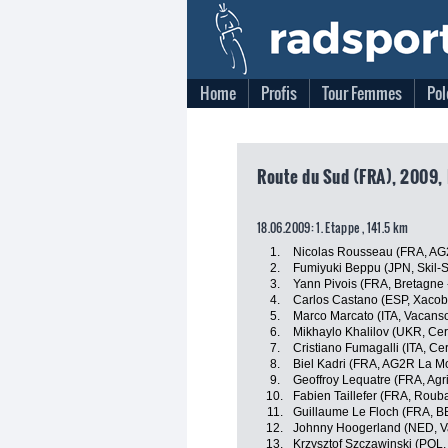
Home
Profis
Tour Femmes
Pol
Route du Sud (FRA), 2009, 
18.06.2009: 1. Etappe , 141.5 km
1.
Nicolas Rousseau (FRA, AG
2.
Fumiyuki Beppu (JPN, Skil-
3.
Yann Pivois (FRA, Bretagne -
4.
Carlos Castano (ESP, Xacob
5.
Marco Marcato (ITA, Vacanso
6.
Mikhaylo Khalilov (UKR, Cer
7.
Cristiano Fumagalli (ITA, Ce
8.
Biel Kadri (FRA, AG2R La M
9.
Geoffroy Lequatre (FRA, Agri
10.
Fabien Taillefer (FRA, Rouba
11.
Guillaume Le Floch (FRA, 
12.
Johnny Hoogerland (NED, Va
13.
Krzysztof Szczawinski (POL, M