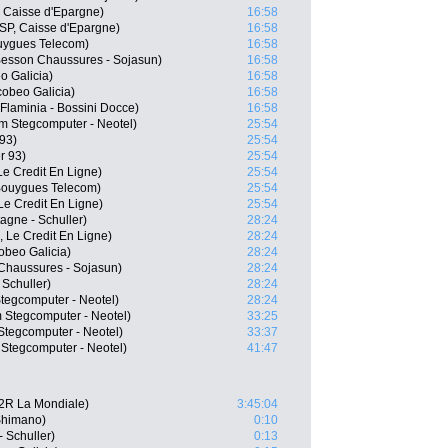
, Caisse d'Epargne)
16:58
SP, Caisse d'Epargne)
16:58
uygues Telecom)
16:58
Besson Chaussures - Sojasun)
16:58
o Galicia)
16:58
cobeo Galicia)
16:58
 Flaminia - Bossini Docce)
16:58
m Stegcomputer - Neotel)
25:54
93)
25:54
r 93)
25:54
Le Credit En Ligne)
25:54
Bouygues Telecom)
25:54
Le Credit En Ligne)
25:54
agne - Schuller)
28:24
, Le Credit En Ligne)
28:24
obeo Galicia)
28:24
Chaussures - Sojasun)
28:24
 Schuller)
28:24
egcomputer - Neotel)
28:24
Stegcomputer - Neotel)
33:25
tegcomputer - Neotel)
33:37
Stegcomputer - Neotel)
41:47
2R La Mondiale)
3:45:04
Shimano)
0:10
 Schuller)
0:13