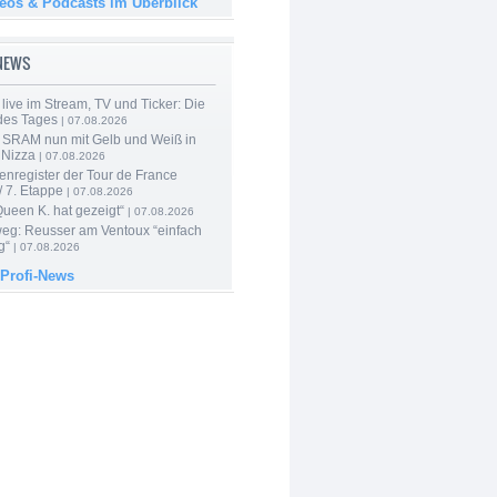
deos & Podcasts im Überblick
-NEWS
live im Stream, TV und Ticker: Die
des Tages
| 07.08.2026
 SRAM nun mit Gelb und Weiß in
 Nizza
| 07.08.2026
enregister der Tour de France
 7. Etappe
| 07.08.2026
Queen K. hat gezeigt“
| 07.08.2026
 weg: Reusser am Ventoux “einfach
g“
| 07.08.2026
 Profi-News