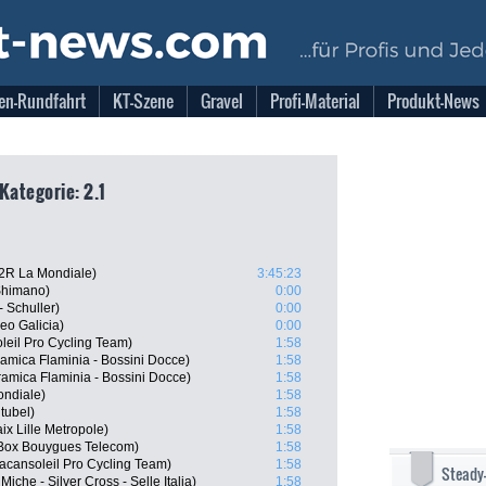
en-Rundfahrt
KT-Szene
Gravel
Profi-Material
Produkt-News
Kategorie: 2.1
2R La Mondiale)
3:45:23
Shimano)
0:00
 Schuller)
0:00
eo Galicia)
0:00
leil Pro Cycling Team)
1:58
amica Flaminia - Bossini Docce)
1:58
ramica Flaminia - Bossini Docce)
1:58
ondiale)
1:58
tubel)
1:58
ix Lille Metropole)
1:58
BBox Bouygues Telecom)
1:58
cansoleil Pro Cycling Team)
1:58
Steady
iche - Silver Cross - Selle Italia)
1:58