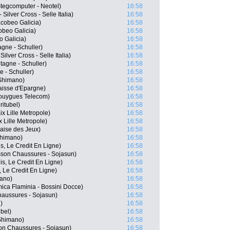
tegcomputer - Neotel)
16:58
Silver Cross - Selle Italia)
16:58
cobeo Galicia)
16:58
beo Galicia)
16:58
 Galicia)
16:58
gne - Schuller)
16:58
ilver Cross - Selle Italia)
16:58
agne - Schuller)
16:58
 - Schuller)
16:58
-Shimano)
16:58
isse d'Epargne)
16:58
ouygues Telecom)
16:58
ritubel)
16:58
x Lille Metropole)
16:58
 Lille Metropole)
16:58
aise des Jeux)
16:58
Shimano)
16:58
s, Le Credit En Ligne)
16:58
son Chaussures - Sojasun)
16:58
is, Le Credit En Ligne)
16:58
, Le Credit En Ligne)
16:58
mano)
16:58
mica Flaminia - Bossini Docce)
16:58
haussures - Sojasun)
16:58
)
16:58
ubel)
16:58
Shimano)
16:58
on Chaussures - Sojasun)
16:58