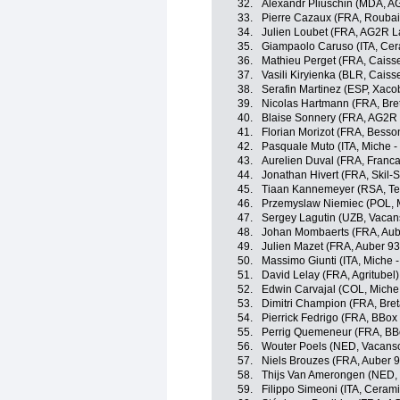
32.
Alexandr Pliuschin (MDA, A
33.
Pierre Cazaux (FRA, Roubaix
34.
Julien Loubet (FRA, AG2R L
35.
Giampaolo Caruso (ITA, Cer
36.
Mathieu Perget (FRA, Caiss
37.
Vasili Kiryienka (BLR, Caiss
38.
Serafin Martinez (ESP, Xaco
39.
Nicolas Hartmann (FRA, Bret
40.
Blaise Sonnery (FRA, AG2R
41.
Florian Morizot (FRA, Besso
42.
Pasquale Muto (ITA, Miche - S
43.
Aurelien Duval (FRA, Franca
44.
Jonathan Hivert (FRA, Skil-
45.
Tiaan Kannemeyer (RSA, Te
46.
Przemyslaw Niemiec (POL, Mic
47.
Sergey Lagutin (UZB, Vacans
48.
Johan Mombaerts (FRA, Aub
49.
Julien Mazet (FRA, Auber 93
50.
Massimo Giunti (ITA, Miche - S
51.
David Lelay (FRA, Agritubel)
52.
Edwin Carvajal (COL, Miche - 
53.
Dimitri Champion (FRA, Bret
54.
Pierrick Fedrigo (FRA, BBo
55.
Perrig Quemeneur (FRA, BB
56.
Wouter Poels (NED, Vacanso
57.
Niels Brouzes (FRA, Auber 9
58.
Thijs Van Amerongen (NED, 
59.
Filippo Simeoni (ITA, Cerami