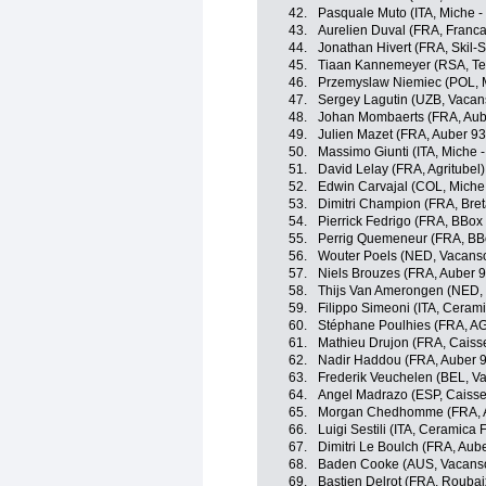
42.
Pasquale Muto (ITA, Miche - S
43.
Aurelien Duval (FRA, Franca
44.
Jonathan Hivert (FRA, Skil-
45.
Tiaan Kannemeyer (RSA, Te
46.
Przemyslaw Niemiec (POL, Mic
47.
Sergey Lagutin (UZB, Vacans
48.
Johan Mombaerts (FRA, Aub
49.
Julien Mazet (FRA, Auber 93
50.
Massimo Giunti (ITA, Miche - S
51.
David Lelay (FRA, Agritubel)
52.
Edwin Carvajal (COL, Miche - 
53.
Dimitri Champion (FRA, Bret
54.
Pierrick Fedrigo (FRA, BBo
55.
Perrig Quemeneur (FRA, BB
56.
Wouter Poels (NED, Vacanso
57.
Niels Brouzes (FRA, Auber 9
58.
Thijs Van Amerongen (NED, 
59.
Filippo Simeoni (ITA, Cerami
60.
Stéphane Poulhies (FRA, A
61.
Mathieu Drujon (FRA, Caiss
62.
Nadir Haddou (FRA, Auber 
63.
Frederik Veuchelen (BEL, Va
64.
Angel Madrazo (ESP, Caisse
65.
Morgan Chedhomme (FRA, A
66.
Luigi Sestili (ITA, Ceramica 
67.
Dimitri Le Boulch (FRA, Aub
68.
Baden Cooke (AUS, Vacansol
69.
Bastien Delrot (FRA, Roubaix