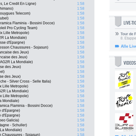
s, Le Credit En Ligne)
1:58
Shimano)
1:58
Bouygues Telecom)
1:58
ubel)
1:58
LIVE-T
eramica Flaminia - Bossini Docce)
1:58
oleil Pro Cycling Team)
1:58
x Lille Metropole)
1:58
Tour de
2R La Mondiale)
1:58
8. Etappe
sse d'Epargne)
1:58
Alle Liv
esson Chaussures - Sojasun)
1:58
ancaise des Jeux)
1:58
ncaise des Jeux)
1:58
VIDEOS
 AG2R La Mondiale)
1:58
se des Jeux)
1:58
el)
1:58
se des Jeux)
1:58
e - Silver Cross - Selle Italia)
1:58
 Lille Metropole)
1:58
G2R La Mondiale)
1:58
 Lille Metropole)
1:58
a Mondiale)
1:58
amica Flaminia - Bossini Docce)
1:58
e d'Epargne)
1:58
e d'Epargne)
1:58
beo Galicia)
1:58
agne - Schuller)
1:58
 La Mondiale)
1:58
n Chaussures - Sojasun)
1:58