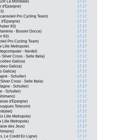
G2R La Mondiale)
17:17
e d'Epargne)
17:17
93)
17:17
cansoleil Pro Cycling Team)
17:17
 d'Epargne)
17:17
uber 93)
17:17
Flaminia - Bossini Docce)
17:17
er 93)
17:17
eil Pro Cycling Team)
17:17
 Lille Metropole)
17:17
tegcomputer - Neotel)
17:17
Silver Cross - Selle Italia)
17:17
cobeo Galicia)
17:17
beo Galicia)
17:17
 Galicia)
17:17
gne - Schuller)
17:17
ilver Cross - Selle Italia)
17:17
agne - Schuller)
17:17
 - Schuller)
17:17
-Shimano)
17:17
isse d'Epargne)
17:17
ouygues Telecom)
17:17
ritubel)
17:17
x Lille Metropole)
17:17
 Lille Metropole)
17:17
aise des Jeux)
17:17
Shimano)
17:17
s, Le Credit En Ligne)
17:17