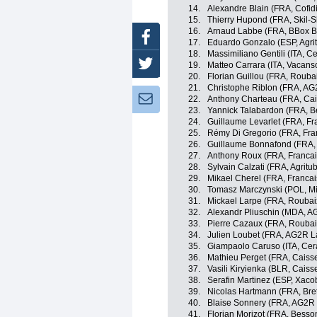
14.
Alexandre Blain (FRA, Cofidi
15.
Thierry Hupond (FRA, Skil-
16.
Arnaud Labbe (FRA, BBox 
Facebook
17.
Eduardo Gonzalo (ESP, Agrit
18.
Massimiliano Gentili (ITA, C
Twitter
19.
Matteo Carrara (ITA, Vacans
20.
Florian Guillou (FRA, Roubai
21.
Christophe Riblon (FRA, AG
Newsletter:
22.
Anthony Charteau (FRA, Cai
23.
Yannick Talabardon (FRA, B
24.
Guillaume Levarlet (FRA, Fr
25.
Rémy Di Gregorio (FRA, Fra
26.
Guillaume Bonnafond (FRA,
27.
Anthony Roux (FRA, Francai
28.
Sylvain Calzati (FRA, Agritub
29.
Mikael Cherel (FRA, Francai
30.
Tomasz Marczynski (POL, Mich
31.
Mickael Larpe (FRA, Roubaix
32.
Alexandr Pliuschin (MDA, A
33.
Pierre Cazaux (FRA, Roubaix
34.
Julien Loubet (FRA, AG2R L
35.
Giampaolo Caruso (ITA, Cer
36.
Mathieu Perget (FRA, Caiss
37.
Vasili Kiryienka (BLR, Caiss
38.
Serafin Martinez (ESP, Xaco
39.
Nicolas Hartmann (FRA, Bret
40.
Blaise Sonnery (FRA, AG2R
41.
Florian Morizot (FRA, Besso