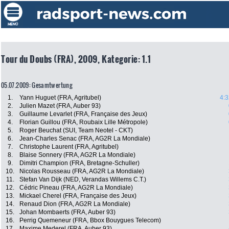
Tour du Doubs (FRA), 2009, Kategorie: 1.1
05.07.2009: Gesamtwertung
1.
Yann Huguet (FRA, Agritubel)
4:3
2.
Julien Mazet (FRA, Auber 93)
3.
Guillaume Levarlet (FRA, Française des Jeux)
4.
Florian Guillou (FRA, Roubaix Lille Métropole)
5.
Roger Beuchat (SUI, Team Neotel - CKT)
6.
Jean-Charles Senac (FRA, AG2R La Mondiale)
7.
Christophe Laurent (FRA, Agritubel)
8.
Blaise Sonnery (FRA, AG2R La Mondiale)
9.
Dimitri Champion (FRA, Bretagne-Schuller)
10.
Nicolas Rousseau (FRA, AG2R La Mondiale)
11.
Stefan Van Dijk (NED, Verandas Willems C.T.)
12.
Cédric Pineau (FRA, AG2R La Mondiale)
13.
Mickael Cherel (FRA, Française des Jeux)
14.
Renaud Dion (FRA, AG2R La Mondiale)
15.
Johan Mombaerts (FRA, Auber 93)
16.
Perrig Quemeneur (FRA, Bbox Bouygues Telecom)
17.
Maxime Mederel (FRA, Auber 93)