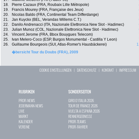
18.
Pierre Cazaux (FRA, Roubaix Lille Métropole)
19.
Francis Mourey (FRA, Française des Jeux)
20.
Nicolas Baldo (FRA, Continental Team Differdange)
21.
Jan Kuyckx (BEL, Verandas Willems C.T.)
22.
Danilo Andrenacci (ITA, Nazionale Elettronica New Slot - Hadimec)
23.
Julian Munoz (COL, Nazionale Elettronica New Slot - Hadimec)
24.
Vincent Jerome (FRA, Bbox Bouygues Telecom)
25.
Ivan Melero-Coco (ESP, Burgos Monumental - Castilla Y Leon)
26.
Guillaume Bourgeois (SUI, Atlas-Romer's Hausbäckerei)
1
�bersicht Tour du Doubs (FRA), 2009
COOKIE EINSTELLUNGEN
|
DATENSCHUTZ
|
KONTAKT
|
IMPRESSUM
RUBRIKEN
SONDERSEITEN
PROFI-NEWS
GIRO D`ITALIA 2026
JEDERMANN-NEWS
TOUR DE FRANCE 2026
LIVE
VUELTA A ESPAÑA 2026
MARKT
RENNERGEBNISSE
KALENDER
PROFI-TEAMS
VEREINE
PROFI-FAHRER